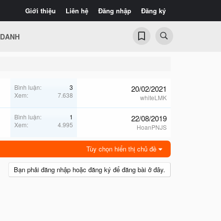
Giới thiệu
Liên hệ
Đăng nhập
Đăng ký
 DANH
Bình luận
3
20/02/2021
Xem
7.638
whiteLMK
Bình luận
1
22/08/2019
Xem
4.995
HoanPNJS
Tùy chọn hiển thị chủ đề
Bạn phải đăng nhập hoặc đăng ký để đăng bài ở đây.