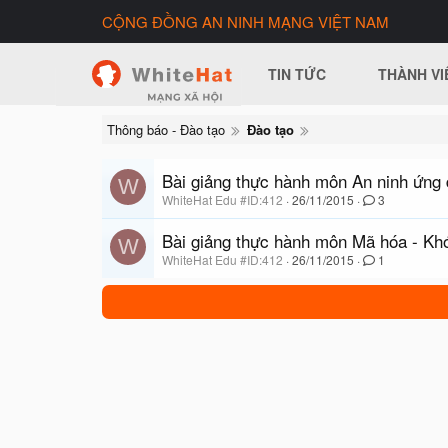
CỘNG ĐỒNG AN NINH MẠNG VIỆT NAM
TIN TỨC
THÀNH VI
Thông báo - Đào tạo
Đào tạo
Bài giảng thực hành môn An ninh ứng 
W
WhiteHat Edu #ID:412
26/11/2015
3
Bài giảng thực hành môn Mã hóa - Kh
W
WhiteHat Edu #ID:412
26/11/2015
1