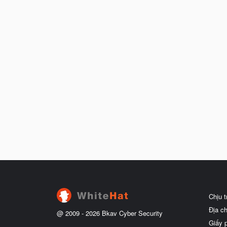
Chịu 
Địa c
@ 2009 -
2026
Bkav Cyber Security
Giấy 