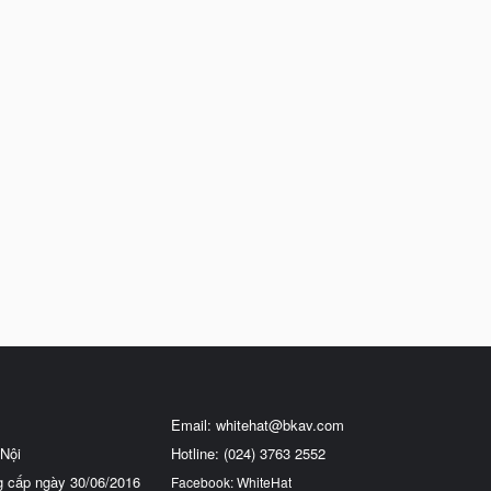
Email:
whitehat@bkav.com
Nội
Hotline: (024) 3763 2552
g cấp ngày 30/06/2016
Facebook: WhiteHat