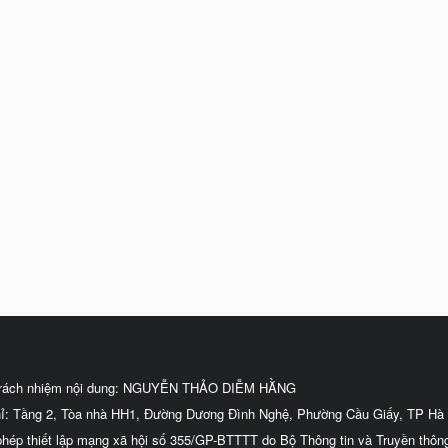
trách nhiệm nội dung: NGUYỄN THẢO DIỄM HẰNG
hỉ: Tầng 2, Tòa nhà HH1, Đường Dương Đình Nghệ, Phường Cầu Giấy, TP Hà 
phép thiết lập mạng xã hội số 355/GP-BTTTT do Bộ Thông tin và Truyền thôn