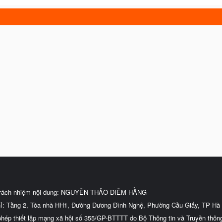
trách nhiệm nội dung: NGUYỄN THẢO DIỄM HẰNG
hỉ: Tầng 2, Tòa nhà HH1, Đường Dương Đình Nghệ, Phường Cầu Giấy, TP Hà 
phép thiết lập mạng xã hội số 355/GP-BTTTT do Bộ Thông tin và Truyền thôn