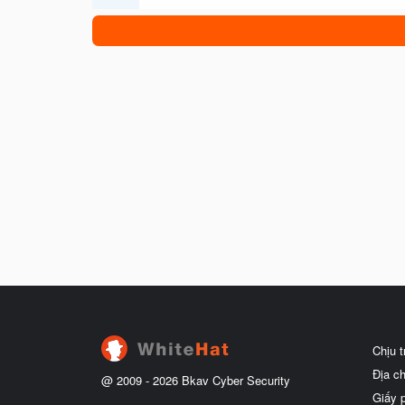
Chịu 
Địa c
@ 2009 -
2026
Bkav Cyber Security
Giấy 