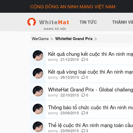
CỘNG ĐỒNG AN NINH MẠNG VIỆT NAM
TIN TỨC
THÀNH VI
WarGame
WhiteHat Grand Prix
Kết quả chung kết cuộc thi An ninh m
sunny
21/12/2015
5
Kết quả vòng loại cuộc thi An ninh m
sunny
26/10/2015
0
WhiteHat Grand Prix - Global challe
sunny
22/10/2015
0
Thông báo tổ chức cuộc thi An ninh m
sunny
23/09/2015
9
Thể lệ cuộc thi An ninh mạng toàn cầ
sunny
23/09/2015
3