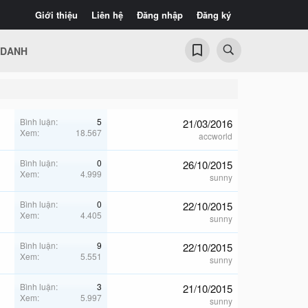
Giới thiệu
Liên hệ
Đăng nhập
Đăng ký
 DANH
Bình luận
5
21/03/2016
Xem
18.567
accworld
Bình luận
0
26/10/2015
Xem
4.999
sunny
Bình luận
0
22/10/2015
Xem
4.405
sunny
Bình luận
9
22/10/2015
Xem
5.551
sunny
Bình luận
3
21/10/2015
Xem
5.997
sunny