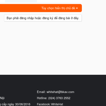
Tùy chọn hiển thị chủ đề
Bạn phải đăng nhập hoặc đăng ký để đăng bài ở đây.
Email:
whitehat@bkav.com
Nội
Hotline: (024) 3763 2552
g cấp ngày 30/06/2016
Facebook: WhiteHat