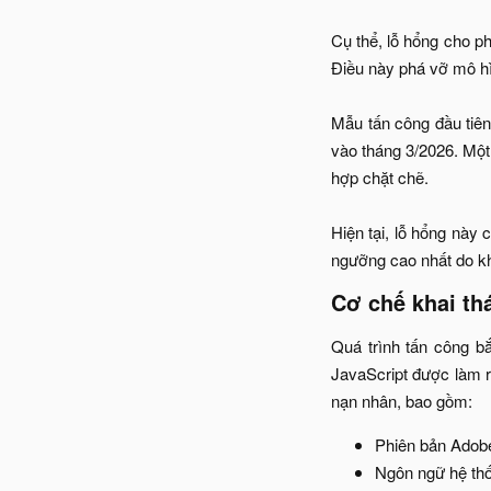
Cụ thể, lỗ hổng cho p
Điều này phá vỡ mô hì
Mẫu tấn công đầu tiên 
vào tháng 3/2026. Một 
hợp chặt chẽ.
Hiện tại, lỗ hổng nà
ngưỡng cao nhất do kh
Cơ chế khai thá
Quá trình tấn công b
JavaScript được làm rố
nạn nhân, bao gồm:​
Phiên bản Adob
Ngôn ngữ hệ thố