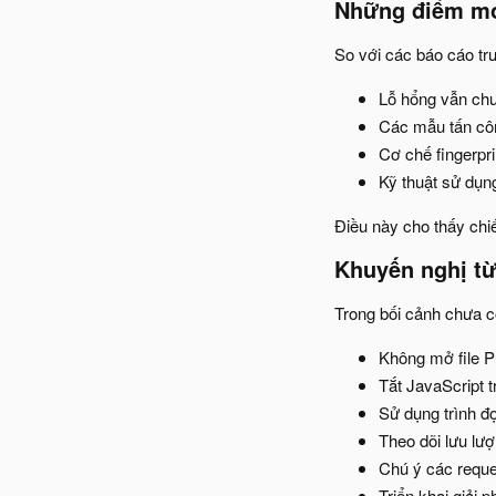
Những điểm mớ
So với các báo cáo trư
Lỗ hổng vẫn chưa
Các mẫu tấn công
Cơ chế fingerpr
Kỹ thuật sử dụng
Điều này cho thấy chi
Khuyến nghị từ
Trong bối cảnh chưa c
Không mở file PD
Tắt JavaScript 
Sử dụng trình đ
Theo dõi lưu lượ
Chú ý các reque
Triển khai giải 