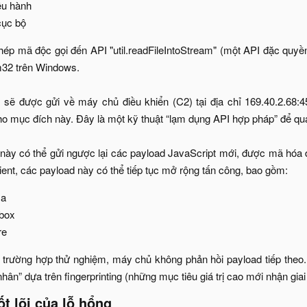
u hành​
ục bộ​
hép mã độc gọi đến API "util.readFileIntoStream" (một API đặc quyề
32 trên Windows.
c sẽ được gửi về máy chủ điều khiển (C2) tại địa chỉ 169.40.2.68
ho mục đích này. Đây là một kỹ thuật “lạm dụng API hợp pháp” để qu
ày có thể gửi ngược lại các payload JavaScript mới, được mã hóa để
ient, các payload này có thể tiếp tục mở rộng tấn công, bao gồm:​
a​
box​
e​
u trường hợp thử nghiệm, máy chủ không phản hồi payload tiếp theo
ân” dựa trên fingerprinting (những mục tiêu giá trị cao mới nhận giai 
 lõi của lỗ hổng​