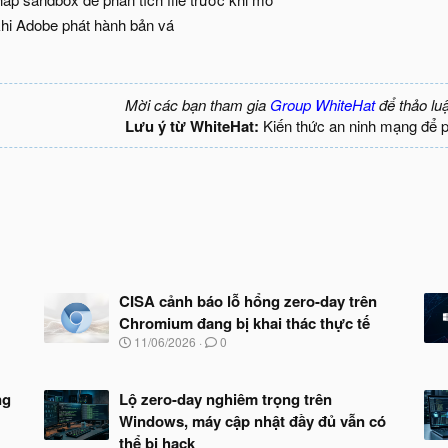
hi Adobe phát hành bản vá​
Mời các bạn tham gia
Group WhiteHat
để thảo lu
Lưu ý từ WhiteHat:
Kiến thức an ninh mạng để 
CISA cảnh báo lỗ hổng zero-day trên
Chromium đang bị khai thác thực tế
N
11/06/2026
0
g
à
y
ng
Lộ zero-day nghiêm trọng trên
b
Windows, máy cập nhật đầy đủ vẫn có
ắ
t
thể bị hack