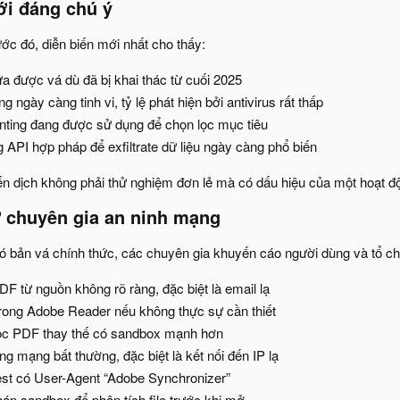
i đáng chú ý​
ớc đó, diễn biến mới nhất cho thấy:​
 được vá dù đã bị khai thác từ cuối 2025​
 ngày càng tinh vi, tỷ lệ phát hiện bởi antivirus rất thấp​
inting đang được sử dụng để chọn lọc mục tiêu​
 API hợp pháp để exfiltrate dữ liệu ngày càng phổ biến​
ến dịch không phải thử nghiệm đơn lẻ mà có dấu hiệu của một hoạt độ
 chuyên gia an ninh mạng​
ó bản vá chính thức, các chuyên gia khuyến cáo người dùng và tổ ch
F từ nguồn không rõ ràng, đặc biệt là email lạ​
trong Adobe Reader nếu không thực sự cần thiết​
ọc PDF thay thế có sandbox mạnh hơn​
ng mạng bất thường, đặc biệt là kết nối đến IP lạ​
st có User-Agent “Adobe Synchronizer”​
pháp sandbox để phân tích file trước khi mở​