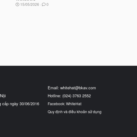
t
N
15/05/2026
0
đ
g
ầ
à
u
y
b
ắ
t
đ
ầ
u
Email:
whitehat@bkav.com
Nội
Hotline: (024) 3763 2552
g cấp ngày 30/06/2016
Facebook: WhiteHat
Quy định và điều khoản sử dụng