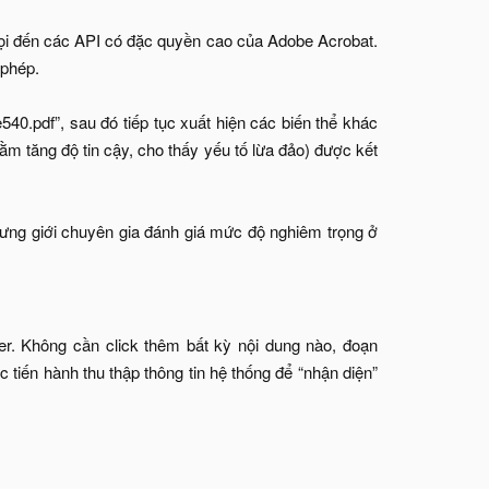
gọi đến các API có đặc quyền cao của Adobe Acrobat.
 phép.
540.pdf”, sau đó tiếp tục xuất hiện các biến thể khác
ằm tăng độ tin cậy, cho thấy yếu tố lừa đảo) được kết
ng giới chuyên gia đánh giá mức độ nghiêm trọng ở
r. Không cần click thêm bất kỳ nội dung nào, đoạn
c tiến hành thu thập thông tin hệ thống để “nhận diện”