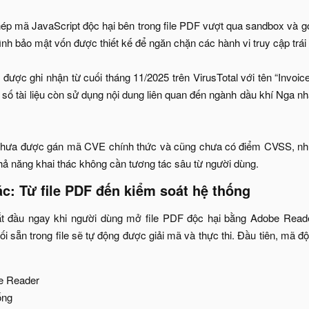
hép mã JavaScript độc hại bên trong file PDF vượt qua sandbox và 
nh bảo mật vốn được thiết kế để ngăn chặn các hành vi truy cập trái
được ghi nhận từ cuối tháng 11/2025 trên VirusTotal với tên “Invoice
số tài liệu còn sử dụng nội dung liên quan đến ngành dầu khí Nga nh
y chưa được gán mã CVE chính thức và cũng chưa có điểm CVSS, như
ả năng khai thác không cần tương tác sâu từ người dùng.​
c: Từ file PDF đến kiểm soát hệ thống​
ắt đầu ngay khi người dùng mở file PDF độc hại bằng Adobe Reade
i sẵn trong file sẽ tự động được giải mã và thực thi. Đầu tiên, mã độ
e Reader​
ng​