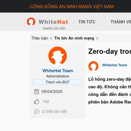
CỘNG ĐỒNG AN NINH MẠNG VIỆT NAM
TIN TỨC
THÀNH VI
Thảo luận
Tin tức An ninh mạng
Zero-day tro
WhiteHat Team
WhiteHat Team
Administrators
Lỗ hổng zero-day đặ
Thành viên BQT
cao độ. Không cần th
09/04/2020
công dẫn đến đánh cắ
142
phiên bản Adobe Rea
2.049 bài viết