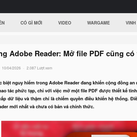
ÊN
CÓ GÌ MỚI
VIDEO
WARGAME
VINH
ng Adobe Reader: Mở file PDF cũng có
10/04/2026
2.087 Lượt xem
c biệt nguy hiểm trong Adobe Reader đang khiến cộng đồng an n
ao tác phức tạp, chỉ với việc mở một file PDF được thiết kế tinh
p dữ liệu và thậm chí là chiếm quyền điều khiển hệ thống. Điề
der mới nhất và chưa có bản vá chính thức.