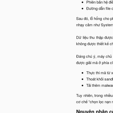
Phiên bản hệ điề
Đường dẫn file c
Sau đó, lỗ hổng cho p
nhạy cảm như System
Dữ liệu thu thập đượ
không được thiết kế c
Đáng chú ý, máy chủ n
được giải mã ở phía cl
Thực thi mã từ x
Thoát khỏi sand
Tải thêm malwar
Tuy nhiên, trong nhiề
cơ chế “chọn lọc nạn nh
Nguyên nhân cốt