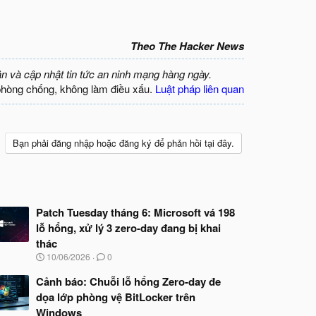
Theo The Hacker News
ận và cập nhật tin tức an ninh mạng hàng ngày.
phòng chống, không làm điều xấu.
Luật pháp liên quan
Bạn phải đăng nhập hoặc đăng ký để phản hồi tại đây.
Patch Tuesday tháng 6: Microsoft vá 198
lỗ hổng, xử lý 3 zero-day đang bị khai
thác
N
10/06/2026
0
g
à
Cảnh báo: Chuỗi lỗ hổng Zero-day đe
y
dọa lớp phòng vệ BitLocker trên
b
Windows
ắ