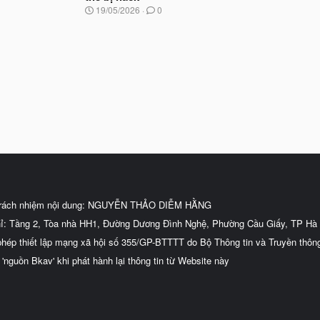
đ
N
19/05/2026
0
ầ
g
u
à
y
b
ắ
t
đ
ầ
u
trách nhiệm nội dung: NGUYỄN THẢO DIỄM HẰNG
hỉ: Tầng 2, Tòa nhà HH1, Đường Dương Đình Nghệ, Phường Cầu Giấy, TP Hà 
phép thiết lập mạng xã hội số 355/GP-BTTTT do Bộ Thông tin và Truyền thôn
 'nguồn Bkav' khi phát hành lại thông tin từ Website này