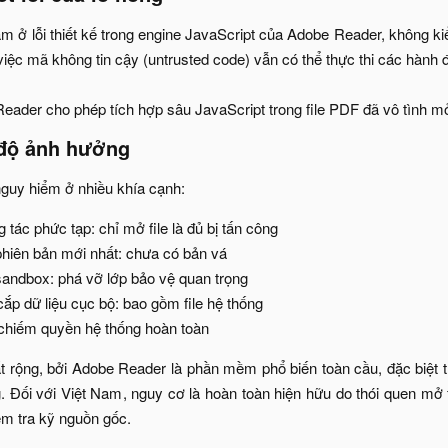
 ở lỗi thiết kế trong engine JavaScript của Adobe Reader, không ki
việc mã không tin cậy (untrusted code) vẫn có thể thực thi các hành
eader cho phép tích hợp sâu JavaScript trong file PDF đã vô tình mở 
độ ảnh hưởng​
guy hiểm ở nhiều khía cạnh:​
tác phức tạp: chỉ mở file là đủ bị tấn công​
phiên bản mới nhất: chưa có bản vá​
andbox: phá vỡ lớp bảo vệ quan trọng​
p dữ liệu cục bộ: bao gồm file hệ thống​
chiếm quyền hệ thống hoàn toàn​
t rộng, bởi Adobe Reader là phần mềm phổ biến toàn cầu, đặc biệt 
 Đối với Việt Nam, nguy cơ là hoàn toàn hiện hữu do thói quen mở 
m tra kỹ nguồn gốc.​