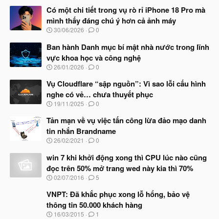
Có một chi tiết trong vụ rò rỉ iPhone 18 Pro mà
mình thấy đáng chú ý hơn cả ảnh máy
N
30/06/2026
0
g
à
Ban hành Danh mục bí mật nhà nước trong lĩnh
y
vực khoa học và công nghệ
b
N
26/01/2026
0
ắ
g
t
à
Vụ Cloudflare “sập nguồn”: Vì sao lỗi cấu hình
đ
y
ầ
nghe có vẻ… chưa thuyết phục
b
u
N
19/11/2025
0
ắ
g
t
à
Tản mạn về vụ việc tấn công lừa đảo mạo danh
đ
y
ầ
tin nhắn Brandname
b
u
N
26/02/2021
0
ắ
g
t
à
win 7 khi khởi động xong thì CPU lúc nào cũng
đ
y
ầ
đọc trên 50% mở trang wed này kia thì 70%
b
u
N
02/07/2016
5
ắ
g
t
à
VNPT: Đã khắc phục xong lỗ hổng, bảo vệ
đ
y
ầ
thông tin 50.000 khách hàng
b
u
N
16/03/2015
1
ắ