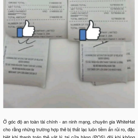
Ở góc độ an toàn tài chính - an ninh mạng, chuyên gia WhiteHat
cho rằng những trường hợp thẻ bị thất lạc luôn tiềm ẩn rủi ro, đặc
biệt khi thanh toán thẻ vật lý tại cửa hàng (POS) đôi khi không