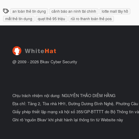
g
t
à
đ
T
an toàn thẻ tín dụng
cảnh báo an ninh tài chính
lotte mall tây hồ
y
ầ
h
b
u
mất thẻ tín dụng
quẹt thẻ 95 triệu
rủi ro thanh toán thẻ pos
ắ
ẻ
t
đ
ầ
u
@ 2009 -
2026
Bkav Cyber Security
Chịu trách nhiệm nội dung: NGUYỄN THẢO DIỄM HẰNG
Địa chỉ: Tầng 2, Tòa nhà HH1, Đường Dương Đình Nghệ, Phường Cầu 
Giấy phép thiết lập mạng xã hội số 355/GP-BTTTT do Bộ Thông tin và
Ghi rõ 'nguồn Bkav' khi phát hành lại thông tin từ Website này