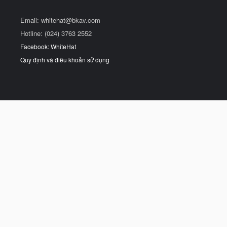
Email:
whitehat@bkav.com
Hotline: (024) 3763 2552
Facebook: WhiteHat
Quy định và điều khoản sử dụng