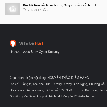
à
t
Xin tài liệu về Quy trình, Quy chuẩn về ATTT
y
đ
b
N
17/10/2017
3
ầ
ắ
g
u
t
à
đ
y
ầ
b
u
ắ
t
đ
ầ
u
@ 2009 -
2026
Bkav Cyber Security
Chịu trách nhiệm nội dung: NGUYỄN THẢO DIỄM HẰNG
Địa chỉ: Tầng 2, Tòa nhà HH1, Đường Dương Đình Nghệ, Phường Cầu 
Giấy phép thiết lập mạng xã hội số 355/GP-BTTTT do Bộ Thông tin và
Ghi rõ 'nguồn Bkav' khi phát hành lại thông tin từ Website này