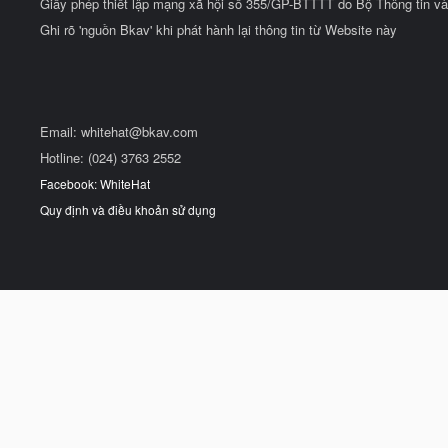
Giấy phép thiết lập mạng xã hội số 355/GP-BTTTT do Bộ Thông tin và
Ghi rõ 'nguồn Bkav' khi phát hành lại thông tin từ Website này
Email:
whitehat@bkav.com
Hotline: (024) 3763 2552
Facebook: WhiteHat
Quy định và điều khoản sử dụng