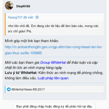
DiepNV88
HoangT07 đã viết:
như tên chủ đề. Em đang cần tài liệu để làm báo cáo, mong các
a/c chỉ giáo! Pls.
Mình góp một link bạn tham khảo:
http://m.antoanthongtin.gov.vn/gp-attm/tan-cong-beast-len-bo-
giao-thuc-ssltls-100885
Mời các bạn tham gia
Group WhiteHat
để thảo luận và cập
nhật tin tức an ninh mạng hàng ngày.
Lưu ý từ WhiteHat:
Kiến thức an ninh mạng để phòng chống,
không làm điều xấu.
Luật pháp liên quan
R
WhiteHat News #ID:2017
e
a
c
t
Bạn phải đăng nhập hoặc đăng ký để phản hồi tại đây.
i