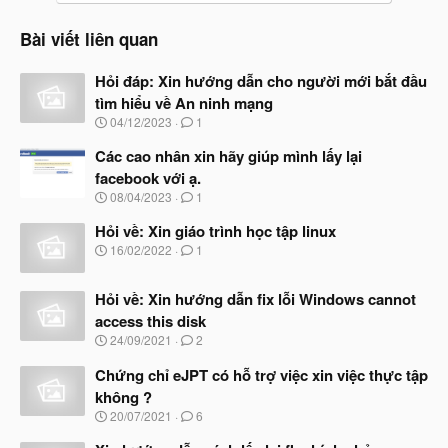
o
n
Bài viết liên quan
s
:
Hỏi đáp: Xin hướng dẫn cho người mới bắt đầu
tìm hiểu về An ninh mạng
N
04/12/2023
1
g
à
Các cao nhân xin hãy giúp mình lấy lại
y
facebook với ạ.
b
N
08/04/2023
1
ắ
g
t
à
Hỏi về: Xin giáo trình học tập linux
đ
y
ầ
N
16/02/2022
1
b
u
g
ắ
à
t
Hỏi về: Xin hướng dẫn fix lỗi Windows cannot
y
đ
b
access this disk
ầ
ắ
N
u
24/09/2021
2
t
g
đ
à
Chứng chỉ eJPT có hỗ trợ việc xin việc thực tập
ầ
y
u
không ?
b
N
20/07/2021
6
ắ
g
t
à