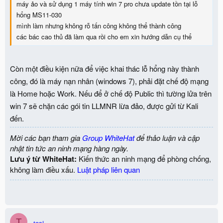
máy ảo và sử dụng 1 máy tính win 7 pro chưa update tồn tại lỗ
hổng MS11-030
mình làm nhưng không rỗ tấn công không thể thành công
các bác cao thủ đã làm qua rồi cho em xin hướng dẫn cụ thể
Còn một điều kiện nữa để việc khai thác lỗ hổng này thành
công, đó là máy nạn nhân (windows 7), phải đặt chế độ mạng
là Home hoặc Work. Nếu để ở chế độ Public thì tường lửa trên
win 7 sẽ chặn các gói tin LLMNR lừa đảo, được gửi từ Kali
đến.
Mời các bạn tham gia
Group WhiteHat
để thảo luận và cập
nhật tin tức an ninh mạng hàng ngày.
Lưu ý từ WhiteHat:
Kiến thức an ninh mạng để phòng chống,
không làm điều xấu.
Luật pháp liên quan
T
toai