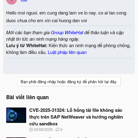
Hello moi nguoi. em cung dang lam ve lo nay. co ai tan cong
duoc chua cho em xin cai huong dan voi
Mời các bạn tham gia
Group WhiteHat
để thảo luận và cập
nhật tin tức an ninh mạng hàng ngày.
Lưu ý từ WhiteHat:
Kiến thức an ninh mạng để phòng chống,
không làm điều xấu.
Luật pháp liên quan
Bạn phải đăng nhập hoặc đăng ký để phản hồi tại đây.
Bài viết liên quan
CVE-2025-31324: Lỗ hổng tải file không xác
thực trên SAP NetWeaver và hướng nghiên
cứu sandbox
N
20/08/2025
0
g