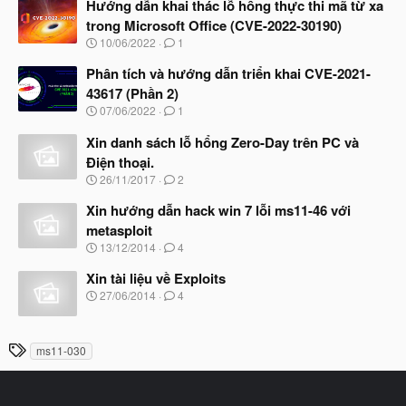
à
Hướng dẫn khai thác lỗ hổng thực thi mã từ xa
y
trong Microsoft Office (CVE-2022-30190)
b
N
10/06/2022
1
ắ
g
t
à
Phân tích và hướng dẫn triển khai CVE-2021-
đ
y
ầ
43617 (Phần 2)
b
u
N
07/06/2022
1
ắ
g
t
à
Xin danh sách lỗ hổng Zero-Day trên PC và
đ
y
ầ
Điện thoại.
b
u
N
26/11/2017
2
ắ
g
t
à
Xin hướng dẫn hack win 7 lỗi ms11-46 với
đ
y
ầ
metasploit
b
u
N
13/12/2014
4
ắ
g
t
à
Xin tài liệu về Exploits
đ
y
ầ
N
27/06/2014
4
b
u
g
ắ
à
t
y
T
đ
ms11-030
b
ầ
h
ắ
u
t
ẻ
đ