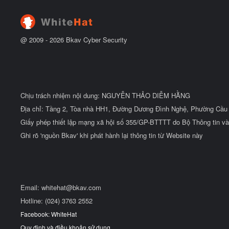
ầ
u
@ 2009 -
2026
Bkav Cyber Security
Chịu trách nhiệm nội dung: NGUYỄN THẢO DIỄM HẰNG
Địa chỉ: Tầng 2, Tòa nhà HH1, Đường Dương Đình Nghệ, Phường Cầu 
Giấy phép thiết lập mạng xã hội số 355/GP-BTTTT do Bộ Thông tin và
Ghi rõ 'nguồn Bkav' khi phát hành lại thông tin từ Website này
Email:
whitehat@bkav.com
Hotline: (024) 3763 2552
Facebook: WhiteHat
Quy định và điều khoản sử dụng