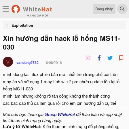
Đăng nhập
Exploitation
Xin hướng dẫn hack lỗ hổng MS11-
030
V
vandung9782
10/08/2016
mình dùng kali lilux phiên bản mới nhất trên trang chủ cài trên
máy ảo và sử dụng 1 máy tính win 7 pro chưa update tồn tại lỗ
hổng MS11-030
mình làm nhưng không rỗ tấn công không thể thành công
các bác cao thủ đã làm qua rồi cho em xin hướng dẫn cụ thể
Mời các bạn tham gia
Group WhiteHat
để thảo luận và cập nhật
tin tức an ninh mạng hàng ngày.
Lưu ý từ WhiteHat:
Kiến thức an ninh mạng để phòng chống,