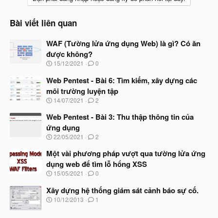
Bài viết liên quan
WAF (Tường lửa ứng dụng Web) là gì? Có ăn
được không?
N
15/12/2021
0
g
à
Web Pentest - Bài 6: Tìm kiếm, xây dựng các
y
môi trường luyện tập
b
N
14/07/2021
2
ắ
g
t
à
Web Pentest - Bài 3: Thu thập thông tin của
đ
y
ầ
ứng dụng
b
u
N
22/05/2021
2
ắ
g
t
à
Một vài phương pháp vượt qua tường lửa ứng
đ
y
ầ
dụng web để tìm lỗ hổng XSS
b
u
N
15/05/2021
0
ắ
g
t
à
Xây dựng hệ thống giám sát cảnh báo sự cố.
đ
y
ầ
N
10/12/2013
1
b
u
g
ắ
à