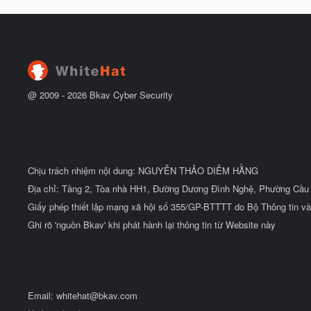
t
y
đ
b
ầ
ắ
u
t
đ
ầ
u
@ 2009 -
2026
Bkav Cyber Security
Chịu trách nhiệm nội dung: NGUYỄN THẢO DIỄM HẰNG
Địa chỉ: Tầng 2, Tòa nhà HH1, Đường Dương Đình Nghệ, Phường Cầu 
Giấy phép thiết lập mạng xã hội số 355/GP-BTTTT do Bộ Thông tin và
Ghi rõ 'nguồn Bkav' khi phát hành lại thông tin từ Website này
Email:
whitehat@bkav.com