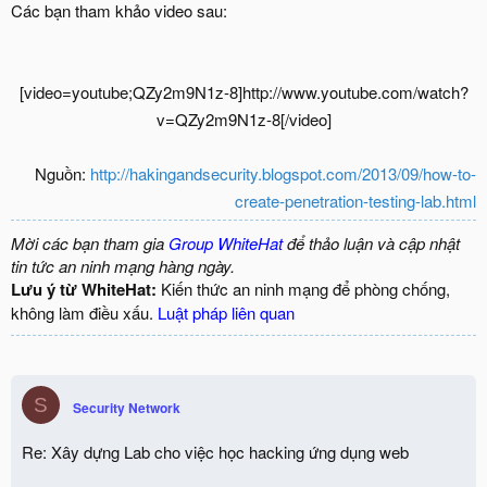
Các bạn tham khảo video sau:
[video=youtube;QZy2m9N1z-8]http://www.youtube.com/watch?
v=QZy2m9N1z-8[/video]​
Nguồn:
http://hakingandsecurity.blogspot.com/2013/09/how-to-
create-penetration-testing-lab.html
Mời các bạn tham gia
Group WhiteHat
để thảo luận và cập nhật
tin tức an ninh mạng hàng ngày.
Lưu ý từ WhiteHat:
Kiến thức an ninh mạng để phòng chống,
không làm điều xấu.
Luật pháp liên quan
S
Security Network
Re: Xây dựng Lab cho việc học hacking ứng dụng web