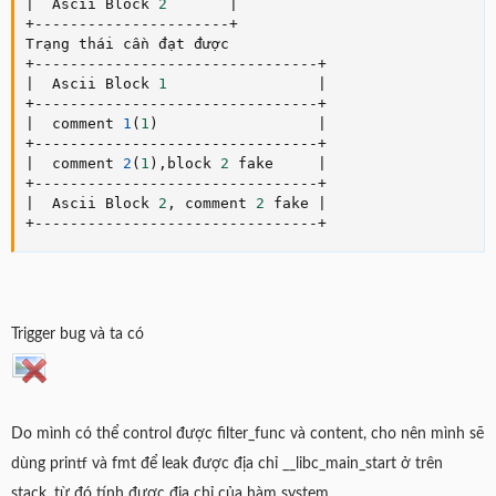
|
  Ascii Block 
2
|
+
--
--
--
--
--
--
--
--
--
--
--
+
+
--
--
--
--
--
--
--
--
--
--
--
--
--
--
--
--
+
|
  Ascii Block 
1
|
+
--
--
--
--
--
--
--
--
--
--
--
--
--
--
--
--
+
|
  comment 
1
(
1
)
|
+
--
--
--
--
--
--
--
--
--
--
--
--
--
--
--
--
+
|
  comment 
2
(
1
)
,
block 
2
 fake     
|
+
--
--
--
--
--
--
--
--
--
--
--
--
--
--
--
--
+
|
  Ascii Block 
2
,
 comment 
2
 fake 
|
+
--
--
--
--
--
--
--
--
--
--
--
--
--
--
--
--
+
Trigger bug và ta có
Do mình có thể control được filter_func và content, cho nên mình sẽ
dùng printf và fmt để leak được địa chỉ __libc_main_start ở trên
stack, từ đó tính được địa chỉ của hàm system