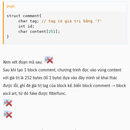
PHP:
struct comment
{
     char tag
;
// tag có giá trị bằng '7'
     int id
;
     char content
[
251
]
;
}
Xem xét đoạn mã sau:
Sau khi tạo 1 block comment, chương trình đọc vào vùng content
với giá trị là 252 bytes (lố 1 byte) dựa vào đây mình sẽ khai thác
được lỗi, ghi đè giá trị tag của block kế, biến block comment -> block
ascii art, từ đó fake được filterfunc.