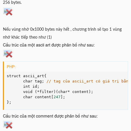
256 bytes.
Nếu vùng nhớ 0x1000 bytes này hết , chương trình sẽ tạo 1 vùng
nhớ khác tiếp theo như (1)
Cấu trúc của một ascii art được phân bố như sau:
PHP:
struct ascii_art
{
       char tag
;
// tag của ascii_art có giá trị bằng
       int id
;
       void 
(
*
filter
)
(
char
*
 content
)
;
       char content
[
247
]
;
}
;
Cấu trúc của một comment được phân bố như sau: