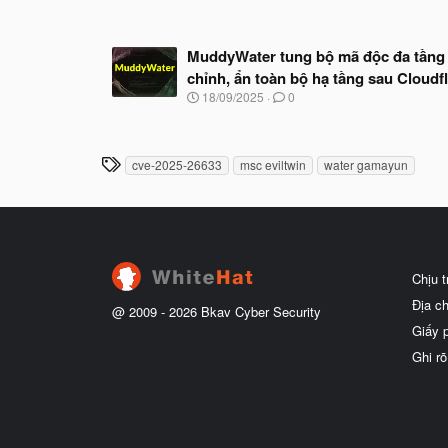
g
à
y
MuddyWater tung bộ mã độc đa tầng 
b
ắ
chỉnh, ẩn toàn bộ hạ tầng sau Cloudf
t
N
18/09/2025
0
đ
g
ầ
à
u
y
b
T
cve-2025-26633
msc eviltwin
water gamayun
ắ
h
t
ẻ
đ
ầ
u
Chịu 
Địa c
@ 2009 -
2026
Bkav Cyber Security
Giấy 
Ghi rõ