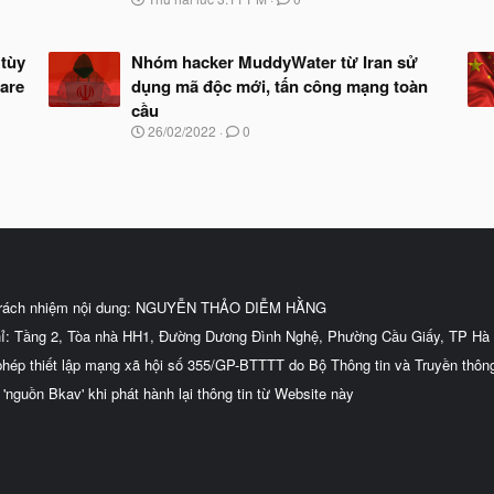
g
à
y
tùy
Nhóm hacker MuddyWater từ Iran sử
b
lare
dụng mã độc mới, tấn công mạng toàn
ắ
t
cầu
đ
N
26/02/2022
0
ầ
g
u
à
y
b
ắ
t
đ
ầ
u
trách nhiệm nội dung: NGUYỄN THẢO DIỄM HẰNG
hỉ: Tầng 2, Tòa nhà HH1, Đường Dương Đình Nghệ, Phường Cầu Giấy, TP Hà 
phép thiết lập mạng xã hội số 355/GP-BTTTT do Bộ Thông tin và Truyền thôn
 'nguồn Bkav' khi phát hành lại thông tin từ Website này