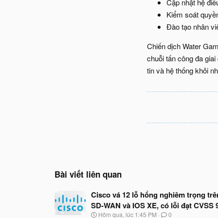
Cập nhật hệ điề
Kiểm soát quyền 
Đào tạo nhân viê
Chiến dịch Water Gama
chuỗi tấn công đa gia
tin và hệ thống khỏi n
Bài viết liên quan
Cisco vá 12 lỗ hổng nghiêm trọng trê
SD-WAN và IOS XE, có lỗi đạt CVSS 
N
Hôm qua, lúc 1:45 PM
0