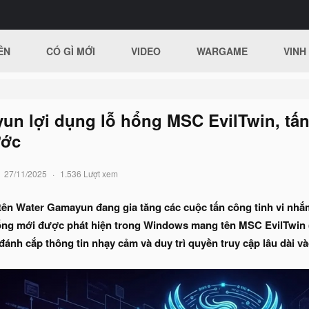
ÊN
CÓ GÌ MỚI
VIDEO
WARGAME
VINH
un lợi dụng lỗ hổng MSC EvilTwin, tấ
ước
27/11/2025
1.536 Lượt xem
 tên Water Gamayun đang gia tăng các cuộc tấn công tinh vi nh
hổng mới được phát hiện trong Windows mang tên MSC EvilTwin (
ánh cắp thông tin nhạy cảm và duy trì quyền truy cập lâu dài v