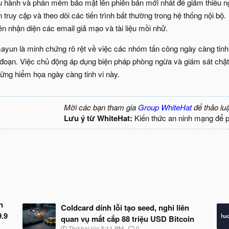
u hành và phần mềm bảo mật lên phiên bản mới nhất để giảm thiểu ng
truy cập và theo dõi các tiến trình bất thường trong hệ thống nội bộ.
n nhận diện các email giả mạo và tài liệu mồi nhử.
yun là minh chứng rõ rệt về việc các nhóm tấn công ngày càng tinh 
i đoạn. Việc chủ động áp dụng biện pháp phòng ngừa và giám sát chặt
hững hiểm họa ngày càng tinh vi này.
Mời các bạn tham gia
Group WhiteHat
để thảo lu
Lưu ý từ WhiteHat:
Kiến thức an ninh mạng để 
n
Coldcard dính lỗi tạo seed, nghi liên
9.9
quan vụ mất cắp 88 triệu USD Bitcoin
N
Thứ hai lúc 3:11 PM
0