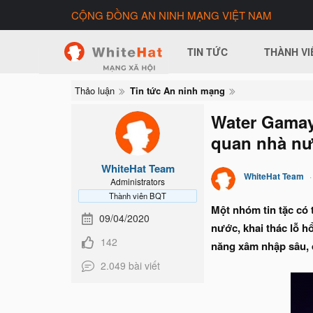
CỘNG ĐỒNG AN NINH MẠNG VIỆT NAM
TIN TỨC
THÀNH VI
Thảo luận
Tin tức An ninh mạng
Water Gamay
quan nhà n
WhiteHat Team
WhiteHat Team
Administrators
Thành viên BQT
Một nhóm tin tặc có
09/04/2020
nước, khai thác lỗ 
142
năng xâm nhập sâu, đ
2.049 bài viết