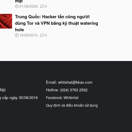
mật
N
01/08/2026
0
g
à
Trung Quốc: Hacker tấn công người
y
dùng Tor và VPN bằng kỹ thuật watering
b
hole
ắ
t
N
16/06/2015
0
đ
g
ầ
à
u
y
b
ắ
t
đ
ầ
u
Email:
whitehat@bkav.com
Nội
Hotline: (024) 3763 2552
g cấp ngày 30/06/2016
Facebook: WhiteHat
Quy định và điều khoản sử dụng