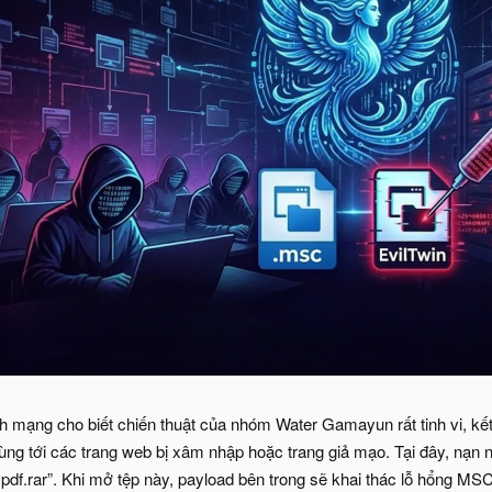
h mạng cho biết chiến thuật của nhóm Water Gamayun rất tinh vi, kết
ùng tới các trang web bị xâm nhập hoặc trang giả mạo. Tại đây, nạn
t.pdf.rar”. Khi mở tệp này, payload bên trong sẽ khai thác lỗ hổng M