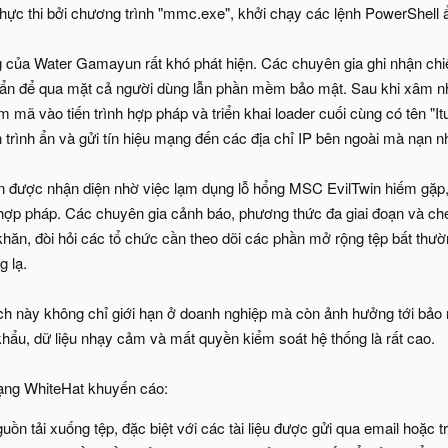
hực thi bởi chương trình "mmc.exe", khởi chạy các lệnh PowerShell 
của Water Gamayun rất khó phát hiện. Các chuyên gia ghi nhận chiến
n để qua mặt cả người dùng lẫn phần mềm bảo mật. Sau khi xâm nhập,
iêm mã vào tiến trình hợp pháp và triển khai loader cuối cùng có tên "
ến trình ẩn và gửi tín hiệu mạng đến các địa chỉ IP bên ngoài mà nạn 
ược nhận diện nhờ việc lạm dụng lỗ hổng MSC EvilTwin hiếm gặp, sử
 hợp pháp. Các chuyên gia cảnh báo, phương thức đa giai đoạn và ch
khăn, đòi hỏi các tổ chức cần theo dõi các phần mở rộng tệp bất thườ
 lạ.
ch này không chỉ giới hạn ở doanh nghiệp mà còn ảnh hưởng tới bảo 
khẩu, dữ liệu nhạy cảm và mất quyền kiểm soát hệ thống là rất cao.
ạng WhiteHat khuyến cáo:
uồn tải xuống tệp, đặc biệt với các tài liệu được gửi qua email hoặc