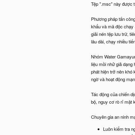
Tệp ".msc" này được t
Phương pháp tấn công 
khẩu và mã độc chạy ẩ
giải nén tệp lưu trữ, t
lâu dài, chạy nhiều ti
Nhóm Water Gamayun đ
liệu mồi nhử giả dạng
phát hiện trở nên khó 
ngờ và hoạt động mạng
Tác động của chiến dị
bộ, nguy cơ rò rỉ mật 
Chuyên gia an ninh m
Luôn kiểm tra ng