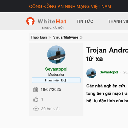
CỘNG ĐỒNG AN NINH MẠNG VIỆT NAM
TIN TỨC
THÀNH VI
Thảo luận
Virus/Malware
Trojan Andro
từ xa
Sevastopol
Sevastopol
28
Moderator
Thành viên BQT
Các nhà nghiên cứu 
16/07/2025
tống tiền giả mạo (
1
hội tụ đặc tính của 
30 bài viết