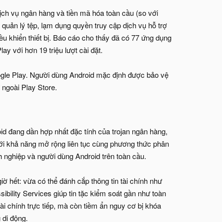
ch vụ ngân hàng và tiền mã hóa toàn cầu (so với
uản lý tệp, lạm dụng quyền truy cập dịch vụ hỗ trợ
ều khiển thiết bị. Báo cáo cho thấy đã có 77 ứng dụng
y với hơn 19 triệu lượt cài đặt.
gle Play. Người dùng Android mặc định được bảo vệ
 ngoài Play Store.
 đang dần hợp nhất đặc tính của trojan ngân hàng,
ới khả năng mở rộng liên tục cùng phương thức phân
nh nghiệp và người dùng Android trên toàn cầu.
 hết: vừa có thể đánh cắp thông tin tài chính như
ibility Services giúp tin tặc kiểm soát gần như toàn
 tài chính trực tiếp, mà còn tiềm ẩn nguy cơ bị khóa
 di động.