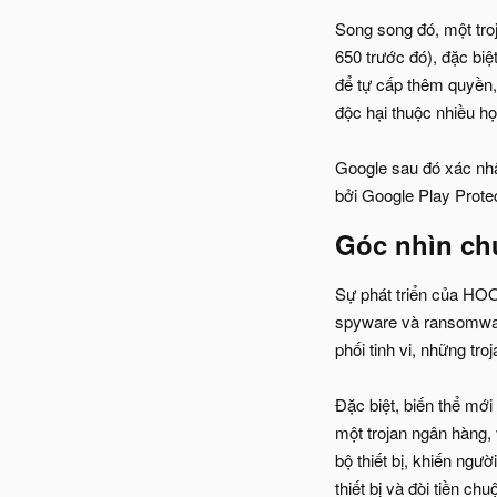
Song song đó, một tro
650 trước đó), đặc bi
để tự cấp thêm quyền, 
độc hại thuộc nhiều họ
Google sau đó xác nh
bởi Google Play Protec
Góc nhìn chu
Sự phát triển của HO
spyware và ransomware
phối tinh vi, những tr
Đặc biệt, biến thể mớ
một trojan ngân hàng, 
bộ thiết bị, khiến ngườ
thiết bị và đòi tiền c