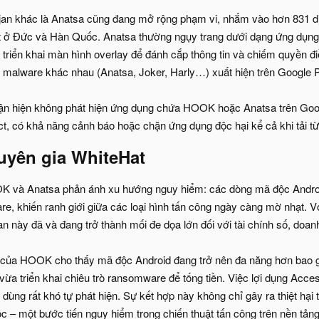
jan khác là Anatsa cũng đang mở rộng phạm vi, nhắm vào hơn 831 dị
ệt ở Đức và Hàn Quốc. Anatsa thường ngụy trang dưới dạng ứng dụng q
triển khai màn hình overlay để đánh cắp thông tin và chiếm quyền đi
 malware khác nhau (Anatsa, Joker, Harly…) xuất hiện trên Google Pla
ận hiện không phát hiện ứng dụng chứa HOOK hoặc Anatsa trên Goo
t, có khả năng cảnh báo hoặc chặn ứng dụng độc hại kể cả khi tải từ
yên gia WhiteHat​
OK và Anatsa phản ánh xu hướng nguy hiểm: các dòng mã độc Android
, khiến ranh giới giữa các loại hình tấn công ngày càng mờ nhạt. V
ojan này đã và đang trở thành mối đe dọa lớn đối với tài chính số, doa
i của HOOK cho thấy mã độc Android đang trở nên đa năng hơn bao giờ
vừa triển khai chiêu trò ransomware để tống tiền. Việc lợi dụng Access
i dùng rất khó tự phát hiện. Sự kết hợp này không chỉ gây ra thiệt hại
huộc – một bước tiến nguy hiểm trong chiến thuật tấn công trên nền tảng