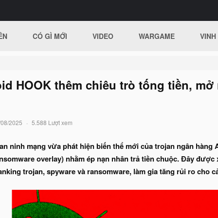
ÊN
CÓ GÌ MỚI
VIDEO
WARGAME
VINH
id HOOK thêm chiêu trò tống tiền, mở r
/08/2025
5.588 Lượt xem
an ninh mạng vừa phát hiện biến thể mới của trojan ngân hàng 
ransomware overlay) nhằm ép nạn nhân trả tiền chuộc. Đây đượ
banking trojan, spyware và ransomware, làm gia tăng rủi ro cho c