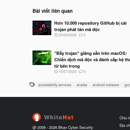
Bài viết liên quan
Hơn 10.000 repository GitHub bị cài
trojan phát tán mã độc
N
23/06/2026
0
g
à
y
"Bẫy trojan" giăng sẵn trên macOS:
b
ắ
Chiến dịch mã độc và đánh cắp hệ t
t
từ bên trong
đ
N
15/07/2025
0
ầ
g
u
à
T
accessibility services
anatsa
android malware
goo
y
h
b
ắ
ẻ
t
đ
ầ
u
Chịu 
Địa c
@ 2009 -
2026
Bkav Cyber Security