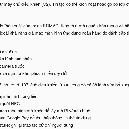
ừ máy chủ điều khiển (C2). Tin tặc có thể kích hoạt hoặc gỡ bỏ lớp 
 "hậu duệ" của trojan ERMAC, từng rò rỉ mã nguồn trên mạng và hiệ
Ngoài khả năng giả mạo màn hình ứng dụng ngân hàng để đánh cắp t
 chỉ định
màn hình nạn nhân
camera trước
 và cụm từ khôi phục ví tiền điện tử
i hỗ trợ tới 107 lệnh điều khiển từ xa, trong đó có 38 lệnh vừa bổ sun
ị màn hình tống tiền
o quét NFC
ả mạo màn hình mở khóa để lấy mã PIN/mẫu hình
ạo Google Pay để thu thập thông tin thẻ tín dụng
ture: ghi lại thao tác cử chỉ người dùng