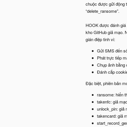
chuộc được gửi động t
“delete_ransome”.
HOOK được đánh giá là
kho GitHub giả mạo. 
gián điệp tinh vi:
Gửi SMS đến số
Phát trực tiếp 
Chụp ảnh bằng 
Đánh cắp cookie
Đặc biệt, phiên bản mớ
ransome: hiển th
takenfc: giả mạ
unlock_pin: gi
takencard: giả m
start_record_ges