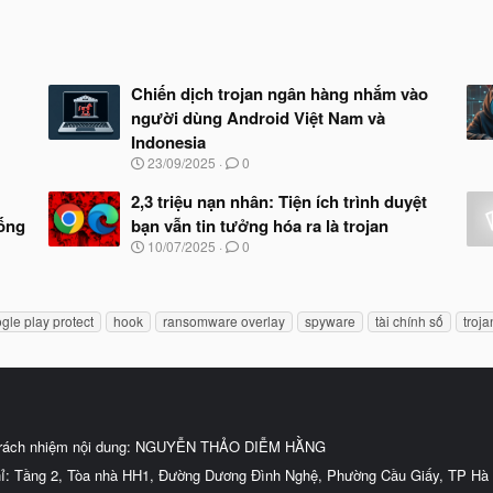
Chiến dịch trojan ngân hàng nhắm vào
người dùng Android Việt Nam và
Indonesia
N
23/09/2025
0
g
à
2,3 triệu nạn nhân: Tiện ích trình duyệt
y
hống
bạn vẫn tin tưởng hóa ra là trojan
b
N
10/07/2025
0
ắ
g
t
à
đ
y
ầ
b
u
gle play protect
hook
ransomware overlay
spyware
tài chính số
troj
ắ
t
đ
ầ
u
trách nhiệm nội dung: NGUYỄN THẢO DIỄM HẰNG
hỉ: Tầng 2, Tòa nhà HH1, Đường Dương Đình Nghệ, Phường Cầu Giấy, TP Hà 