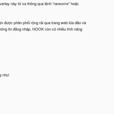
overlay này từ xa thông qua lệnh “ransome” hoặc
n được phân phối rộng rãi qua trang web lừa đảo và
hông tin đăng nhập, HOOK còn có nhiều tính năng
g như: