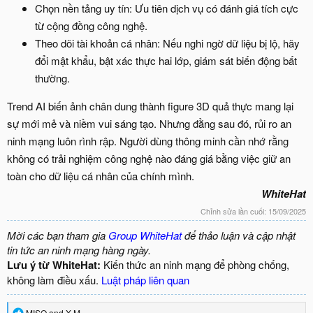
Chọn nền tảng uy tín: Ưu tiên dịch vụ có đánh giá tích cực
từ cộng đồng công nghệ.
Theo dõi tài khoản cá nhân: Nếu nghi ngờ dữ liệu bị lộ, hãy
đổi mật khẩu, bật xác thực hai lớp, giám sát biến động bất
thường.
Trend AI biến ảnh chân dung thành figure 3D quả thực mang lại
sự mới mẻ và niềm vui sáng tạo. Nhưng đằng sau đó, rủi ro an
ninh mạng luôn rình rập. Người dùng thông minh cần nhớ rằng
không có trải nghiệm công nghệ nào đáng giá bằng việc giữ an
toàn cho dữ liệu cá nhân của chính mình.
WhiteHat
Chỉnh sửa lần cuối:
15/09/2025
Mời các bạn tham gia
Group WhiteHat
để thảo luận và cập nhật
tin tức an ninh mạng hàng ngày.
Lưu ý từ WhiteHat:
Kiến thức an ninh mạng để phòng chống,
không làm điều xấu.
Luật pháp liên quan
R
MISO
and
X-M