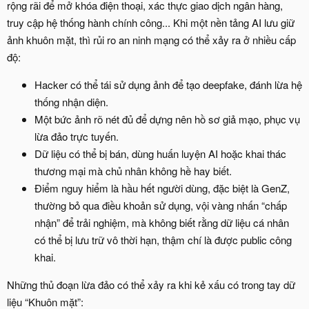
rộng rãi để mở khóa điện thoại, xác thực giao dịch ngân hàng,
truy cập hệ thống hành chính công... Khi một nền tảng AI lưu giữ
ảnh khuôn mặt, thì rủi ro an ninh mạng có thể xảy ra ở nhiều cấp
độ:
Hacker có thể tái sử dụng ảnh để tạo deepfake, đánh lừa hệ
thống nhận diện.
Một bức ảnh rõ nét đủ để dựng nên hồ sơ giả mạo, phục vụ
lừa đảo trực tuyến.
Dữ liệu có thể bị bán, dùng huấn luyện AI hoặc khai thác
thương mại mà chủ nhân không hề hay biết.
Điểm nguy hiểm là hầu hết người dùng, đặc biệt là GenZ,
thường bỏ qua điều khoản sử dụng, vội vàng nhấn “chấp
nhận” để trải nghiệm, mà không biết rằng dữ liệu cá nhân
có thể bị lưu trữ vô thời hạn, thậm chí là được public công
khai.
Những thủ đoạn lừa đảo có thể xảy ra khi kẻ xấu có trong tay dữ
liệu “Khuôn mặt”: