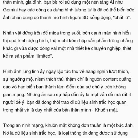
thân mình, gia đình, bạn bè rồi sử dụng một nền tảng AI như
Gemini hay các công cụ dựng hình tương tự là đã có thể biến bức
ảnh chân dung đó thành mô hình figure 3D sống động, “chất lừ”.
Nhân vật đứng trên đế mica trong suốt, bên cạnh màn hình hiển
thị quá trình dựng hình, thậm chí kèm hộp sản phẩm trông chẳng
khác gì vừa được đóng vai một nhà thiết kế chuyên nghiệp, thiết
kế ra sản phẩm “limited”.
Hình ảnh lung linh ấy ngay lập tức thu về hàng nghìn lượt thích,
sự ngưỡng mộ, niềm thích thú, thậm chí là nguồn content quảng
cáo vô hạn biến bạn thành tâm điểm của sự chú ý trên không
gian mạng. Nhưng ẩn sau sự hấp dẫn ấy là một vấn đề mà rất ít
người để ý, bạn đã đồng thời trao đi dữ liệu sinh trắc học quan
trọng nhất và là duy nhất của bản thân mình - Khuôn mặt.
Trong an ninh mạng, khuôn mặt không đơn thuần là một bức ảnh.
Nó là dữ liệu sinh trắc học, là loại thông tin đang được sử dụng