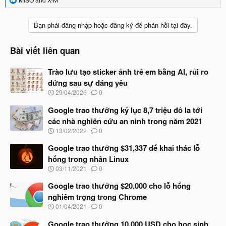
e
a
c
Bạn phải đăng nhập hoặc đăng ký để phản hồi tại đây.
t
i
o
Bài viết liên quan
n
s
Trào lưu tạo sticker ảnh trẻ em bằng AI, rủi ro
:
đứng sau sự đáng yêu
N
29/04/2026
0
g
à
Google trao thưởng kỷ lục 8,7 triệu đô la tới
y
các nhà nghiên cứu an ninh trong năm 2021
b
N
13/02/2022
0
ắ
g
t
à
Google trao thưởng $31,337 để khai thác lỗ
đ
y
ầ
hổng trong nhân Linux
b
u
N
03/11/2021
0
ắ
g
t
à
Google trao thưởng $20.000 cho lỗ hổng
đ
y
ầ
nghiêm trọng trong Chrome
b
u
N
01/04/2021
0
ắ
g
t
à
Google trao thưởng 10.000 USD cho học sinh
đ