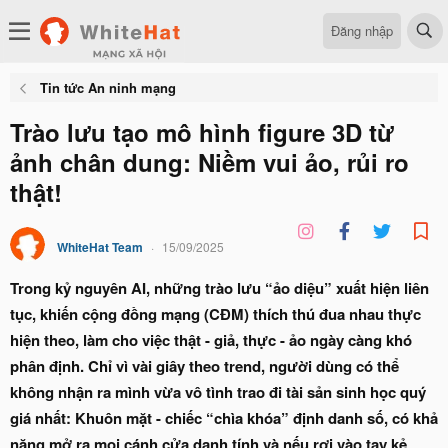
Đăng nhập
Tin tức An ninh mạng
Trào lưu tạo mô hình figure 3D từ
ảnh chân dung: Niềm vui ảo, rủi ro
thật!
WhiteHat Team
15/09/2025
Trong kỷ nguyên AI, những trào lưu “ảo diệu” xuất hiện liên
tục, khiến cộng đồng mạng (CĐM) thích thú đua nhau thực
hiện theo, làm cho việc thật - giả, thực - ảo ngày càng khó
phân định. Chỉ vì vài giây theo trend, người dùng có thể
không nhận ra mình vừa vô tình trao đi tài sản sinh học quý
giá nhất: Khuôn mặt - chiếc “chìa khóa” định danh số, có khả
năng mở ra mọi cánh cửa danh tính và nếu rơi vào tay kẻ