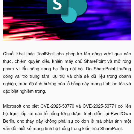
Chuỗi khai thác ToolShell cho phép kẻ tấn công vượt qua xác
thực, chiếm quyền điều khiển máy chủ SharePoint và mở rộng
phạm vi tấn công sang hạ tầng nội bộ. Do SharePoint thường
đóng vai trò trung tâm lưu trữ và chia sẻ dữ liệu trong doanh
nghiệp, mức độ ảnh hưởng của lỗ hổng này mang tính lan tỏa và
đặc biệt nghiêm trọng.
Microsoft cho biết CVE-2025-53770 và CVE-2025-53771 có liên
hệ trực tiếp tới các lỗ hổng từng được trình diễn tại Pwn2Own
Berlin, cho thấy đây không phải sự cố đơn lẻ mà phản ánh một
vấn đề thiết kế mang tính hệ thống trong kiến trúc SharePoint.​