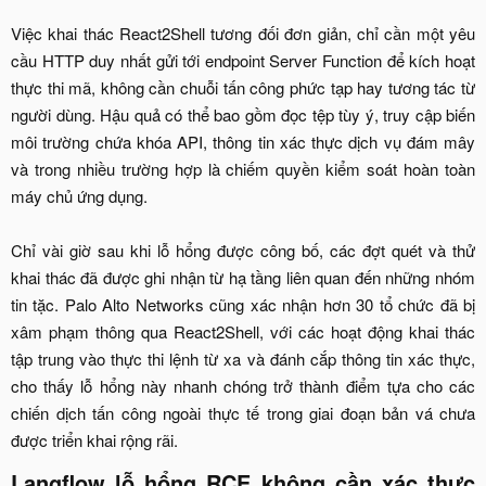
Việc khai thác React2Shell tương đối đơn giản, chỉ cần một yêu
cầu HTTP duy nhất gửi tới endpoint Server Function để kích hoạt
thực thi mã, không cần chuỗi tấn công phức tạp hay tương tác từ
người dùng. Hậu quả có thể bao gồm đọc tệp tùy ý, truy cập biến
môi trường chứa khóa API, thông tin xác thực dịch vụ đám mây
và trong nhiều trường hợp là chiếm quyền kiểm soát hoàn toàn
máy chủ ứng dụng.
Chỉ vài giờ sau khi lỗ hổng được công bố, các đợt quét và thử
khai thác đã được ghi nhận từ hạ tầng liên quan đến những nhóm
tin tặc. Palo Alto Networks cũng xác nhận hơn 30 tổ chức đã bị
xâm phạm thông qua React2Shell, với các hoạt động khai thác
tập trung vào thực thi lệnh từ xa và đánh cắp thông tin xác thực,
cho thấy lỗ hổng này nhanh chóng trở thành điểm tựa cho các
chiến dịch tấn công ngoài thực tế trong giai đoạn bản vá chưa
được triển khai rộng rãi.​
Langflow lỗ hổng RCE không cần xác thực