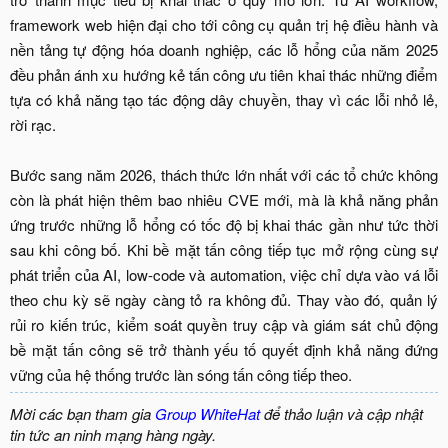
framework web hiện đại cho tới công cụ quản trị hệ điều hành và
nền tảng tự động hóa doanh nghiệp, các lỗ hổng của năm 2025
đều phản ánh xu hướng kẻ tấn công ưu tiên khai thác những điểm
tựa có khả năng tạo tác động dây chuyền, thay vì các lỗi nhỏ lẻ,
rời rạc.
Bước sang năm 2026, thách thức lớn nhất với các tổ chức không
còn là phát hiện thêm bao nhiêu CVE mới, mà là khả năng phản
ứng trước những lỗ hổng có tốc độ bị khai thác gần như tức thời
sau khi công bố. Khi bề mặt tấn công tiếp tục mở rộng cùng sự
phát triển của AI, low-code và automation, việc chỉ dựa vào vá lỗi
theo chu kỳ sẽ ngày càng tỏ ra không đủ. Thay vào đó, quản lý
rủi ro kiến trúc, kiểm soát quyền truy cập và giám sát chủ động
bề mặt tấn công sẽ trở thành yếu tố quyết định khả năng đứng
vững của hệ thống trước làn sóng tấn công tiếp theo.​
Mời các bạn tham gia
Group WhiteHat
để thảo luận và cập nhật
tin tức an ninh mạng hàng ngày.