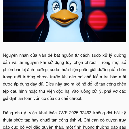
Nguyên nhân của vấn đề bắt nguồn từ cách sudo xử lý đường
dẫn và tài nguyên khi sử dụng tùy chọn chroot. Trong một số
phiên bản bị ảnh hưởng, sudo thực hiện phân giải đường dẫn bên
trong môi trường chroot trước khi các cơ chế kiểm tra bảo mật
được áp dụng đầy đủ. Điều này tạo ra kẽ hở để kẻ tấn công chèn
tệp cấu hình hoặc thư viện độc hại vào luồng xử lý, phá vỡ các
giả định an toàn vốn có của cơ chế chroot.
Đáng chú ý, việc khai thác CVE-2025-32463 không đòi hỏi kỹ
thuật phức tạp hay chuỗi tấn công tinh vi. Chỉ cần có quyền truy
cập cục bộ với đặc quyền thấp, một tình huống thường gặp sau