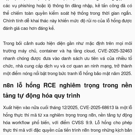
các vụ phishing hoặc lộ thông tin đăng nhập, kẻ tấn công đã có
thể chiếm toàn quyền kiểm soát hệ thống trong thời gian ngắn.
Chính tính dễ khai thác này khiến mức độ rủi ro của lỗ hổng được
đánh giá cao hơn đáng kể.
Trong bối cảnh sudo hiện diện gần như mặc định trên mọi môi
trường máy chủ, container và hạ tầng cloud, CVE-2025-32463
nhanh chóng được đưa vào danh sách ưu tiên vá của nhiều tổ
chức, nhà cung cấp dịch vụ và cơ quan an ninh mạng, trở thành
một điểm nóng nổi bật trong bức tranh lỗ hổng bảo mật năm 2025.​
n8n lỗ hổng RCE nghiêm trọng trong nền
tảng tự động hóa quy trình​
Xuất hiện vào nửa cuối tháng 12/2025, CVE-2025-68613 là một lỗ
hổng thực thi mã từ xa nghiêm trọng trong n8n, nền tảng tự động
hóa workflow phổ biến, với điểm CVSS 9.9. Lỗ hổng cho phép
thực thi mã với đặc quyền của tiến trình n8n trong những kịch bản