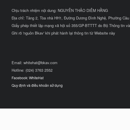
Chịu trách nhiệm nội dung: NGUYỄN THẢO DIỄM HẰNG
Địa chỉ: Tầng 2, Tòa nhà HH1, Đường Dương Đình Nghệ, Phường Cầu 
Giấy phép thiết lập mạng xã hội số 355/GP-BTTTT do Bộ Thông tin và
Ghi rõ 'nguồn Bkav' khi phát hành lại thông tin từ Website này
Email:
whitehat@bkav.com
Hotline: (024) 3763 2552
Facebook: WhiteHat
Quy định và điều khoản sử dụng