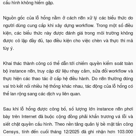
cấu hình không hiếm gặp.
Nguồn gốc của lỗ hổng nằm ở cách n8n xử lý các biểu thức do
người dùng cung cấp khi xây dựng workflow. Trong một số điều
kiện, các biểu thức này được đánh giá trong môi trường không
được cô lập đầy đủ, tạo điều kiện cho việc chèn và thực thi mã
tùy ý.
Khai thác thành công có thể dẫn tới chiếm quyền kiểm soát toàn
bộ instance n8n, truy cập dữ liệu nhạy cảm, sửa đổi workflow và
thực hiện các thao tác ở cấp hệ điều hành. Do n8n thường đóng
vai trò kết nối nhiều hệ thống khác nhau, tác động của lỗ hổng có
thể lan rộng sang các dịch vụ liên quan.
Sau khi lỗ hổng được công bố, số lượng lớn instance n8n phơi
bày trên Internet đã buộc cộng đồng phải khẩn trương vá lỗi và
siết chặt quyền cấu hình. Theo nền tảng quản lý bề mặt tấn công
Censys, tính đến cuối tháng 12/2025 đã ghi nhận hơn 103.000