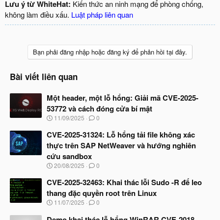
Lưu ý từ WhiteHat:
Kiến thức an ninh mạng để phòng chống,
không làm điều xấu.
Luật pháp liên quan
Bạn phải đăng nhập hoặc đăng ký để phản hồi tại đây.
Bài viết liên quan
Một header, một lỗ hổng: Giải mã CVE-2025-
53772 và cách đóng cửa bí mật
N
11/09/2025
0
g
à
CVE-2025-31324: Lỗ hổng tải file không xác
y
thực trên SAP NetWeaver và hướng nghiên
b
cứu sandbox
ắ
t
N
20/08/2025
0
đ
g
ầ
à
CVE-2025-32463: Khai thác lỗi Sudo -R để leo
u
y
thang đặc quyền root trên Linux
b
N
11/07/2025
0
ắ
g
t
à
Demo khai thác lỗ hổng WinRAR CVE-2018-
đ