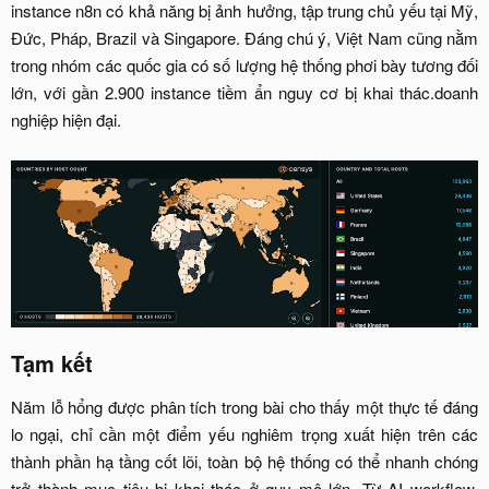
instance n8n có khả năng bị ảnh hưởng, tập trung chủ yếu tại Mỹ,
Đức, Pháp, Brazil và Singapore. Đáng chú ý, Việt Nam cũng nằm
trong nhóm các quốc gia có số lượng hệ thống phơi bày tương đối
lớn, với gần 2.900 instance tiềm ẩn nguy cơ bị khai thác.doanh
nghiệp hiện đại.
Tạm kết​
Năm lỗ hổng được phân tích trong bài cho thấy một thực tế đáng
lo ngại, chỉ cần một điểm yếu nghiêm trọng xuất hiện trên các
thành phần hạ tầng cốt lõi, toàn bộ hệ thống có thể nhanh chóng
trở thành mục tiêu bị khai thác ở quy mô lớn. Từ AI workflow,