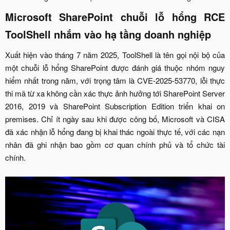
Microsoft SharePoint chuỗi lỗ hổng RCE
ToolShell nhắm vào hạ tầng doanh nghiệp​
Xuất hiện vào tháng 7 năm 2025, ToolShell là tên gọi nội bộ của
một chuỗi lỗ hổng SharePoint được đánh giá thuộc nhóm nguy
hiểm nhất trong năm, với trọng tâm là CVE-2025-53770, lỗi thực
thi mã từ xa không cần xác thực ảnh hưởng tới SharePoint Server
2016, 2019 và SharePoint Subscription Edition triển khai on
premises. Chỉ ít ngày sau khi được công bố, Microsoft và CISA
đã xác nhận lỗ hổng đang bị khai thác ngoài thực tế, với các nạn
nhân đã ghi nhận bao gồm cơ quan chính phủ và tổ chức tài
chính.​