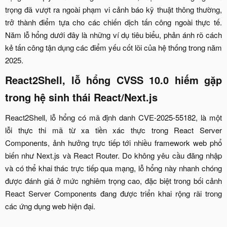
trọng đã vượt ra ngoài phạm vi cảnh báo kỹ thuật thông thường,
trở thành điểm tựa cho các chiến dịch tấn công ngoài thực tế.
Năm lỗ hổng dưới đây là những ví dụ tiêu biểu, phản ánh rõ cách
kẻ tấn công tận dụng các điểm yếu cốt lõi của hệ thống trong năm
2025.​
React2Shell, lỗ hổng CVSS 10.0 hiếm gặp
trong hệ sinh thái React/Next.js​
React2Shell, lỗ hổng có mã định danh CVE-2025-55182, là một
lỗi thực thi mã từ xa tiền xác thực trong React Server
Components, ảnh hưởng trực tiếp tới nhiều framework web phổ
biến như Next.js và React Router. Do không yêu cầu đăng nhập
và có thể khai thác trực tiếp qua mạng, lỗ hổng này nhanh chóng
được đánh giá ở mức nghiêm trọng cao, đặc biệt trong bối cảnh
React Server Components đang được triển khai rộng rãi trong
các ứng dụng web hiện đại.