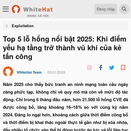
Đăng nhập
Exploitation
Top 5 lỗ hổng nổi bật 2025: Khi điểm
yếu hạ tầng trở thành vũ khí của kẻ
tấn công
WhiteHat Team
05/01/2026
Năm 2025 cho thấy bức tranh an ninh mạng toàn cầu ngày
càng phức tạp, không chỉ về quy mô mà còn về mức độ tác
động. Chỉ trong 6 tháng đầu năm, hơn 21.500 lỗ hổng CVE đã
được công bố, tăng khoảng 16–18% so với cùng kỳ năm
2024. Đáng lo ngại hơn, khoảng cách giữa thời điểm công bố
và thời điểm bị khai thác ngoài thực tế gần như bị xóa nhòa,
đẩy nhiều tổ chức vào thế bị động trước áp lực vá lỗi liên tục