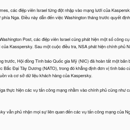
es, các điệp viên Israel từng đột nhập vào mạng lưới của Kaspers
 phía Nga. Điều này dẫn đến việc Washington tháng trước quyết đị
 Washington Post, các điệp viên Israel cũng phát hiện một số công 
 của Kasspersky. Sau một cuộc điều tra, NSA phát hiện chính phủ 
áng trước, Hội đồng Tình báo Quốc gia Mỹ (NIC) đã hoàn tất một bả
c Bắc Đại Tây Dương (NATO), trong đó khẳng định đơn vị tình báo c
guồn và cơ sở dữ liệu khách hàng của Kaspersky.
 Nga thực hiện các vụ tấn công mạng nhằm vào chính phủ cũng như c
ky vẫn phủ nhận mọi sự liên quan đến các vụ tấn công mạng của Ng