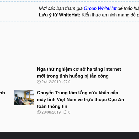
Mời các bạn tham gia
Group WhiteHat
để thảo lu
Lưu ý từ WhiteHat:
Kiến thức an ninh mạng để 
Nga thử nghiệm cơ sở hạ tầng Internet
mới trong tình huống bị tấn công
N
24/12/2019
0
g
à
ảnh
Chuyển Trung tâm Ứng cứu khẩn cấp
y
máy tính Việt Nam về trực thuộc Cục An
b
toàn thông tin
ắ
t
N
28/08/2019
0
đ
g
ầ
à
u
y
b
ắ