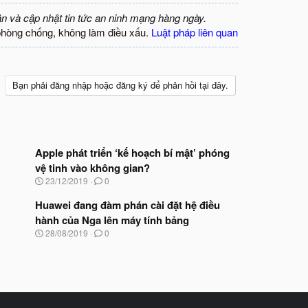
ận và cập nhật tin tức an ninh mạng hàng ngày.
phòng chống, không làm điều xấu.
Luật pháp liên quan
Bạn phải đăng nhập hoặc đăng ký để phản hồi tại đây.
Apple phát triển ‘kế hoạch bí mật’ phóng
vệ tinh vào không gian?
N
23/12/2019
0
g
à
Huawei đang đàm phán cài đặt hệ điều
y
hành của Nga lên máy tính bảng
b
N
28/08/2019
0
ắ
g
t
à
đ
y
ầ
b
u
ắ
t