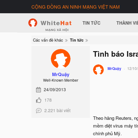
CỘNG ĐỒNG AN NINH MẠNG VIỆT NAM
TIN TỨC
THÀNH VI
Các vấn đề khác
Tin tức
Tình báo Is
MrQuậy
12/10
MrQuậy
Well-Known Member
24/09/2013
178
2.221 bài viết
Theo hãng Reuters, ngà
mềm diệt virus máy tí
chính phủ Mỹ.