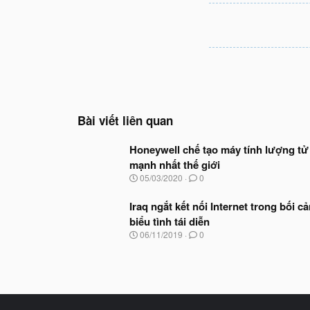
Bài viết liên quan
Honeywell chế tạo máy tính lượng tử
mạnh nhất thế giới
N
05/03/2020
0
g
à
Iraq ngắt kết nối Internet trong bối c
y
biểu tình tái diễn
b
ắ
N
06/11/2019
0
t
g
đ
à
ầ
y
u
b
ắ
t