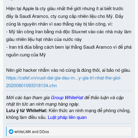
n
Hiện tại Apple là cty giàu nhất thế giới nhưng ít ai biết trước
s
:
đấy là Saudi Aramco, cty cung cấp nhiên liệu cho Mỹ. Đấy
cũng là nguyên nhân vì sao thằng này bị tấn công, vì:
- Mỹ tấn công Iran bằng mã độc Stuxnet vào các nhà máy làm
giàu nhiên liệu hạt nhân của nước này
- Iran trả đũa bằng cách bem lại thằng Saudi Aramco vì để phá
nguồn cung của Mỹ
Nên giờ hacker nhắm vào nó cũng là đúng thôi, ai bảo nó giàu.
https://cafef.vn/vuot-dai-gia-dau-m...y-gia-tri-nhat-the-gioi-
20200801093318134.chn
Mời các bạn tham gia
Group WhiteHat
để thảo luận và cập
nhật tin tức an ninh mạng hàng ngày.
Lưu ý từ WhiteHat:
Kiến thức an ninh mạng để phòng chống,
không làm điều xấu.
Luật pháp liên quan
R
whiteLMK
and
DDos
e