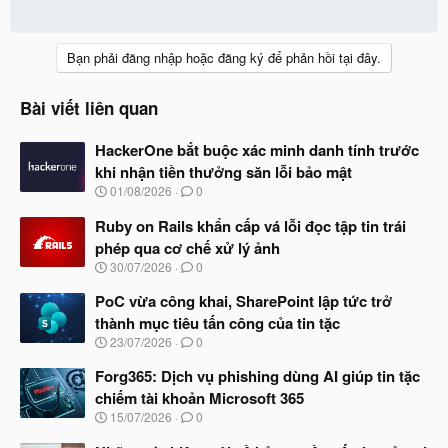
Bạn phải đăng nhập hoặc đăng ký để phản hồi tại đây.
Bài viết liên quan
HackerOne bắt buộc xác minh danh tính trước
khi nhận tiền thưởng săn lỗi bảo mật
N
01/08/2026
0
g
à
Ruby on Rails khẩn cấp vá lỗi đọc tập tin trái
y
phép qua cơ chế xử lý ảnh
b
N
30/07/2026
0
ắ
g
t
à
PoC vừa công khai, SharePoint lập tức trở
đ
y
ầ
thành mục tiêu tấn công của tin tặc
b
u
N
23/07/2026
0
ắ
g
t
à
Forg365: Dịch vụ phishing dùng AI giúp tin tặc
đ
y
ầ
chiếm tài khoản Microsoft 365
b
u
N
15/07/2026
0
ắ
g
t
à