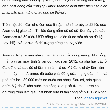
đến hoạt động của công ty. Saudi Aramco luôn thực hiện các biện
pháp bảo mật vững chắc cho hệ thống
".
Trên một diễn đàn chợ đen của tin tặc, hơn 1 terabyte dữ liệu của
Aramco bị giao bán. Tin tặc đang nắm dữ số dữ liệu này yêu cầu
Aramcos trả 50 triệu USD bằng tiền điện tử để xóa bỏ số dữ liệu
này. Hiện vẫn chưa rõ đối tượng đứng sau vụ việc.
Aramco từng là nạn nhân của các cuộc tấn công mạng. Nổi tiếng
nhất là virus máy tính Shamoon vào năm 2012, đã phá hủy các ổ
đĩa cứng và sau đó chiếu hình ảnh lá cờ Mỹ đang cháy lên màn
hình máy tính. Aramco đã buộc phải đóng cửa mạng của mình và
phá hủy hơn 30.000 máy do cuộc tấn công. Sau đó, các quan
chức Mỹ đổ lỗi cho cuộc tấn công xuất phát từ Iran, nước có
chương trình làm giàu hạt nhân vừa bị tấn công bởi virus Stuxnet.
Theo:
ehackingnews
Chỉnh sửa lần cuối bởi người điều hành:
26/07/2021