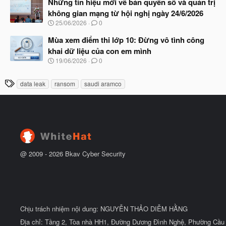
Những tín hiệu mới về bản quyền số và quản trị
đ
y
ầ
không gian mạng từ hội nghị ngày 24/6/2026
b
u
N
25/06/2026
0
ắ
g
t
à
Mùa xem điểm thi lớp 10: Đừng vô tình công
đ
y
ầ
khai dữ liệu của con em mình
b
u
N
19/06/2026
0
ắ
g
t
à
đ
T
data leak
ransom
saudi aramco
y
ầ
h
b
u
ắ
ẻ
t
đ
ầ
u
@ 2009 -
2026
Bkav Cyber Security
Chịu trách nhiệm nội dung: NGUYỄN THẢO DIỄM HẰNG
Địa chỉ: Tầng 2, Tòa nhà HH1, Đường Dương Đình Nghệ, Phường Cầu 