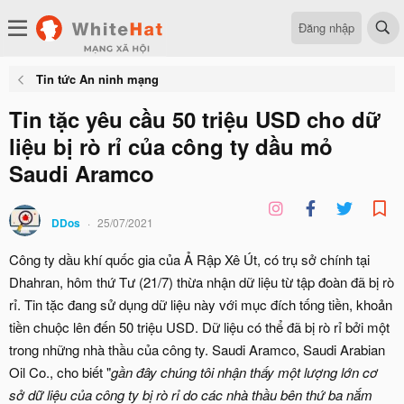
Đăng nhập
Tin tức An ninh mạng
Tin tặc yêu cầu 50 triệu USD cho dữ
liệu bị rò rỉ của công ty dầu mỏ
Saudi Aramco
DDos
25/07/2021
Công ty dầu khí quốc gia của Ả Rập Xê Út, có trụ sở chính tại
Dhahran, hôm thứ Tư (21/7) thừa nhận dữ liệu từ tập đoàn đã bị rò
rỉ. Tin tặc đang sử dụng dữ liệu này với mục đích tống tiền, khoản
tiền chuộc lên đến 50 triệu USD. Dữ liệu có thể đã bị rò rỉ bởi một
trong những nhà thầu của công ty. Saudi Aramco, Saudi Arabian
Oil Co., cho biết "
gần đây chúng tôi nhận thấy một lượng lớn cơ
sở dữ liệu của công ty bị rò rỉ do các nhà thầu bên thứ ba nắm