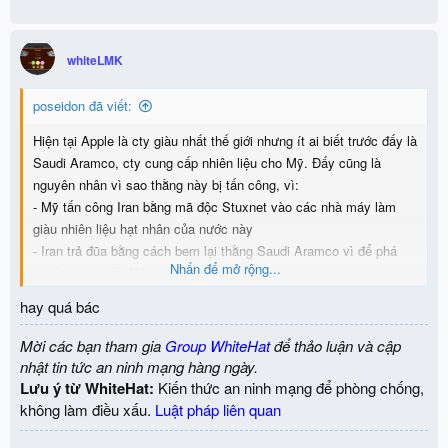
a
c
t
i
whiteLMK
o
n
poseidon đã viết:
s
:
Hiện tại Apple là cty giàu nhất thế giới nhưng ít ai biết trước đấy là
Saudi Aramco, cty cung cấp nhiên liệu cho Mỹ. Đấy cũng là
nguyên nhân vì sao thằng này bị tấn công, vì:
- Mỹ tấn công Iran bằng mã độc Stuxnet vào các nhà máy làm
giàu nhiên liệu hạt nhân của nước này
- Iran trả đũa bằng cách bem lại thằng Saudi Aramco vì để phá
Nhấn để mở rộng...
nguồn cung của Mỹ
hay quá bác
Nên giờ hacker nhắm vào nó cũng là đúng thôi, ai bảo nó giàu.
https://cafef.vn/vuot-dai-gia-dau-m...y-gia-tri-nhat-the-gioi-
Mời các bạn tham gia
Group WhiteHat
để thảo luận và cập
20200801093318134.chn
nhật tin tức an ninh mạng hàng ngày.
Lưu ý từ WhiteHat:
Kiến thức an ninh mạng để phòng chống,
không làm điều xấu.
Luật pháp liên quan