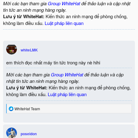
Mời các bạn tham gia
Group WhiteHat
để thảo luận và cập nhật
tin tức an ninh mạng hàng ngày.
Lưu ý từ WhiteHat:
Kiến thức an ninh mạng để phòng chống,
không làm điều xấu.
Luật pháp liên quan
whiteLMK
em thích đọc nhất máy tin tức trong này nè hihi
Mời các bạn tham gia
Group WhiteHat
để thảo luận và cập
nhật tin tức an ninh mạng hàng ngày.
Lưu ý từ WhiteHat:
Kiến thức an ninh mạng để phòng chống,
không làm điều xấu.
Luật pháp liên quan
R
WhiteHat Team
e
a
c
t
i
poseidon
o