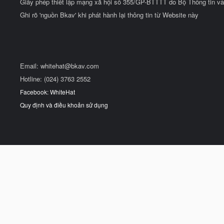
Giấy phép thiết lập mạng xã hội số 355/GP-BTTTT do Bộ Thông tin và
Ghi rõ 'nguồn Bkav' khi phát hành lại thông tin từ Website này
Email:
whitehat@bkav.com
Hotline: (024) 3763 2552
Facebook: WhiteHat
Quy định và điều khoản sử dụng