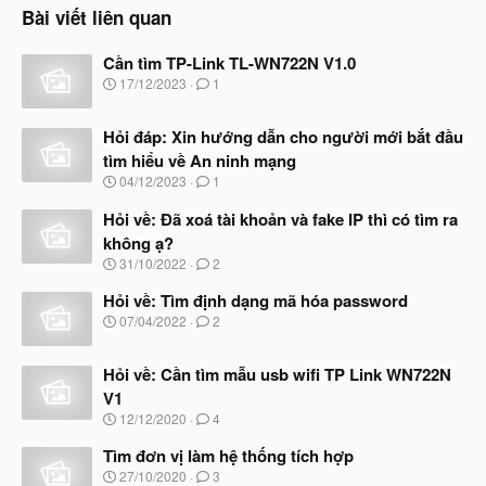
n
Bài viết liên quan
s
:
Cần tìm TP-Link TL-WN722N V1.0
N
17/12/2023
1
g
à
Hỏi đáp: Xin hướng dẫn cho người mới bắt đầu
y
b
tìm hiểu về An ninh mạng
ắ
N
04/12/2023
1
t
g
đ
à
Hỏi về: Đã xoá tài khoản và fake IP thì có tìm ra
ầ
y
u
không ạ?
b
N
31/10/2022
2
ắ
g
t
à
Hỏi về: Tìm định dạng mã hóa password
đ
y
ầ
N
07/04/2022
2
b
u
g
ắ
à
t
Hỏi về: Cần tìm mẫu usb wifi TP Link WN722N
y
đ
b
V1
ầ
ắ
N
u
12/12/2020
4
t
g
đ
à
Tìm đơn vị làm hệ thống tích hợp
ầ
y
N
u
27/10/2020
3