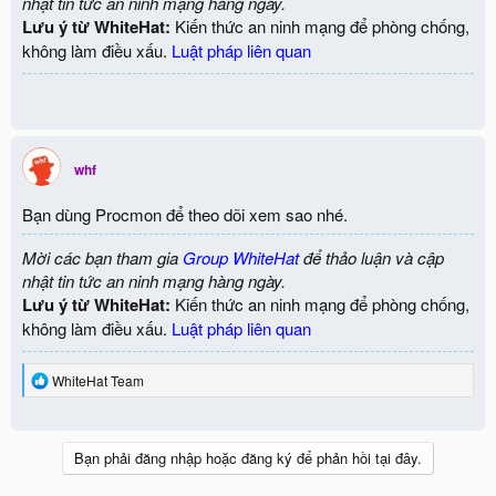
nhật tin tức an ninh mạng hàng ngày.
Lưu ý từ WhiteHat:
Kiến thức an ninh mạng để phòng chống,
không làm điều xấu.
Luật pháp liên quan
whf
Bạn dùng Procmon để theo dõi xem sao nhé.
Mời các bạn tham gia
Group WhiteHat
để thảo luận và cập
nhật tin tức an ninh mạng hàng ngày.
Lưu ý từ WhiteHat:
Kiến thức an ninh mạng để phòng chống,
không làm điều xấu.
Luật pháp liên quan
R
WhiteHat Team
e
a
c
t
Bạn phải đăng nhập hoặc đăng ký để phản hồi tại đây.
i
o