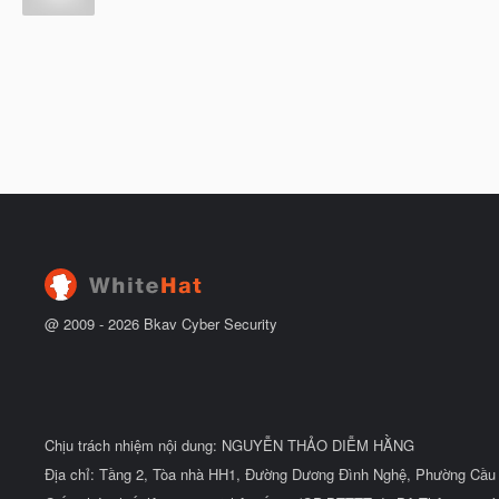
b
g
ắ
à
t
y
đ
b
ầ
ắ
u
t
đ
ầ
u
@ 2009 -
2026
Bkav Cyber Security
Chịu trách nhiệm nội dung: NGUYỄN THẢO DIỄM HẰNG
Địa chỉ: Tầng 2, Tòa nhà HH1, Đường Dương Đình Nghệ, Phường Cầu 