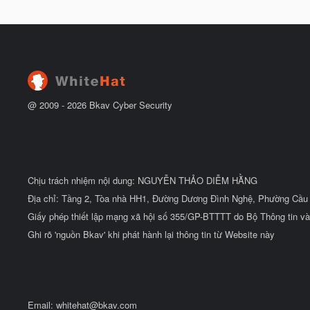
đ
g
ầ
à
u
y
b
ắ
t
đ
ầ
u
@ 2009 -
2026
Bkav Cyber Security
Chịu trách nhiệm nội dung: NGUYỄN THẢO DIỄM HẰNG
Địa chỉ: Tầng 2, Tòa nhà HH1, Đường Dương Đình Nghệ, Phường Cầu 
Giấy phép thiết lập mạng xã hội số 355/GP-BTTTT do Bộ Thông tin và
Ghi rõ 'nguồn Bkav' khi phát hành lại thông tin từ Website này
Email:
whitehat@bkav.com