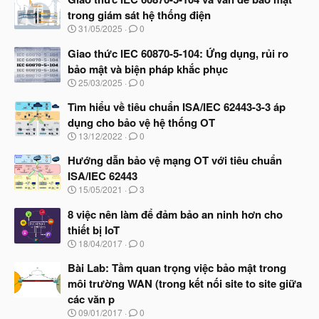
trong giám sát hệ thống điện
N
31/05/2025
0
g
à
Giao thức IEC 60870-5-104: Ứng dụng, rủi ro
y
bảo mật và biện pháp khắc phục
b
N
25/03/2025
0
ắ
g
t
à
Tìm hiểu về tiêu chuẩn ISA/IEC 62443-3-3 áp
đ
y
ầ
dụng cho bảo vệ hệ thống OT
b
u
N
13/12/2022
0
ắ
g
t
à
Hướng dẫn bảo vệ mạng OT với tiêu chuẩn
đ
y
ầ
ISA/IEC 62443
b
u
N
15/05/2021
3
ắ
g
t
à
8 việc nên làm để đảm bảo an ninh hơn cho
đ
y
ầ
thiết bị IoT
b
u
N
18/04/2017
0
ắ
g
t
à
Bài Lab: Tầm quan trọng việc bảo mật trong
đ
y
ầ
môi trường WAN (trong kết nối site to site giữa
b
u
các văn p
ắ
t
N
09/01/2017
0