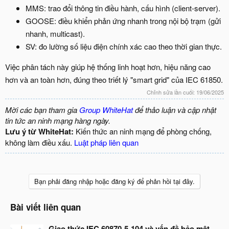
MMS: trao đổi thông tin điều hành, cấu hình (client-server).
GOOSE: điều khiển phản ứng nhanh trong nội bộ trạm (gửi
nhanh, multicast).
SV: đo lường số liệu điện chính xác cao theo thời gian thực.
Việc phân tách này giúp hệ thống linh hoạt hơn, hiệu năng cao
hơn và an toàn hơn, đúng theo triết lý "smart grid" của IEC 61850.
Chỉnh sửa lần cuối:
19/06/2025
Mời các bạn tham gia
Group WhiteHat
để thảo luận và cập nhật
tin tức an ninh mạng hàng ngày.
Lưu ý từ WhiteHat:
Kiến thức an ninh mạng để phòng chống,
không làm điều xấu.
Luật pháp liên quan
Bạn phải đăng nhập hoặc đăng ký để phản hồi tại đây.
Bài viết liên quan
Giao thức IEC 60870-5-104 và vấn đề bảo mật