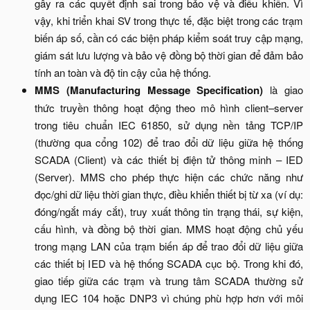
gây ra các quyết định sai trong bảo vệ và điều khiển. Vì
vậy, khi triển khai SV trong thực tế, đặc biệt trong các trạm
biến áp số, cần có các biện pháp kiểm soát truy cập mạng,
giám sát lưu lượng và bảo vệ đồng bộ thời gian để đảm bảo
tính an toàn và độ tin cậy của hệ thống.​
MMS (Manufacturing Message Specification)
là giao
thức truyền thông hoạt động theo mô hình client–server
trong tiêu chuẩn IEC 61850, sử dụng nền tảng TCP/IP
(thường qua cổng 102) để trao đổi dữ liệu giữa hệ thống
SCADA (Client) và các thiết bị điện tử thông minh – IED
(Server). MMS cho phép thực hiện các chức năng như
đọc/ghi dữ liệu thời gian thực, điều khiển thiết bị từ xa (ví dụ:
đóng/ngắt máy cắt), truy xuất thông tin trạng thái, sự kiện,
cấu hình, và đồng bộ thời gian. MMS hoạt động chủ yếu
trong mạng LAN của trạm biến áp để trao đổi dữ liệu giữa
các thiết bị IED và hệ thống SCADA cục bộ. Trong khi đó,
giao tiếp giữa các trạm và trung tâm SCADA thường sử
dụng IEC 104 hoặc DNP3 vì chúng phù hợp hơn với môi