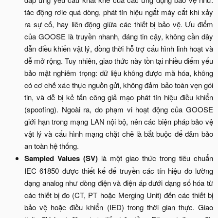
tác động rơle quá dòng, phát tín hiệu ngắt máy cắt khi xảy
ra sự cố, hay liên động giữa các thiết bị bảo vệ. Ưu điểm
của GOOSE là truyền nhanh, đáng tin cậy, không cần dây
dẫn điều khiển vật lý, đồng thời hỗ trợ cấu hình linh hoạt và
dễ mở rộng. Tuy nhiên, giao thức này tồn tại nhiều điểm yếu
bảo mật nghiêm trọng: dữ liệu không được mã hóa, không
có cơ chế xác thực nguồn gửi, không đảm bảo toàn vẹn gói
tin, và dễ bị kẻ tấn công giả mạo phát tín hiệu điều khiển
(spoofing). Ngoài ra, do phạm vi hoạt động của GOOSE
giới hạn trong mạng LAN nội bộ, nên các biện pháp bảo vệ
vật lý và cấu hình mạng chặt chẽ là bắt buộc để đảm bảo
an toàn hệ thống.​
Sampled Values (SV)
là một giao thức trong tiêu chuẩn
IEC 61850 được thiết kế để truyền các tín hiệu đo lường
dạng analog như dòng điện và điện áp dưới dạng số hóa từ
các thiết bị đo (CT, PT hoặc Merging Unit) đến các thiết bị
bảo vệ hoặc điều khiển (IED) trong thời gian thực. Giao