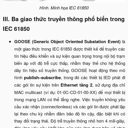
Hình. Minh họa IEC 61850
III. Ba giao thức truyền thông phổ biến trong
IEC 61850​
GOOSE (Generic Object Oriented Substation Event)
là
một giao thức trong IEC 61850 được thiết kế để truyền các
tín hiệu điều khiển và sự kiện quan trọng trong nội bộ trạm
biến áp với độ trễ cực thấp, nhằm thay thế cho hệ thống
dây tín hiệu số truyền thống. GOOSE hoạt động theo mô
hình
publish–subscribe
, trong đó các thiết bị IED phát đi
các gói tin sự kiện trên
Ethernet tầng 2
, sử dụng địa chỉ
MAC multicast (ví dụ: 01-0C-CD-01-00-XX) để mọi thiết bị
trong mạng LAN có thể lắng nghe. Việc truyền không yêu
cầu xác nhận (connectionless) và các gói tin được phát lặp
lại theo chu kỳ nhằm đảm bảo độ tin cậy, đặc biệt khi có
thay đổi trạng thái. Độ trễ truyền thông nhỏ hơn 4 mili-giây,
đáp ứng yêu cầu khắt khe của các ứng dụng bảo vệ như: