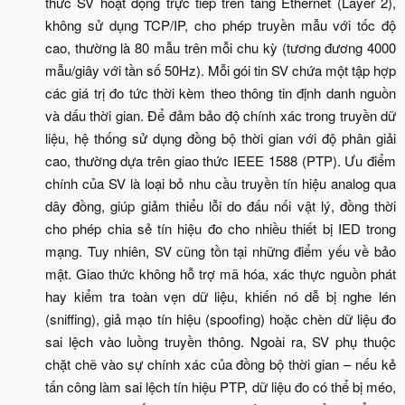
thức SV hoạt động trực tiếp trên tầng Ethernet (Layer 2),
không sử dụng TCP/IP, cho phép truyền mẫu với tốc độ
cao, thường là 80 mẫu trên mỗi chu kỳ (tương đương 4000
mẫu/giây với tần số 50Hz). Mỗi gói tin SV chứa một tập hợp
các giá trị đo tức thời kèm theo thông tin định danh nguồn
và dấu thời gian. Để đảm bảo độ chính xác trong truyền dữ
liệu, hệ thống sử dụng đồng bộ thời gian với độ phân giải
cao, thường dựa trên giao thức IEEE 1588 (PTP). Ưu điểm
chính của SV là loại bỏ nhu cầu truyền tín hiệu analog qua
dây đồng, giúp giảm thiểu lỗi do đấu nối vật lý, đồng thời
cho phép chia sẻ tín hiệu đo cho nhiều thiết bị IED trong
mạng. Tuy nhiên, SV cũng tồn tại những điểm yếu về bảo
mật. Giao thức không hỗ trợ mã hóa, xác thực nguồn phát
hay kiểm tra toàn vẹn dữ liệu, khiến nó dễ bị nghe lén
(sniffing), giả mạo tín hiệu (spoofing) hoặc chèn dữ liệu đo
sai lệch vào luồng truyền thông. Ngoài ra, SV phụ thuộc
chặt chẽ vào sự chính xác của đồng bộ thời gian – nếu kẻ
tấn công làm sai lệch tín hiệu PTP, dữ liệu đo có thể bị méo,