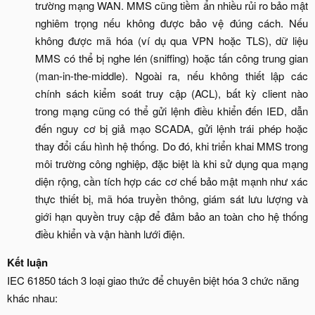
trường mạng WAN. MMS cũng tiềm ẩn nhiều rủi ro bảo mật
nghiêm trọng nếu không được bảo vệ đúng cách. Nếu
không được mã hóa (ví dụ qua VPN hoặc TLS), dữ liệu
MMS có thể bị nghe lén (sniffing) hoặc tấn công trung gian
(man-in-the-middle). Ngoài ra, nếu không thiết lập các
chính sách kiểm soát truy cập (ACL), bất kỳ client nào
trong mạng cũng có thể gửi lệnh điều khiển đến IED, dẫn
đến nguy cơ bị giả mạo SCADA, gửi lệnh trái phép hoặc
thay đổi cấu hình hệ thống. Do đó, khi triển khai MMS trong
môi trường công nghiệp, đặc biệt là khi sử dụng qua mạng
diện rộng, cần tích hợp các cơ chế bảo mật mạnh như xác
thực thiết bị, mã hóa truyền thông, giám sát lưu lượng và
giới hạn quyền truy cập để đảm bảo an toàn cho hệ thống
điều khiển và vận hành lưới điện.​
Kết luận
IEC 61850 tách 3 loại giao thức để chuyên biệt hóa 3 chức năng
khác nhau: