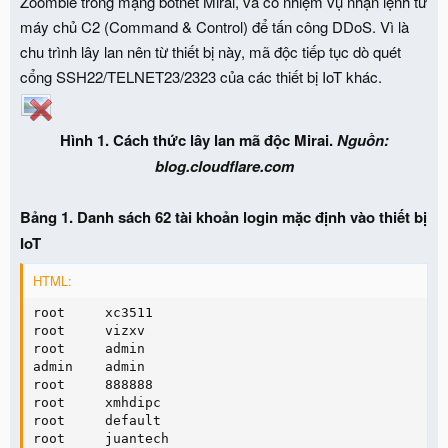
Zoombie trong mạng botnet Mirai, và có nhiệm vụ nhận lệnh từ
máy chủ C2 (Command & Control) để tấn công DDoS. Vì là
chu trình lây lan nên từ thiết bị này, mã độc tiếp tục dò quét
cổng SSH22/TELNET23/2323 của các thiết bị IoT khác.
Hình 1. Cách thức lây lan mã độc Mirai.
Nguồn:
blog.cloudflare.com
Bảng 1. Danh sách 62 tài khoản login mặc định vào thiết bị
IoT
HTML:
root     xc3511

root     vizxv

root     admin

admin    admin

root     888888

root     xmhdipc

root     default

root     juantech
