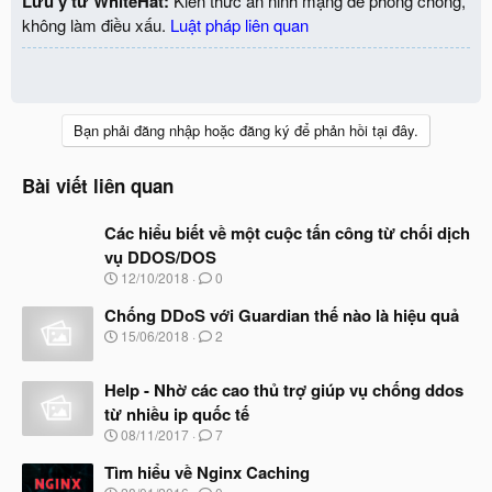
Lưu ý từ WhiteHat:
Kiến thức an ninh mạng để phòng chống,
SSH22/TELNET23/2323 của các thiết bị IoT khác.
không làm điều xấu.
Luật pháp liên quan
Hình 1. Cách thức lây lan mã độc Mirai.
Nguồn:
blog.cloudflare.com
Bạn phải đăng nhập hoặc đăng ký để phản hồi tại đây.
Bảng 1. Danh sách 62 tài khoản login mặc định vào thiết bị
IoT
Bài viết liên quan
HTML:
Các hiểu biết về một cuộc tấn công từ chối dịch
root     xc3511

vụ DDOS/DOS
root     vizxv

N
12/10/2018
0
root     admin

g
à
admin    admin

Chống DDoS với Guardian thế nào là hiệu quả
y
root     888888

N
15/06/2018
2
b
root     xmhdipc

g
ắ
à
root     default

t
Help - Nhờ các cao thủ trợ giúp vụ chống ddos
y
root     juantech

đ
b
root     123456

từ nhiều ip quốc tế
ầ
ắ
root     54321

N
u
08/11/2017
7
t
support  support

g
đ
à
root     (none)

Tìm hiểu về Nginx Caching
ầ
y
admin    password

N