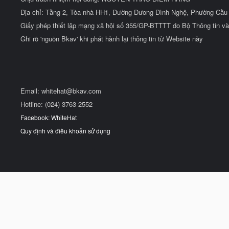
root     Zte521

Địa chỉ: Tầng 2, Tòa nhà HH1, Đường Dương Đình Nghệ, Phường Cầu 
root     hi3518

Giấy phép thiết lập mạng xã hội số 355/GP-BTTTT do Bộ Thông tin và
root     jvbzd

root     anko

Ghi rõ 'nguồn Bkav' khi phát hành lại thông tin từ Website này
root     zlxx.

root     7ujMko0vizxv

root     7ujMko0admin

root     system

root     ikwb

Email:
whitehat@bkav.com
root     dreambox

root     user

Hotline: (024) 3763 2552
root     realtek

Facebook: WhiteHat
root     00000000

admin    1111111

Quy định và điều khoản sử dụng
admin    1234

admin    12345

admin    54321

admin    123456

admin    7ujMko0admin

admin    1234

admin    pass

admin    meinsm

tech     tech

mother   f**er [censored]