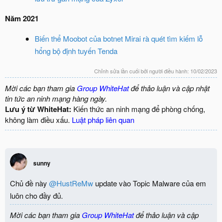
Năm 2021
Biến thể Moobot của botnet Mirai rà quét tìm kiếm lỗ
hổng bộ định tuyến Tenda
Chỉnh sửa lần cuối bởi người điều hành:
10/02/2023
Mời các bạn tham gia
Group WhiteHat
để thảo luận và cập nhật
tin tức an ninh mạng hàng ngày.
Lưu ý từ WhiteHat:
Kiến thức an ninh mạng để phòng chống,
không làm điều xấu.
Luật pháp liên quan
sunny
Chủ đề này
@HustReMw
update vào Topic Malware của em
luôn cho đầy đủ.
Mời các bạn tham gia
Group WhiteHat
để thảo luận và cập