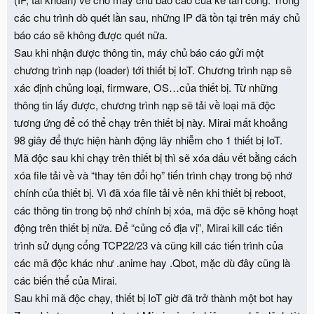
các chu trình dò quét lần sau, những IP đã tồn tại trên máy chủ
báo cáo sẽ không được quét nữa.
Sau khi nhận được thông tin, máy chủ báo cáo gửi một
chương trình nạp (loader) tới thiết bị IoT. Chương trình nạp sẽ
xác định chủng loại, firmware, OS…của thiết bị. Từ những
thông tin lấy được, chương trình nạp sẽ tải về loại mã độc
tương ứng để có thể chạy trên thiết bị này. Mirai mất khoảng
98 giây để thực hiện hành động lây nhiễm cho 1 thiết bị IoT.
Mã độc sau khi chạy trên thiết bị thì sẽ xóa dấu vết bằng cách
xóa file tải về và “thay tên đổi họ” tiến trình chạy trong bộ nhớ
chính của thiết bị. Vì đã xóa file tải về nên khi thiết bị reboot,
các thông tin trong bộ nhớ chính bị xóa, mã độc sẽ không hoạt
động trên thiết bị nữa. Để “củng cố địa vị”, Mirai kill các tiến
trình sử dụng cổng TCP22/23 và cũng kill các tiến trình của
các mã độc khác như .anime hay .Qbot, mặc dù đây cũng là
các biến thể của Mirai.
Sau khi mã độc chạy, thiết bị IoT giờ đã trở thành một bot hay