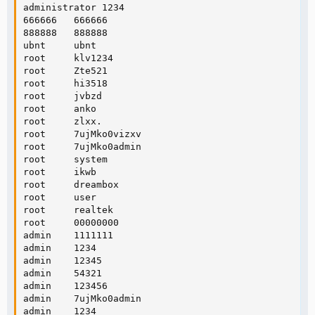
administrator 1234

666666   666666

888888   888888

ubnt     ubnt

root     klv1234

root     Zte521

root     hi3518

root     jvbzd

root     anko

root     zlxx.

root     7ujMko0vizxv

root     7ujMko0admin

root     system

root     ikwb

root     dreambox

root     user

root     realtek

root     00000000

admin    1111111

admin    1234

admin    12345

admin    54321

admin    123456

admin    7ujMko0admin

admin    1234
