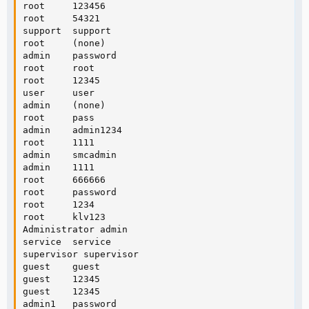
root     123456

root     54321

support  support

root     (none)

admin    password

root     root

root     12345

user     user

admin    (none)

root     pass

admin    admin1234

root     1111

admin    smcadmin

admin    1111

root     666666

root     password

root     1234

root     klv123

Administrator admin

service  service

supervisor supervisor

guest    guest

guest    12345

guest    12345

admin1   password
