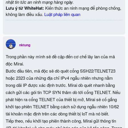
nhật tin tức an ninh mạng hàng ngày.
Lưu ý từ WhiteHat:
Kiến thức an ninh mạng để phòng chống,
không làm điều xấu.
Luật pháp liên quan
nktung
Trong phần này mình sẽ đề cập đến cơ chế lây lan của mã
độc Mirai.
Bước đầu tiên, mã độc sẽ dò quét cổng SSH22/TELNET23
hoặc 2323 của những địa chỉ IPv4 ngẫu nhiên nhưng nằm
trong dải IP được xác định trước. Mirai dò quét nhanh bằng
cách gửi các gói tin TCP SYN thăm dò tới cổng TELNET. Nếu
phát hiện ra cổng TELNET của thiết bị mở, Mirai sẽ cố gắng
khởi tạo phiên TELNET bằng cách sử dụng ngẫu nhiên 10/62
tài khoản mặc định trên các dòng thiết bị IoT mà nó biết.
Tiếp theo, nếu khởi tạo phiên thành công, Mirai gửi thông tin
(IP, tài khoản) về cho máy chủ báo cáo của kẻ tấn công. Trong