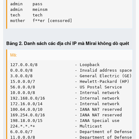
admin    pass

admin    meinsm

tech     tech

mother   f**er [censored]
Bảng 2. Danh sách các địa chỉ IP mà Mirai không dò quét
Mã:
127.0.0.0/8               - Loopback

0.0.0.0/8                 - Invalid address space

3.0.0.0/8                 - General Electric (GE)

15.0.0.0/7                - Hewlett-Packard (HP)

56.0.0.0/8                - US Postal Service

10.0.0.0/8                - Internal network

192.168.0.0/16            - Internal network

172.16.0.0/14             - Internal network

100.64.0.0/10             - IANA NAT reserved

169.254.0.0/16            - IANA NAT reserved

198.18.0.0/15             - IANA Special use

224.*.*.*+                - Multicast

6.0.0.0/7                 - Department of Defense

11.0.0.0/8                - Department of Defense
