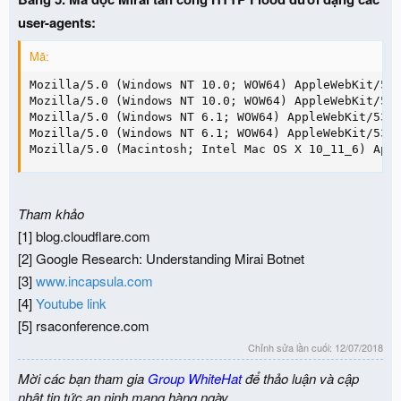
user-agents:
Mã:
Mozilla/5.0 (Windows NT 10.0; WOW64) AppleWebKit/537
Mozilla/5.0 (Windows NT 10.0; WOW64) AppleWebKit/537
Mozilla/5.0 (Windows NT 6.1; WOW64) AppleWebKit/537.
Mozilla/5.0 (Windows NT 6.1; WOW64) AppleWebKit/537.
Mozilla/5.0 (Macintosh; Intel Mac OS X 10_11_6) App
Tham khảo
[1] blog.cloudflare.com
[2] Google Research: Understanding Mirai Botnet
[3]
www.incapsula.com
[4]
Youtube link
[5] rsaconference.com
Chỉnh sửa lần cuối:
12/07/2018
Mời các bạn tham gia
Group WhiteHat
để thảo luận và cập
nhật tin tức an ninh mạng hàng ngày.