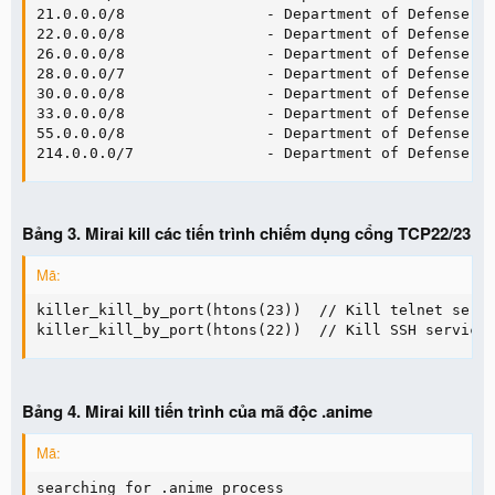
21.0.0.0/8                - Department of Defense

22.0.0.0/8                - Department of Defense

26.0.0.0/8                - Department of Defense

28.0.0.0/7                - Department of Defense

30.0.0.0/8                - Department of Defense

33.0.0.0/8                - Department of Defense

55.0.0.0/8                - Department of Defense

214.0.0.0/7               - Department of Defense
Bảng 3. Mirai kill các tiến trình chiếm dụng cổng TCP22/23
Mã:
killer_kill_by_port(htons(23))  // Kill telnet servi
killer_kill_by_port(htons(22))  // Kill SSH service
Bảng 4. Mirai kill tiến trình của mã độc .anime
Mã:
searching for .anime process
