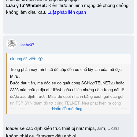
Lưu ý từ WhiteHat:
Kiến thức an ninh mạng để phòng chống,
không làm điều xấu.
Luật pháp liên quan
lochv37
nktung đã viết:
Trong phần này mình sẽ đề cập đến cơ chế lây lan của mã độc
Mirai.
Bước đầu tiên, mã độc sẽ dò quét cổng SSH22/TELNET23 hoặc
2323 của những địa chỉ IPv4 ngẫu nhiên nhưng nằm trong dải IP
được xác định trước. Mirai dò quét nhanh bằng cách gửi các gói
tin TCP SYN thăm dò tới cổng TELNET. Nếu phát hiện ra cổng
Nhấn để mở rộng...
TELNET của thiết bị mở, Mirai sẽ cố gắng khởi tạo phiên TELNET
bằng cách sử dụng ngẫu nhiên 10/62 tài khoản mặc định trên các
dòng thiết bị IoT mà nó biết.
loader sẽ xác định kiến trúc thiết bị như mips, arm,... chứ
Tiếp theo, nếu khởi tạo phiên thành công, Mirai gửi thông tin (IP,
không phải os, firmware đâu anh ơi
tài khoản) về cho máy chủ báo cáo của kẻ tấn công. Trong các