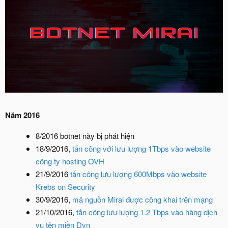
Năm 2016
8/2016 botnet này bị phát hiện
18/9/2016,
tấn công với lưu lượng 1Tbps vào website
công ty hosting OVH
21/9/2016
tấn công lưu lượng 600Mbps vào website
Krebs on Security
30/9/2016,
mã nguồn Mirai được công khai trên mạng
21/10/2016,
tấn công lưu lượng 1.2 Tbps vào hãng dịch
vụ tên miền Dyn