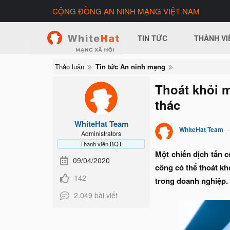
CỘNG ĐỒNG AN NINH MẠNG VIỆT NAM
TIN TỨC
THÀNH VI
Thảo luận
Tin tức An ninh mạng
Thoát khỏi 
thác
WhiteHat Team
WhiteHat Team
Administrators
Thành viên BQT
Một chiến dịch tấn 
09/04/2020
công có thể thoát k
142
trong doanh nghiệp.
2.049 bài viết