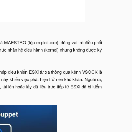
là MAESTRO (tệp exploit.exe), đóng vai trò điều phối
ở mức nhân hệ điều hành (kernel) nhưng không được ký
phép điều khiển ESXi từ xa thông qua kênh VSOCK là
 này khiến việc phát hiện trở nên khó khăn. Ngoài ra,
i lên hoặc lấy dữ liệu trực tiếp từ ESXi đã bị kiểm