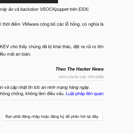
ng máy ảo và backdoor VSOCKpuppet trên ESXi.
i thời điểm VMware công bố các lỗ hổng, có nghĩa là
V cho thấy chúng đã bị khai thác, đặt ra rủi ro lớn
đều mất an toàn.
Theo The Hacker News
Chỉnh sửa lần cuối:
13/01/2026
ận và cập nhật tin tức an ninh mạng hàng ngày.
phòng chống, không làm điều xấu.
Luật pháp liên quan
Bạn phải đăng nhập hoặc đăng ký để phản hồi tại đây.