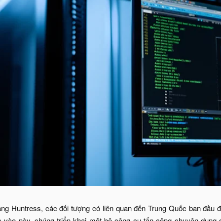
ng Huntress, các đối tượng có liên quan đến Trung Quốc ban đầu đ
 vào này, chúng triển khai một bộ công cụ tấn công chuyên dụng đ