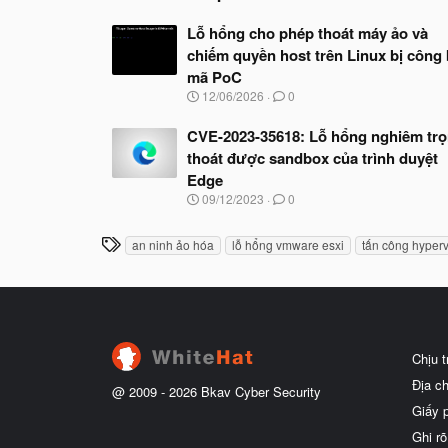
Lỗ hổng cho phép thoát máy ảo và
chiếm quyền host trên Linux bị công
mã PoC
N
12/06/2026
0
g
à
CVE-2023-35618: Lỗ hổng nghiêm tr
y
thoát được sandbox của trình duyệt
b
ắ
Edge
t
N
09/12/2023
0
đ
g
ầ
à
u
T
an ninh ảo hóa
lỗ hổng vmware esxi
tấn công hyperv
y
h
b
ắ
ẻ
t
đ
ầ
u
Chịu 
Địa c
@ 2009 -
2026
Bkav Cyber Security
Giấy 
Ghi rõ