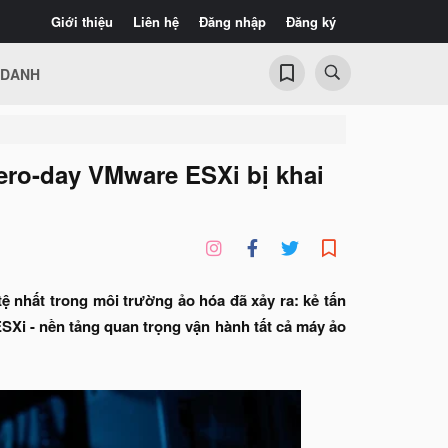
Giới thiệu
Liên hệ
Đăng nhập
Đăng ký
 DANH
ero-day VMware ESXi bị khai
ệ nhất trong môi trường ảo hóa đã xảy ra: kẻ tấn
SXi - nền tảng quan trọng vận hành tất cả máy ảo