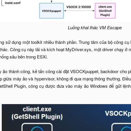
Luồng khai thác VM Escape
ông sử dụng một toolkit nhiều thành phần. Trung tâm của bộ công cụ 
i thác. Công cụ này tải và kích hoạt MyDriver.sys, một driver chạy 
 hổng sâu bên trong ESXi.
áy ảo thành công, kẻ tấn công cài đặt VSOCKpuppet, backdoor cho 
iếp giữa máy ảo và hypervisor, không đi qua mạng thông thường. Điều
Shell Plugin, công cụ được đưa vào máy ảo Windows để gửi lệnh, tả