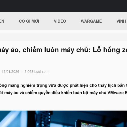
ÊN
CÓ GÌ MỚI
VIDEO
WARGAME
VINH
máy ảo, chiếm luôn máy chủ: Lỗ hổng z
13/01/2026
3.063 Lượt xem
công mạng nghiêm trọng vừa được phát hiện cho thấy kịch bản t
hỏi máy ảo và chiếm quyền điều khiển toàn bộ máy chủ VMware E