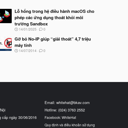
Lỗ hổng trong hệ điều hành macOS cho
phép các ứng dụng thoát khỏi môi
trường Sandbox
N
14/01/2025
0
g
à
Gỡ bỏ No-IP giúp “giải thoát” 4,7 triệu
y
máy tính
b
N
14/07/2014
0
ắ
g
t
à
đ
y
ầ
b
u
ắ
t
đ
ầ
u
Email:
whitehat@bkav.com
Nội
Hotline: (024) 3763 2552
g cấp ngày 30/06/2016
Facebook: WhiteHat
Quy định và điều khoản sử dụng