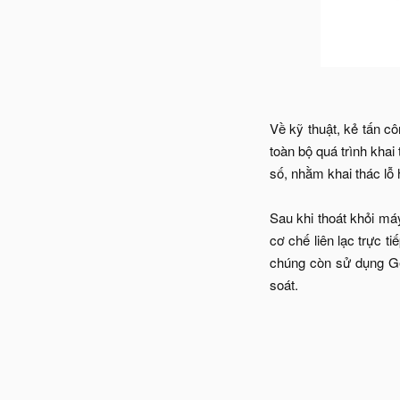
Về kỹ thuật, kẻ tấn c
toàn bộ quá trình kha
số, nhằm khai thác lỗ
Sau khi thoát khỏi m
cơ chế liên lạc trực t
chúng còn sử dụng Get
soát.