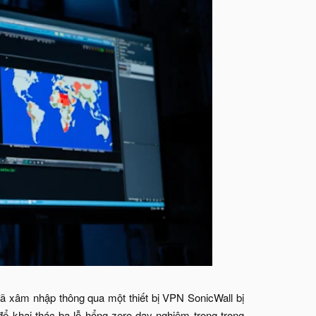
ã xâm nhập thông qua một thiết bị VPN SonicWall bị
ể khai thác ba lỗ hổng zero-day nghiêm trọng trong