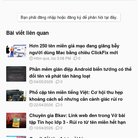
Bạn phải đăng nhập hoặc đăng ký để phản hồi tại đây.
Bài viết liên quan
Hơn 250 tên miền giả mạo đang giăng bẫy
người dùng Mac bằng chiêu ClickFix mới
N
Hôm qua, lúc 3:08 PM
0
g
à
Phần mềm gián điệp Android biến tướng có thể
y
đổi tên và phát tán hàng loạt
b
N
04/05/2026
0
ắ
g
t
à
Phổ cập tên miền tiếng Việt: Cơ hội thu hẹp
đ
y
ầ
khoảng cách số nhưng cần cảnh giác rủi ro
b
u
N
22/04/2026
0
ắ
g
t
à
Chuyên gia Bkav: Link web đen trong Vở bài
đ
y
ầ
tập Tin học lớp 3 - Rủi ro từ tên miền hết hạn
b
u
N
10/04/2026
0
ắ
g
t
à