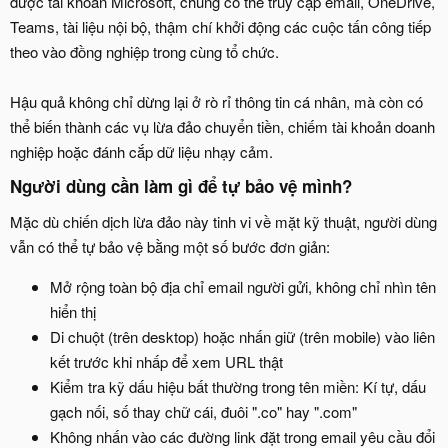
được tài khoản Microsoft, chúng có thể truy cập email, OneDrive,
Teams, tài liệu nội bộ, thậm chí khởi động các cuộc tấn công tiếp
theo vào đồng nghiệp trong cùng tổ chức.
Hậu quả không chỉ dừng lại ở rò rỉ thông tin cá nhân, mà còn có
thể biến thành các vụ lừa đảo chuyển tiền, chiếm tài khoản doanh
nghiệp hoặc đánh cắp dữ liệu nhạy cảm.
Người dùng cần làm gì để tự bảo vệ mình?
Mặc dù chiến dịch lừa đảo này tinh vi về mặt kỹ thuật, người dùng
vẫn có thể tự bảo vệ bằng một số bước đơn giản:
Mở rộng toàn bộ địa chỉ email người gửi, không chỉ nhìn tên
hiển thị
Di chuột (trên desktop) hoặc nhấn giữ (trên mobile) vào liên
kết trước khi nhấp để xem URL thật
Kiểm tra kỹ dấu hiệu bất thường trong tên miền: Kí tự, dấu
gạch nối, số thay chữ cái, đuôi ".co" hay ".com"
Không nhấn vào các đường link đặt trong email yêu cầu đổi