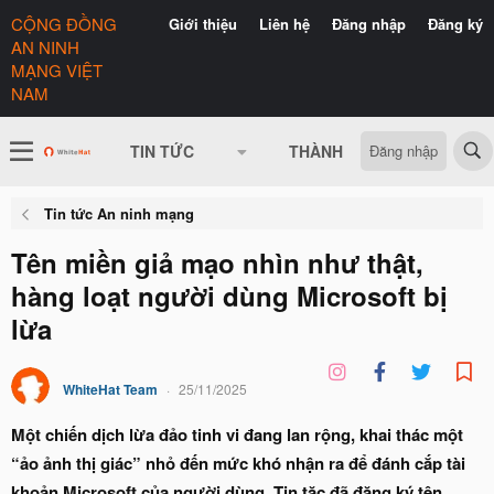
CỘNG ĐỒNG
Giới thiệu
Liên hệ
Đăng nhập
Đăng ký
AN NINH
MẠNG VIỆT
NAM
Đăng nhập
TIN TỨC
THÀNH VIÊN
CÓ GÌ 
Tin tức An ninh mạng
Tên miền giả mạo nhìn như thật,
hàng loạt người dùng Microsoft bị
lừa
WhiteHat Team
25/11/2025
Một chiến dịch lừa đảo tinh vi đang lan rộng, khai thác một
“ảo ảnh thị giác” nhỏ đến mức khó nhận ra để đánh cắp tài
khoản Microsoft của người dùng. Tin tặc đã đăng ký tên