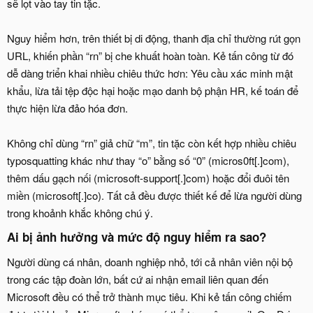
sẽ lọt vào tay tin tặc.
Nguy hiểm hơn, trên thiết bị di động, thanh địa chỉ thường rút gọn
URL, khiến phần “rn” bị che khuất hoàn toàn. Kẻ tấn công từ đó
dễ dàng triển khai nhiều chiêu thức hơn: Yêu cầu xác minh mật
khẩu, lừa tải tệp độc hại hoặc mạo danh bộ phận HR, kế toán để
thực hiện lừa đảo hóa đơn.
Không chỉ dùng “rn” giả chữ “m”, tin tặc còn kết hợp nhiều chiêu
typosquatting khác như thay “o” bằng số “0” (micros0ft[.]com),
thêm dấu gạch nối (microsoft-support[.]com) hoặc đổi đuôi tên
miền (microsoft[.]co). Tất cả đều được thiết kế để lừa người dùng
trong khoảnh khắc không chú ý.
Ai bị ảnh hưởng và mức độ nguy hiểm ra sao?
Người dùng cá nhân, doanh nghiệp nhỏ, tới cả nhân viên nội bộ
trong các tập đoàn lớn, bất cứ ai nhận email liên quan đến
Microsoft đều có thể trở thành mục tiêu. Khi kẻ tấn công chiếm