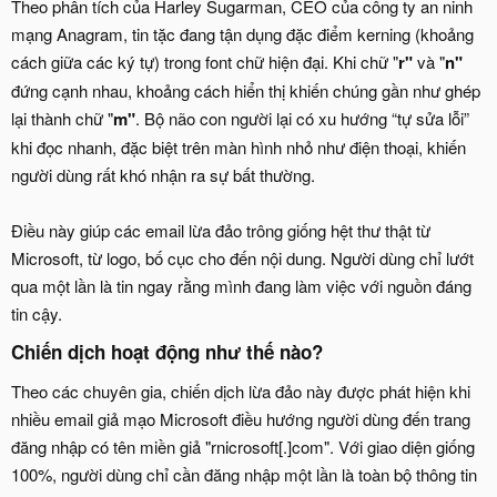
Theo phân tích của Harley Sugarman, CEO của công ty an ninh
mạng Anagram, tin tặc đang tận dụng đặc điểm kerning (khoảng
cách giữa các ký tự) trong font chữ hiện đại. Khi chữ "
r"
và "
n"
đứng cạnh nhau, khoảng cách hiển thị khiến chúng gần như ghép
lại thành chữ "
m"
. Bộ não con người lại có xu hướng “tự sửa lỗi”
khi đọc nhanh, đặc biệt trên màn hình nhỏ như điện thoại, khiến
người dùng rất khó nhận ra sự bất thường.
Điều này giúp các email lừa đảo trông giống hệt thư thật từ
Microsoft, từ logo, bố cục cho đến nội dung. Người dùng chỉ lướt
qua một lần là tin ngay rằng mình đang làm việc với nguồn đáng
tin cậy.
Chiến dịch hoạt động như thế nào?
Theo các chuyên gia, chiến dịch lừa đảo này được phát hiện khi
nhiều email giả mạo Microsoft điều hướng người dùng đến trang
đăng nhập có tên miền giả "rnicrosoft[.]com". Với giao diện giống
100%, người dùng chỉ cần đăng nhập một lần là toàn bộ thông tin