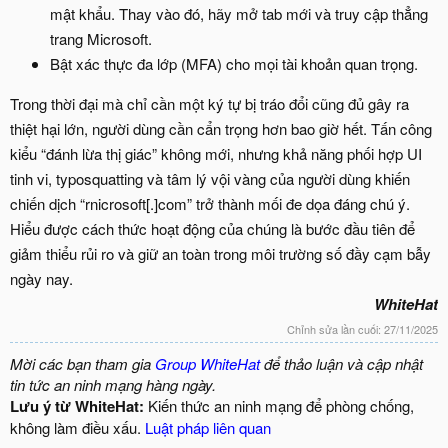
mật khẩu. Thay vào đó, hãy mở tab mới và truy cập thẳng
trang Microsoft.
Bật xác thực đa lớp (MFA) cho mọi tài khoản quan trọng.
Trong thời đại mà chỉ cần một ký tự bị tráo đổi cũng đủ gây ra
thiệt hại lớn, người dùng cần cẩn trọng hơn bao giờ hết. Tấn công
kiểu “đánh lừa thị giác” không mới, nhưng khả năng phối hợp UI
tinh vi, typosquatting và tâm lý vội vàng của người dùng khiến
chiến dịch “rnicrosoft[.]com” trở thành mối đe dọa đáng chú ý.
Hiểu được cách thức hoạt động của chúng là bước đầu tiên để
giảm thiểu rủi ro và giữ an toàn trong môi trường số đầy cạm bẫy
ngày nay.
WhiteHat
Chỉnh sửa lần cuối:
27/11/2025
Mời các bạn tham gia
Group WhiteHat
để thảo luận và cập nhật
tin tức an ninh mạng hàng ngày.
Lưu ý từ WhiteHat:
Kiến thức an ninh mạng để phòng chống,
không làm điều xấu.
Luật pháp liên quan