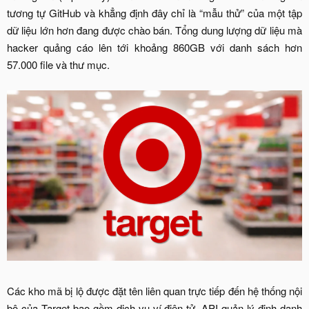
tương tự GitHub và khẳng định đây chỉ là “mẫu thử” của một tập
dữ liệu lớn hơn đang được chào bán. Tổng dung lượng dữ liệu mà
hacker quảng cáo lên tới khoảng 860GB với danh sách hơn
57.000 file và thư mục.
Các kho mã bị lộ được đặt tên liên quan trực tiếp đến hệ thống nội
bộ của Target bao gồm dịch vụ ví điện tử, API quản lý định danh