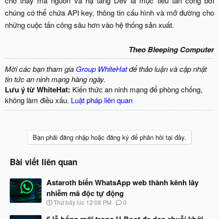
cho thấy mã nguồn và hạ tầng Dev là mục tiêu tấn công bởi
chúng có thể chứa API key, thông tin cấu hình và mở đường cho
những cuộc tấn công sâu hơn vào hệ thống sản xuất.
Theo Bleeping Computer
Mời các bạn tham gia
Group WhiteHat
để thảo luận và cập nhật
tin tức an ninh mạng hàng ngày.
Lưu ý từ WhiteHat:
Kiến thức an ninh mạng để phòng chống,
không làm điều xấu.
Luật pháp liên quan
Bạn phải đăng nhập hoặc đăng ký để phản hồi tại đây.
Bài viết liên quan
Astaroth biến WhatsApp web thành kênh lây
nhiễm mã độc tự động
N
Thứ bảy lúc 12:08 PM
0
g
à