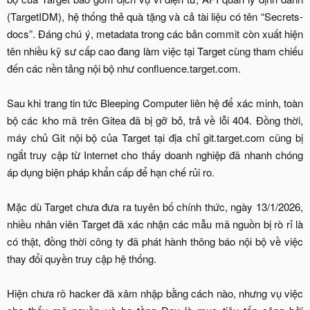
(TargetIDM), hệ thống thẻ quà tặng và cả tài liệu có tên “Secrets-
docs”. Đáng chú ý, metadata trong các bản commit còn xuất hiện
tên nhiều kỹ sư cấp cao đang làm việc tại Target cùng tham chiếu
đến các nền tảng nội bộ như confluence.target.com.
Sau khi trang tin tức Bleeping Computer liên hệ để xác minh, toàn
bộ các kho mã trên Gitea đã bị gỡ bỏ, trả về lỗi 404. Đồng thời,
máy chủ Git nội bộ của Target tại địa chỉ git.target.com cũng bị
ngắt truy cập từ Internet cho thấy doanh nghiệp đã nhanh chóng
áp dụng biện pháp khẩn cấp để hạn chế rủi ro.
Mặc dù Target chưa đưa ra tuyên bố chính thức, ngày 13/1/2026,
nhiều nhân viên Target đã xác nhận các mẫu mã nguồn bị rò rỉ là
có thật, đồng thời công ty đã phát hành thông báo nội bộ về việc
thay đổi quyền truy cập hệ thống.
Hiện chưa rõ hacker đã xâm nhập bằng cách nào, nhưng vụ việc