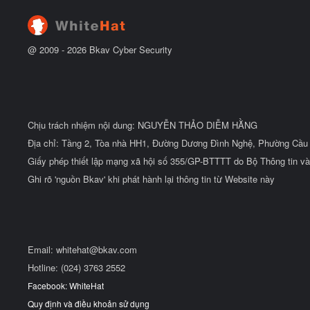
u
@ 2009 -
2026
Bkav Cyber Security
Chịu trách nhiệm nội dung: NGUYỄN THẢO DIỄM HẰNG
Địa chỉ: Tầng 2, Tòa nhà HH1, Đường Dương Đình Nghệ, Phường Cầu 
Giấy phép thiết lập mạng xã hội số 355/GP-BTTTT do Bộ Thông tin và
Ghi rõ 'nguồn Bkav' khi phát hành lại thông tin từ Website này
Email:
whitehat@bkav.com
Hotline: (024) 3763 2552
Facebook: WhiteHat
Quy định và điều khoản sử dụng