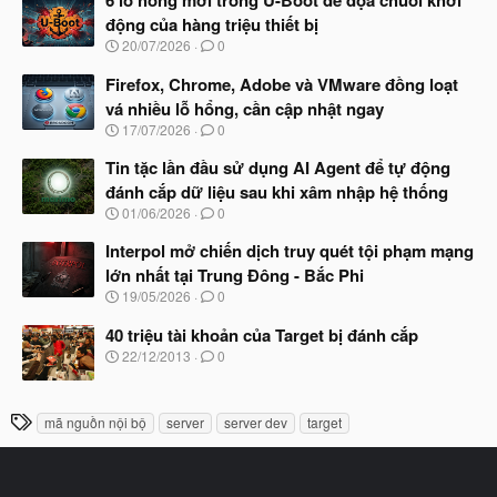
6 lỗ hổng mới trong U-Boot đe dọa chuỗi khởi
y
động của hàng triệu thiết bị
b
N
20/07/2026
0
ắ
g
t
à
Firefox, Chrome, Adobe và VMware đồng loạt
đ
y
ầ
vá nhiều lỗ hổng, cần cập nhật ngay
b
u
N
17/07/2026
0
ắ
g
t
à
Tin tặc lần đầu sử dụng AI Agent để tự động
đ
y
ầ
đánh cắp dữ liệu sau khi xâm nhập hệ thống
b
u
N
01/06/2026
0
ắ
g
t
à
Interpol mở chiến dịch truy quét tội phạm mạng
đ
y
ầ
lớn nhất tại Trung Đông - Bắc Phi
b
u
N
19/05/2026
0
ắ
g
t
à
40 triệu tài khoản của Target bị đánh cắp
đ
y
ầ
N
22/12/2013
0
b
u
g
ắ
à
t
y
T
đ
mã nguồn nội bộ
server
server dev
target
b
ầ
h
ắ
u
t
ẻ
đ
ầ