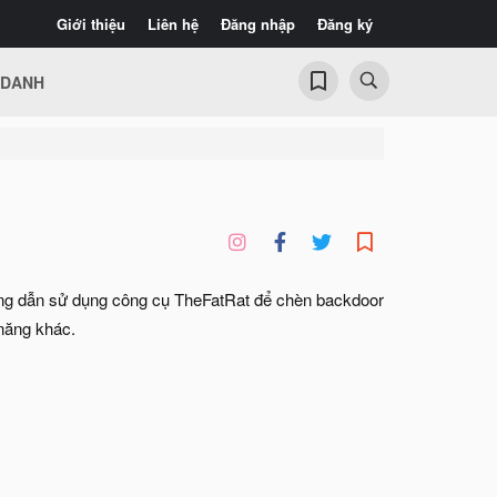
Giới thiệu
Liên hệ
Đăng nhập
Đăng ký
 DANH
ướng dẫn sử dụng công cụ TheFatRat để chèn backdoor
năng khác.