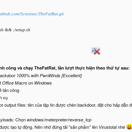
/github.com/Screetsec/TheFatRat.git
sh && ./setup.sh
hành công và chạy TheFatRat, lần lượt thực hiện theo thứ tự sau:
Backdoor 1000% with PwnWinds [Excellent]
ft Office Macro on Windows
 tấn công
h vụ
r output files: tên của tập tin được chèn backdoor, đặt cho hấp dẫn đ
Payloads: Chọn
windows/meterpreter/reverse_tcp
ược tạo tự động. Nên nhớ đừng tải "sản phẩm" lên Virustotal nhé