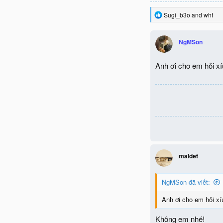
R
Sugi_b3o
and
whf
e
a
c
NgMSon
t
i
o
Anh ơi cho em hỏi xí
n
s
:
maldet
NgMSon đã viết:
Anh ơi cho em hỏi xí
Không em nhé!