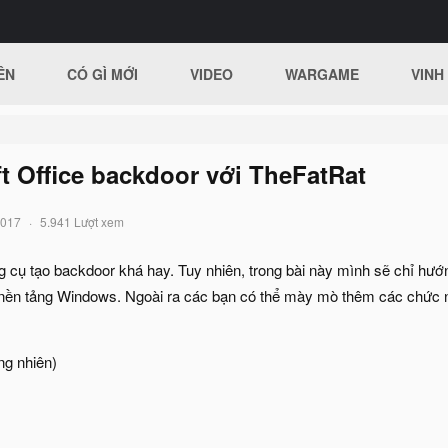
ÊN
CÓ GÌ MỚI
VIDEO
WARGAME
VINH
t Office backdoor với TheFatRat
2017
5.941 Lượt xem
g cụ tạo backdoor khá hay. Tuy nhiên, trong bài này mình sẽ chỉ h
ên nền tảng Windows. Ngoài ra các bạn có thể mày mò thêm các chức 
ng nhiên)