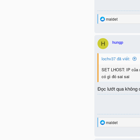
R
maldet
e
a
c
t
hungp
H
i
o
n
lochv37 đã viết:
s
:
SET LHOST: IP của 
có gì đó sai sai
Đọc lướt qua không đ
R
maldet
e
a
c