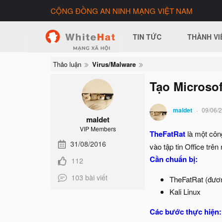
CỘNG ĐỒNG AN NINH MẠNG VIỆT NAM
TIN TỨC
THÀNH VI
Thảo luận
Virus/Malware
Tạo Microsof
maldet
09/06/
maldet
VIP Members
TheFatRat
là một côn
31/08/2016
vào tập tin Office tr
Cần chuẩn bị:
112
103 bài viết
TheFatRat (đươ
Kali Linux
Các bước thực hiện: