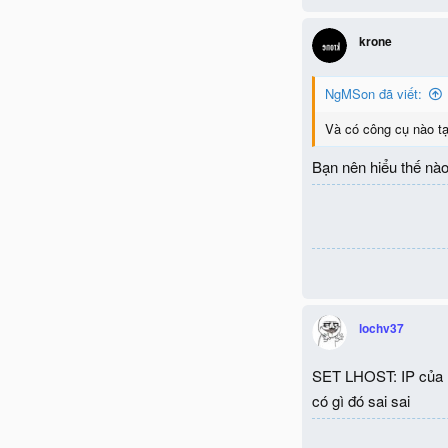
krone
NgMSon đã viết:
Và có công cụ nào tạ
Bạn nên hiểu thế nào 
lochv37
SET LHOST: IP của 
có gì đó sai sai