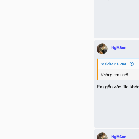
NgMSon
maldet đã viết:
Không em nhé!
Em gắn vào file khá
NgMSon