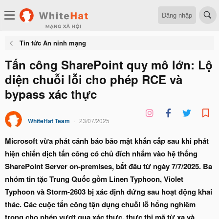
Đăng nhập
Tin tức An ninh mạng
Tấn công SharePoint quy mô lớn: Lộ
diện chuỗi lỗi cho phép RCE và
bypass xác thực
WhiteHat Team
23/07/2025
Microsoft vừa phát cảnh báo bảo mật khẩn cấp sau khi phát
hiện chiến dịch tấn công có chủ đích nhắm vào hệ thống
SharePoint Server on-premises, bắt đầu từ ngày 7/7/2025. Ba
nhóm tin tặc Trung Quốc gồm Linen Typhoon, Violet
Typhoon và Storm-2603 bị xác định đứng sau hoạt động khai
thác. Các cuộc tấn công tận dụng chuỗi lỗ hổng nghiêm
trọng cho phép vượt qua xác thực, thực thi mã từ xa và