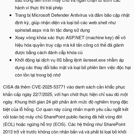
hành vi thực thi trái phép
Trang bị Microsoft Defender Antivirus và đảm bảo cập nhật
định kỳ, giúp nhận diện và loại bỏ các web shell như
spinstall.aspx mà tin tặc đang sử dụng
Xoay vòng khóa xác thực ASP.NET (machine key) để vô
hiệu hóa quyền truy cập mà kẻ tấn công có thể đã giành
được bằng cách đánh cắp khóa cũ
Khởi động lại dịch vụ IIS bằng lệnh iisreset.exe nhằm áp
dụng các thay đổi bảo mật và loại bỏ phiên làm việc độc hại
còn tồn tại trong bộ nhớ
CISA đã thêm CVE-2025-53771 vào danh sách cần khắc phục
khẩn cấp ngày 22/7/2025, với hạn chót thực hiện chỉ sau đó một
ngày. Khung thời gian 24 giờ phản ánh mức độ nghiêm trọng đặc
biệt của lỗ hổng. Cơ quan này cũng nhấn mạnh yêu cầu ngắt kết
nối toàn bộ máy chủ SharePoint public-facing đã hết vòng đời
(EOL) hoặc ngừng hỗ trợ (EOS). Các hệ thống như SharePoint
2013 trở về trước không còn nhận bản vá và phải bị loại bỏ khỏi