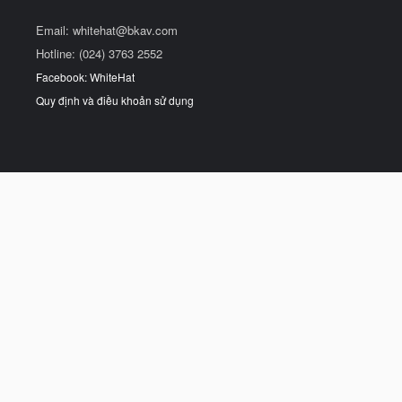
Email:
whitehat@bkav.com
Hotline: (024) 3763 2552
Facebook: WhiteHat
Quy định và điều khoản sử dụng