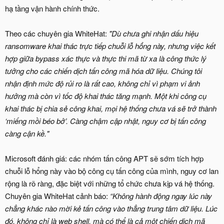
hạ tầng vận hành chính thức.
Theo các chuyên gia WhiteHat:
"Dù chưa ghi nhận dấu hiệu
ransomware khai thác trực tiếp chuỗi lỗ hổng này, nhưng việc kết
hợp giữa bypass xác thực và thực thi mã từ xa là công thức lý
tưởng cho các chiến dịch tấn công mã hóa dữ liệu. Chúng tôi
nhận định mức độ rủi ro là rất cao, không chỉ vì phạm vi ảnh
hưởng mà còn vì tốc độ khai thác tăng mạnh. Một khi công cụ
khai thác bị chia sẻ công khai, mọi hệ thống chưa vá sẽ trở thành
‘miếng mồi béo bở’. Càng chậm cập nhật, nguy cơ bị tấn công
càng cận kề."
Microsoft đánh giá: các nhóm tấn công APT sẽ sớm tích hợp
chuỗi lỗ hổng này vào bộ công cụ tấn công của mình, nguy cơ lan
rộng là rõ ràng, đặc biệt với những tổ chức chưa kịp vá hệ thống.
Chuyên gia WhiteHat cảnh báo:
“Không hành động ngay lúc này
chẳng khác nào mời kẻ tấn công vào thẳng trung tâm dữ liệu. Lúc
đó, không chỉ là web shell, mà có thể là cả một chiến dịch mã