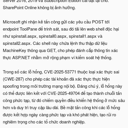
Server 2016, 2019 và Subscription Edition cài đặt tại chỗ.
SharePoint Online không bị ảnh hưởng.
Microsoft ghi nhận kẻ tấn công gửi các yêu cầu POST tới
endpoint ToolPane để trinh sát, sau đó tải lên web shell độc hại
như spinstall.aspx, spinstall0.aspx, spinstall1.aspx và
spinstall2.aspx. Các shell này chứa lệnh thu thập dữ liệu
MachineKey thông qua GET, cho phép đánh cắp thông tin xác
thực ASP.NET nhằm mở rộng phạm vi kiểm soát hệ thống.
Trong số các lỗ hổng, CVE-2025-53771 thuộc loại xác thực sai
(CWE-287) cho phép các tài khoản đã xác thực thực hiện
spoofing trong môi trường mạng nội bộ. Đáng chú ý, lỗ hổng này
có thể được liên kết với CVE-2025-49704 để tạo thành chuỗi tấn
công phức tạp, từ đó chiếm quyền điều khiển hệ thống ở mức sâu
hơn và duy trì truy cập lâu dài. Bề mặt tấn công khi các lỗ hổng
được kết hợp ngày càng phức tạp và khó phát hiện, tạo rủi ro
nghiêm trọng cho các tổ chức doanh nghiệp.