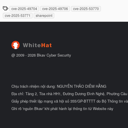
t
à
đ
T
cve-2025-49704
cve-2025-49706
cve-2025-53770
y
ầ
h
b
u
cve-2025-53771
sharepoint
ắ
ẻ
t
đ
ầ
u
@ 2009 -
2026
Bkav Cyber Security
Chịu trách nhiệm nội dung: NGUYỄN THẢO DIỄM HẰNG
Địa chỉ: Tầng 2, Tòa nhà HH1, Đường Dương Đình Nghệ, Phường Cầu 
Giấy phép thiết lập mạng xã hội số 355/GP-BTTTT do Bộ Thông tin và
Ghi rõ 'nguồn Bkav' khi phát hành lại thông tin từ Website này