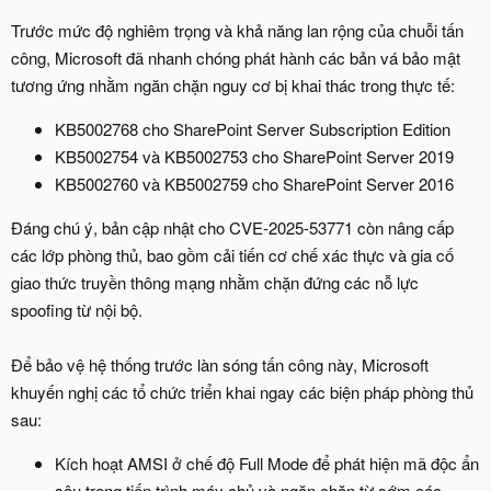
Trước mức độ nghiêm trọng và khả năng lan rộng của chuỗi tấn
công, Microsoft đã nhanh chóng phát hành các bản vá bảo mật
tương ứng nhằm ngăn chặn nguy cơ bị khai thác trong thực tế:
KB5002768 cho SharePoint Server Subscription Edition
KB5002754 và KB5002753 cho SharePoint Server 2019
KB5002760 và KB5002759 cho SharePoint Server 2016
Đáng chú ý, bản cập nhật cho CVE-2025-53771 còn nâng cấp
các lớp phòng thủ, bao gồm cải tiến cơ chế xác thực và gia cố
giao thức truyền thông mạng nhằm chặn đứng các nỗ lực
spoofing từ nội bộ.
Để bảo vệ hệ thống trước làn sóng tấn công này, Microsoft
khuyến nghị các tổ chức triển khai ngay các biện pháp phòng thủ
sau:
Kích hoạt AMSI ở chế độ Full Mode để phát hiện mã độc ẩn
sâu trong tiến trình máy chủ và ngăn chặn từ sớm các