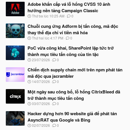
Adobe khẩn cấp vá lỗ hổng CVSS 10 ảnh
hưởng nền tảng Campaign Classic
N
Thứ ba lúc 10:25 AM
0
g
à
Chuỗi cung ứng Adform bị tấn công, mã độc
y
thay thế địa chỉ ví tiền mã hóa
b
N
Thứ hai lúc 4:17 PM
0
ắ
g
t
à
PoC vừa công khai, SharePoint lập tức trở
đ
y
ầ
thành mục tiêu tấn công của tin tặc
b
u
N
23/07/2026
0
ắ
g
t
à
Chiến dịch supply chain mới trên npm phát tán
đ
y
ầ
mã độc qua jscrambler
b
u
N
14/07/2026
0
ắ
g
t
à
Một ngày sau công bố, lỗ hổng CitrixBleed đã
đ
y
ầ
trở thành mục tiêu tấn công
b
u
N
03/07/2026
0
ắ
g
t
à
Hacker dựng hơn 90 website giả để phát tán
đ
y
ầ
AsyncRAT qua Google và Bing
b
u
N
02/07/2026
0
ắ
g