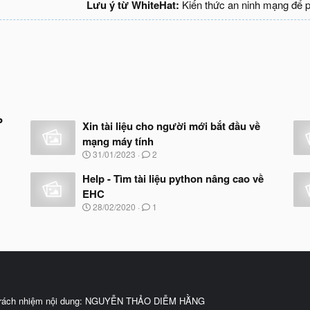
Lưu ý từ WhiteHat:
Kiến thức an ninh mạng để 
P
Xin tài liệu cho người mới bắt đầu về
mạng máy tính
N
31/01/2023
2
g
à
Help - Tìm tài liệu python nâng cao về
y
EHC
b
N
28/02/2020
1
ắ
g
t
à
đ
y
ầ
b
u
ắ
t
đ
ầ
trách nhiệm nội dung: NGUYỄN THẢO DIỄM HẰNG
u