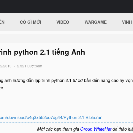
ÊN
CÓ GÌ MỚI
VIDEO
WARGAME
VINH
trình python 2.1 tiếng Anh
12/2013
2.321 Lượt xem
ng anh hướng dẫn lập trình python 2.1 từ cơ bản đến nâng cao hy vọn
er.
.com/download/o4q3x552bo7dg44/Python 2.1 Bible.rar
Mời các bạn tham gia
Group WhiteHat
để thảo lu