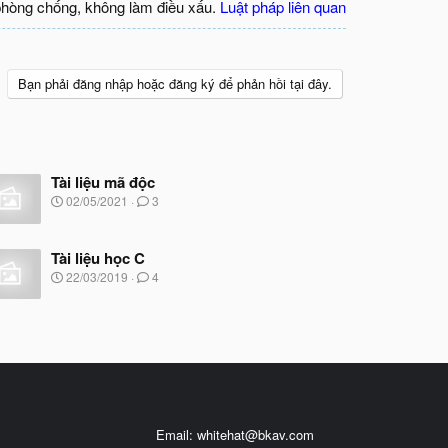
phòng chống, không làm điều xấu.
Luật pháp liên quan
Bạn phải đăng nhập hoặc đăng ký để phản hồi tại đây.
Tài liệu mã độc
N
02/05/2021
3
g
à
y
Tài liệu học C
b
N
22/03/2019
4
ắ
g
t
à
đ
y
ầ
b
u
ắ
t
đ
ầ
u
Email:
whitehat@bkav.com