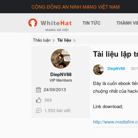
CỘNG ĐỒNG AN NINH MẠNG VIỆT NAM
TIN TỨC
THÀNH VI
Thảo luận
Tài liệu
Tài liệu lập 
DiepNV88
30/
DiepNV88
VIP Members
Đây là cuốn ebook tiế
24/09/2013
chuộng nhất của hack
369
Link download;
1.552 bài viết
http://www.mediafire