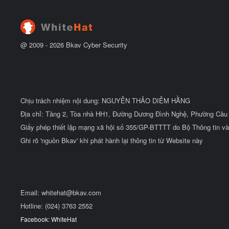
đ
ầ
u
@ 2009 -
2026
Bkav Cyber Security
Chịu trách nhiệm nội dung: NGUYỄN THẢO DIỄM HẰNG
Địa chỉ: Tầng 2, Tòa nhà HH1, Đường Dương Đình Nghệ, Phường Cầu 
Giấy phép thiết lập mạng xã hội số 355/GP-BTTTT do Bộ Thông tin và
Ghi rõ 'nguồn Bkav' khi phát hành lại thông tin từ Website này
Email:
whitehat@bkav.com
Hotline: (024) 3763 2552
Facebook: WhiteHat