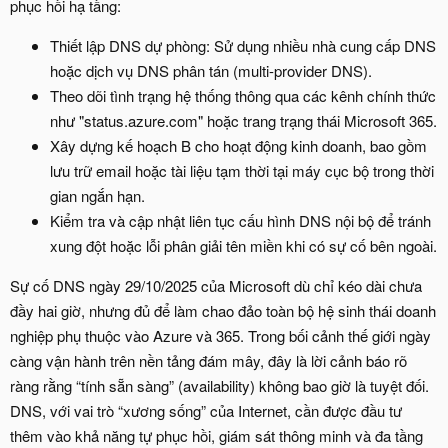
phục hồi hạ tầng:
Thiết lập DNS dự phòng: Sử dụng nhiều nhà cung cấp DNS
hoặc dịch vụ DNS phân tán (multi-provider DNS).
Theo dõi tình trạng hệ thống thông qua các kênh chính thức
như "status.azure.com" hoặc trang trạng thái Microsoft 365.
Xây dựng kế hoạch B cho hoạt động kinh doanh, bao gồm
lưu trữ email hoặc tài liệu tạm thời tại máy cục bộ trong thời
gian ngắn hạn.
Kiểm tra và cập nhật liên tục cấu hình DNS nội bộ để tránh
xung đột hoặc lỗi phân giải tên miền khi có sự cố bên ngoài.
Sự cố DNS ngày 29/10/2025 của Microsoft dù chỉ kéo dài chưa
đầy hai giờ, nhưng đủ để làm chao đảo toàn bộ hệ sinh thái doanh
nghiệp phụ thuộc vào Azure và 365. Trong bối cảnh thế giới ngày
càng vận hành trên nền tảng đám mây, đây là lời cảnh báo rõ
ràng rằng “tính sẵn sàng” (availability) không bao giờ là tuyệt đối.
DNS, với vai trò “xương sống” của Internet, cần được đầu tư
thêm vào khả năng tự phục hồi, giám sát thông minh và đa tầng