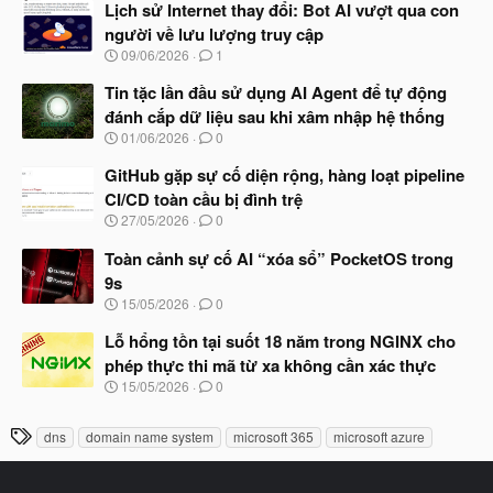
à
Lịch sử Internet thay đổi: Bot AI vượt qua con
y
người về lưu lượng truy cập
b
N
09/06/2026
1
ắ
g
t
à
Tin tặc lần đầu sử dụng AI Agent để tự động
đ
y
ầ
đánh cắp dữ liệu sau khi xâm nhập hệ thống
b
u
N
01/06/2026
0
ắ
g
t
à
GitHub gặp sự cố diện rộng, hàng loạt pipeline
đ
y
ầ
CI/CD toàn cầu bị đình trệ
b
u
N
27/05/2026
0
ắ
g
t
à
Toàn cảnh sự cố AI “xóa sổ” PocketOS trong
đ
y
ầ
9s
b
u
N
15/05/2026
0
ắ
g
t
à
Lỗ hổng tồn tại suốt 18 năm trong NGINX cho
đ
y
ầ
phép thực thi mã từ xa không cần xác thực
b
u
N
15/05/2026
0
ắ
g
t
à
đ
T
dns
domain name system
microsoft 365
microsoft azure
y
ầ
h
b
u
ắ
ẻ
t