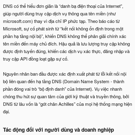
DNS có thể hiểu đơn giản là “danh bạ điện thoại của Internet”,
giúp người dùng truy cập dịch vụ thông qua tên miền (như
microsoft.com) thay vì địa chỉ IP phức tạp. Theo báo cáo từ
Microsoft, sự cố phát sinh từ “kết nối không ổn định trong một
phần hạ tầng nội bộ”, khiến DNS không thể phân giải chính xác
tên miền đến máy chủ đích. Hậu quả là lưu lượng truy cập không
được định tuyến đúng, khiến các dịch vụ xác thực, đăng nhập và
truy cập API đồng loạt gặp sự cố.
Nguyên nhân ban đầu được xác định xuất phát từ lỗi kết nối nội
bộ liên quan đến hạ tầng DNS (Domain Name System - thành
phần đóng vai trò “bộ định danh” của Internet). Vụ việc nhanh
chóng thu hút sự quan tâm của giới kỹ thuật và truyền thông, bởi
DNS từ lâu vốn là “gót chân Achilles” của mọi hệ thống mạng hiện
đại.
Tác động đối với người dùng và doanh nghiệp​