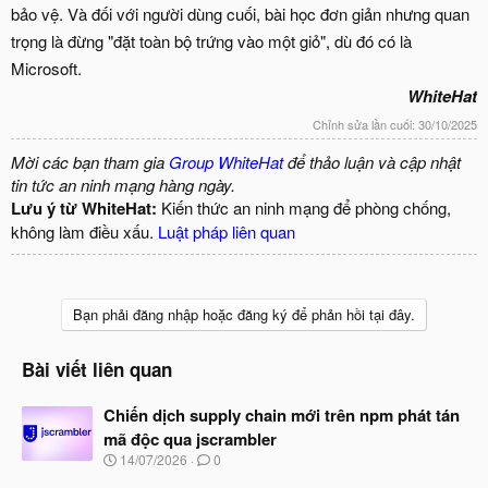
bảo vệ. Và đối với người dùng cuối, bài học đơn giản nhưng quan
trọng là đừng "đặt toàn bộ trứng vào một giỏ", dù đó có là
Microsoft.
WhiteHat
Chỉnh sửa lần cuối:
30/10/2025
Mời các bạn tham gia
Group WhiteHat
để thảo luận và cập nhật
tin tức an ninh mạng hàng ngày.
Lưu ý từ WhiteHat:
Kiến thức an ninh mạng để phòng chống,
không làm điều xấu.
Luật pháp liên quan
Bạn phải đăng nhập hoặc đăng ký để phản hồi tại đây.
Bài viết liên quan
Chiến dịch supply chain mới trên npm phát tán
mã độc qua jscrambler
N
14/07/2026
0
g