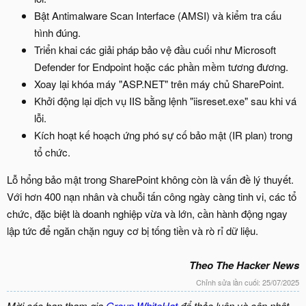
Bật Antimalware Scan Interface (AMSI) và kiểm tra cấu
hình đúng.
Triển khai các giải pháp bảo vệ đầu cuối như Microsoft
Defender for Endpoint hoặc các phần mềm tương đương.
Xoay lại khóa máy "ASP.NET" trên máy chủ SharePoint.
Khởi động lại dịch vụ IIS bằng lệnh "iisreset.exe" sau khi vá
lỗi.
Kích hoạt kế hoạch ứng phó sự cố bảo mật (IR plan) trong
tổ chức.
Lỗ hổng bảo mật trong SharePoint không còn là vấn đề lý thuyết.
Với hơn 400 nạn nhân và chuỗi tấn công ngày càng tinh vi, các tổ
chức, đặc biệt là doanh nghiệp vừa và lớn, cần hành động ngay
lập tức để ngăn chặn nguy cơ bị tống tiền và rò rỉ dữ liệu.
Theo The Hacker News
Chỉnh sửa lần cuối:
25/07/2025
Mời các bạn tham gia
Group WhiteHat
để thảo luận và cập nhật