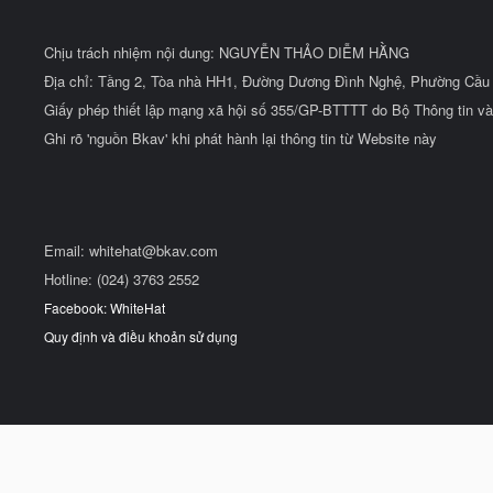
Chịu trách nhiệm nội dung: NGUYỄN THẢO DIỄM HẰNG
Địa chỉ: Tầng 2, Tòa nhà HH1, Đường Dương Đình Nghệ, Phường Cầu 
Giấy phép thiết lập mạng xã hội số 355/GP-BTTTT do Bộ Thông tin và
Ghi rõ 'nguồn Bkav' khi phát hành lại thông tin từ Website này
Email:
whitehat@bkav.com
Hotline: (024) 3763 2552
Facebook: WhiteHat
Quy định và điều khoản sử dụng