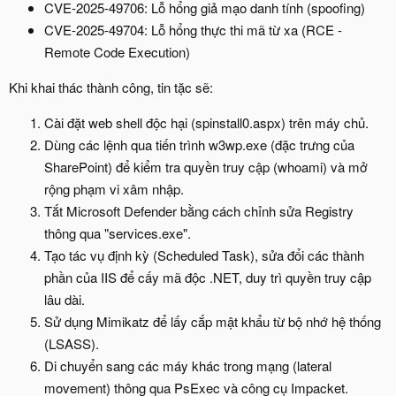
CVE-2025-49706: Lỗ hổng giả mạo danh tính (spoofing)
CVE-2025-49704: Lỗ hổng thực thi mã từ xa (RCE -
Remote Code Execution)
Khi khai thác thành công, tin tặc sẽ:
Cài đặt web shell độc hại (spinstall0.aspx) trên máy chủ.
Dùng các lệnh qua tiến trình w3wp.exe (đặc trưng của
SharePoint) để kiểm tra quyền truy cập (whoami) và mở
rộng phạm vi xâm nhập.
Tắt Microsoft Defender bằng cách chỉnh sửa Registry
thông qua "services.exe".
Tạo tác vụ định kỳ (Scheduled Task), sửa đổi các thành
phần của IIS để cấy mã độc .NET, duy trì quyền truy cập
lâu dài.
Sử dụng Mimikatz để lấy cắp mật khẩu từ bộ nhớ hệ thống
(LSASS).
Di chuyển sang các máy khác trong mạng (lateral
movement) thông qua PsExec và công cụ Impacket.