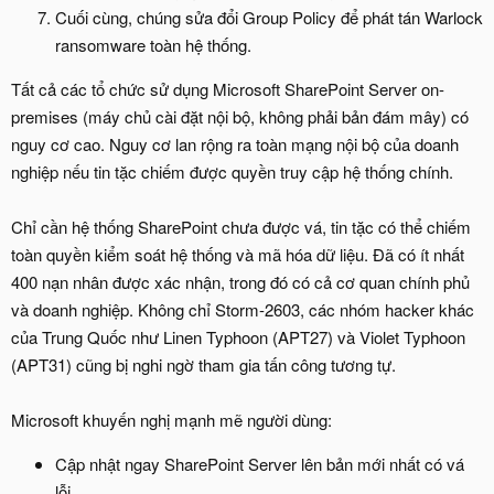
Cuối cùng, chúng sửa đổi Group Policy để phát tán Warlock
ransomware toàn hệ thống.
Tất cả các tổ chức sử dụng Microsoft SharePoint Server on-
premises (máy chủ cài đặt nội bộ, không phải bản đám mây) có
nguy cơ cao. Nguy cơ lan rộng ra toàn mạng nội bộ của doanh
nghiệp nếu tin tặc chiếm được quyền truy cập hệ thống chính.
Chỉ cần hệ thống SharePoint chưa được vá, tin tặc có thể chiếm
toàn quyền kiểm soát hệ thống và mã hóa dữ liệu. Đã có ít nhất
400 nạn nhân được xác nhận, trong đó có cả cơ quan chính phủ
và doanh nghiệp. Không chỉ Storm-2603, các nhóm hacker khác
của Trung Quốc như Linen Typhoon (APT27) và Violet Typhoon
(APT31) cũng bị nghi ngờ tham gia tấn công tương tự.
Microsoft khuyến nghị mạnh mẽ người dùng:
Cập nhật ngay SharePoint Server lên bản mới nhất có vá
lỗi.