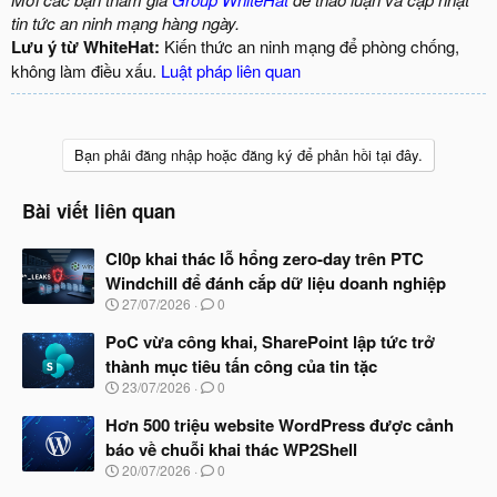
tin tức an ninh mạng hàng ngày.
Lưu ý từ WhiteHat:
Kiến thức an ninh mạng để phòng chống,
không làm điều xấu.
Luật pháp liên quan
Bạn phải đăng nhập hoặc đăng ký để phản hồi tại đây.
Bài viết liên quan
Cl0p khai thác lỗ hổng zero-day trên PTC
Windchill để đánh cắp dữ liệu doanh nghiệp
N
27/07/2026
0
g
à
PoC vừa công khai, SharePoint lập tức trở
y
thành mục tiêu tấn công của tin tặc
b
N
23/07/2026
0
ắ
g
t
à
Hơn 500 triệu website WordPress được cảnh
đ
y
ầ
báo về chuỗi khai thác WP2Shell
b
u
N
20/07/2026
0
ắ
g
t