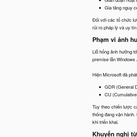
Gia tăng nguy c
Đối với các tổ chức lư
rủi ro pháp lý và uy tín
Phạm vi ảnh hư
Llỗ hổng ảnh hưởng t
premise lẫn Windows A
Hiện Microsoft đã phát
GDR (General Di
CU (Cumulative 
Tùy theo chiến lược c
thống đang vận hành. 
khi triển khai.​
Khuyến nghị từ