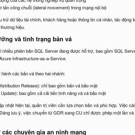
ơ tấn công chuỗi (lateral movement) trong mạng nội bộ​
u trữ dữ liệu tài chính, khách hàng hoặc thông tin cá nhân, tác độn
 thương hiệu.​
ởng và tình trạng bản vá​
ới nhiều phiên bản SQL Server đang được hỗ trợ, bao gồm SQL Serve
zure Infrastructure-as-a-Service.
 hành các bản vá theo hai nhánh:​
stribution Release): chỉ bao gồm bản vá bảo mật​
Update): bao gồm cả cải tiến tính năng và vá bảo mật​
ập nhật hiện tại, quản trị viên cần lựa chọn bản vá phù hợp. Việc cà
Đáng lưu ý, việc chuyển từ GDR sang CU chỉ được phép một lần và 
 các chuyên gia an ninh mạng​