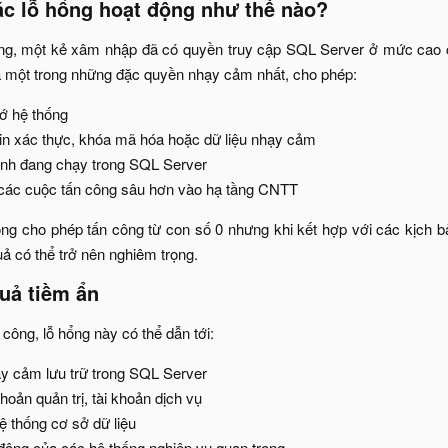
ác lỗ hổng hoạt động như thế nào?​
ông, một kẻ xâm nhập đã có quyền truy cập SQL Server ở mức cao c
 một trong những đặc quyền nhạy cảm nhất, cho phép:​
ớ hệ thống​
tin xác thực, khóa mã hóa hoặc dữ liệu nhạy cảm​
rình đang chạy trong SQL Server​
 các cuộc tấn công sâu hơn vào hạ tầng CNTT​
ổng cho phép tấn công từ con số 0 nhưng khi kết hợp với các kịch b
 có thể trở nên nghiêm trọng.​
uả tiềm ẩn​
công, lỗ hổng này có thể dẫn tới:​
ạy cảm lưu trữ trong SQL Server​
khoản quản trị, tài khoản dịch vụ​
 thống cơ sở dữ liệu​
động của các hệ thống nghiệp vụ quan trọng​