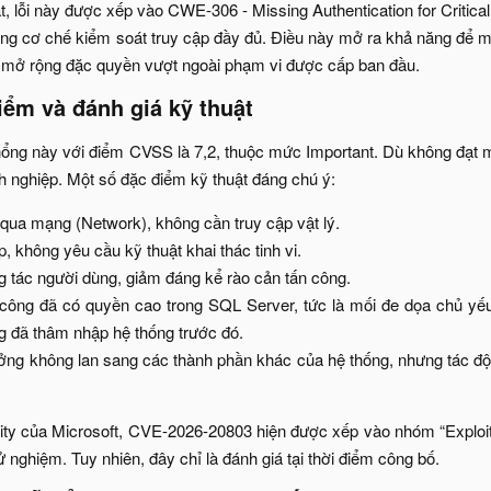
ật, lỗi này được xếp vào CWE-306 - Missing Authentication for Critic
g cơ chế kiểm soát truy cập đầy đủ. Điều này mở ra khả năng để m
c mở rộng đặc quyền vượt ngoài phạm vi được cấp ban đầu.​
ểm và đánh giá kỹ thuật​
hổng này với điểm CVSS là 7,2, thuộc mức Important. Dù không đạt mứ
h nghiệp. Một số đặc điểm kỹ thuật đáng chú ý:​
qua mạng (Network), không cần truy cập vật lý.​
, không yêu cầu kỹ thuật khai thác tinh vi.​
 tác người dùng, giảm đáng kể rào cản tấn công.​
công đã có quyền cao trong SQL Server, tức là mối đe dọa chủ yếu
g đã thâm nhập hệ thống trước đó.​
ng không lan sang các thành phần khác của hệ thống, nhưng tác độn
ility của Microsoft, CVE-2026-20803 hiện được xếp vào nhóm “Exploita
ử nghiệm. Tuy nhiên, đây chỉ là đánh giá tại thời điểm công bố.​