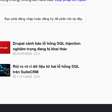
Bạn phải đăng nhập hoặc đăng ký để phản hồi tại đây.
Drupal cảnh báo lỗ hổng SQL Injection
nghiêm trọng đang bị khai thác
N
23/05/2026
0
g
à
y
Rủi ro rò rỉ dữ liệu từ hai lỗ hổng SQL
b
trên SuiteCRM
ắ
N
11/11/2025
0
t
g
đ
à
ầ
y
u
b
ắ
t
đ
ầ