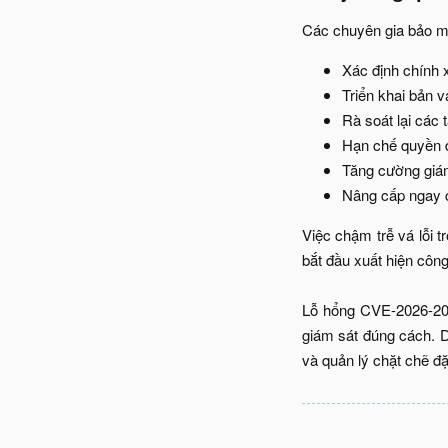
Các chuyên gia bảo mậ
Xác định chính 
Triển khai bản 
Rà soát lại các
Hạn chế quyền d
Tăng cường giám 
Nâng cấp ngay c
Việc chậm trễ vá lỗi t
bắt đầu xuất hiện công
Lỗ hổng CVE-2026-208
giám sát đúng cách. D
và quản lý chặt chẽ đặ