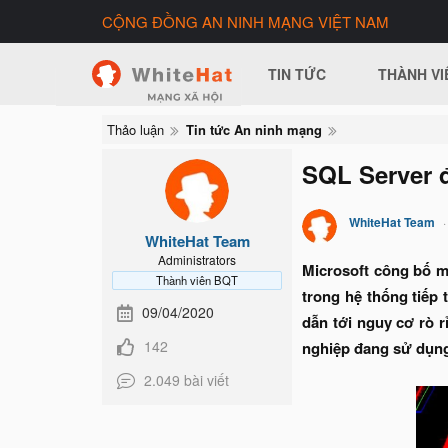
CỘNG ĐỒNG AN NINH MẠNG VIỆT NAM
TIN TỨC
THÀNH VI
Thảo luận
Tin tức An ninh mạng
SQL Server đ
WhiteHat Team
WhiteHat Team
Administrators
Microsoft công bố m
Thành viên BQT
trong hệ thống tiếp
09/04/2020
dẫn tới nguy cơ rò 
142
nghiệp đang sử dụng
2.049 bài viết