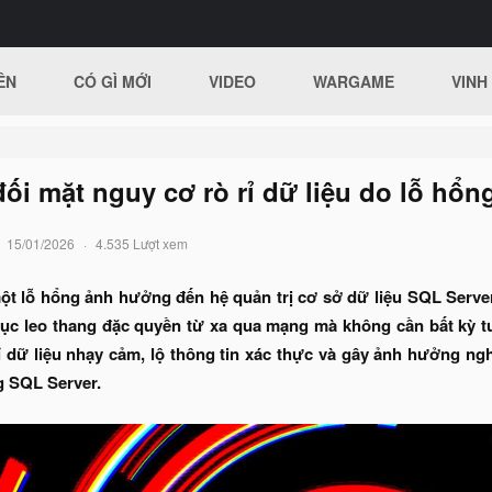
ÊN
CÓ GÌ MỚI
VIDEO
WARGAME
VINH
ối mặt nguy cơ rò rỉ dữ liệu do lỗ hổn
15/01/2026
4.535 Lượt xem
ột lỗ hổng ảnh hưởng đến hệ quản trị cơ sở dữ liệu SQL Server
 tục leo thang đặc quyền từ xa qua mạng mà không cần bất kỳ 
rỉ dữ liệu nhạy cảm, lộ thông tin xác thực và gây ảnh hưởng n
 SQL Server.