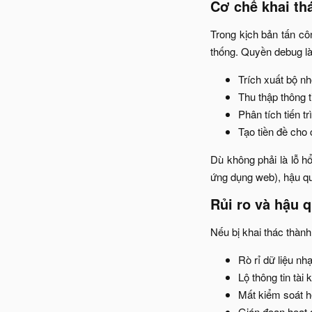
Cơ chế khai th
Trong kịch bản tấn c
thống. Quyền debug là
Trích xuất bộ nh
Thu thập thông 
Phân tích tiến t
Tạo tiền đề cho
Dù không phải là lỗ h
ứng dụng web), hậu quả
Rủi ro và hậu q
Nếu bị khai thác thành 
Rò rỉ dữ liệu nh
Lộ thông tin tài 
Mất kiểm soát hệ
Gián đoạn hoạt 