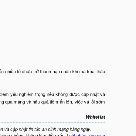
iến nhiều tổ chức trở thành nạn nhân khi mã khai thác
 điểm yếu nghiêm trọng nếu không được cập nhật và
ông qua mạng và hậu quả tiềm ẩn lớn, việc vá lỗi sớm
WhiteHat
ận và cập nhật tin tức an ninh mạng hàng ngày.
phòng chống, không làm điều xấu.
Luật pháp liên quan