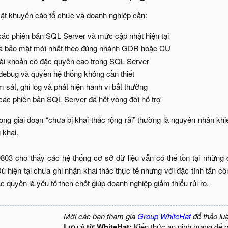
t khuyến cáo tổ chức và doanh nghiệp cần:​
xác phiên bản SQL Server và mức cập nhật hiện tại​
vá bảo mật mới nhất theo đúng nhánh GDR hoặc CU​
 tài khoản có đặc quyền cao trong SQL Server​
ebug và quyền hệ thống không cần thiết​
sát, ghi log và phát hiện hành vi bất thường​
ác phiên bản SQL Server đã hết vòng đời hỗ trợ​
rong giai đoạn “chưa bị khai thác rộng rãi” thường là nguyên nhân kh
 khai.
03 cho thấy các hệ thống cơ sở dữ liệu vẫn có thể tồn tại những
ù hiện tại chưa ghi nhận khai thác thực tế nhưng với đặc tính tấn c
c quyền là yếu tố then chốt giúp doanh nghiệp giảm thiểu rủi ro.​
Mời các bạn tham gia
Group WhiteHat
để thảo lu
Lưu ý từ WhiteHat:
Kiến thức an ninh mạng để 