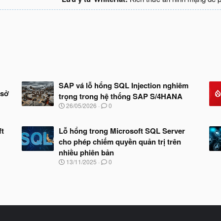
SAP vá lỗ hổng SQL Injection nghiêm
 sở
trọng trong hệ thống SAP S/4HANA
N
26/05/2026
0
g
à
y
ft
Lỗ hổng trong Microsoft SQL Server
b
cho phép chiếm quyền quản trị trên
ắ
nhiều phiên bản
t
đ
N
13/11/2025
0
ầ
g
u
à
y
b
ắ
t
đ