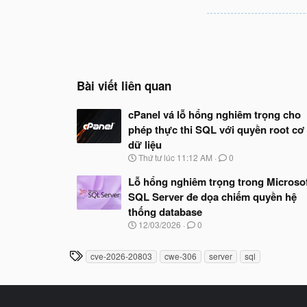
Bài viết liên quan
cPanel vá lỗ hổng nghiêm trọng cho
phép thực thi SQL với quyền root cơ
dữ liệu
N
Thứ tư lúc 11:12 AM
0
g
à
Lỗ hổng nghiêm trọng trong Microso
y
SQL Server đe dọa chiếm quyền hệ
b
thống database
ắ
t
N
12/03/2026
0
đ
g
ầ
à
T
u
cve-2026-20803
cwe-306
server
sql
y
h
b
ắ
ẻ
t
đ