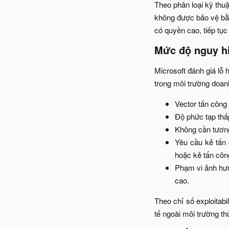
Theo phân loại kỹ thu
không được bảo vệ bằn
có quyền cao, tiếp tụ
Mức độ nguy hi
Microsoft đánh giá lỗ 
trong môi trường doan
Vector tấn công 
Độ phức tạp thấp
Không cần tương
Yêu cầu kẻ tấn 
hoặc kẻ tấn côn
Phạm vi ảnh hưở
cao.​
Theo chỉ số exploitab
tế ngoài môi trường th