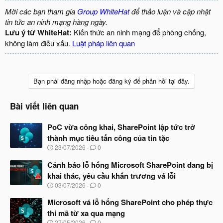
Mời các bạn tham gia
Group WhiteHat
để thảo luận và cập nhật
tin tức an ninh mạng hàng ngày.
Lưu ý từ WhiteHat:
Kiến thức an ninh mạng để phòng chống,
không làm điều xấu.
Luật pháp liên quan
Bạn phải đăng nhập hoặc đăng ký để phản hồi tại đây.
Bài viết liên quan
PoC vừa công khai, SharePoint lập tức trở
thành mục tiêu tấn công của tin tặc
N
23/07/2026
0
g
à
Cảnh báo lỗ hổng Microsoft SharePoint đang bị
y
khai thác, yêu cầu khẩn trương vá lỗi
b
N
03/07/2026
0
ắ
g
t
à
Microsoft vá lỗ hổng SharePoint cho phép thực
đ
y
ầ
thi mã từ xa qua mạng
b
u
N
27/05/2026
0