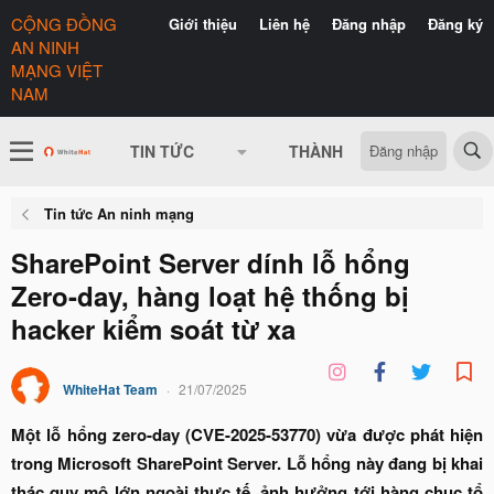
CỘNG ĐỒNG
Giới thiệu
Liên hệ
Đăng nhập
Đăng ký
AN NINH
MẠNG VIỆT
NAM
Đăng nhập
TIN TỨC
THÀNH VIÊN
CÓ GÌ 
Tin tức An ninh mạng
SharePoint Server dính lỗ hổng
Zero-day, hàng loạt hệ thống bị
hacker kiểm soát từ xa
WhiteHat Team
21/07/2025
Một lỗ hổng zero-day (CVE-2025-53770) vừa được phát hiện
trong Microsoft SharePoint Server. Lỗ hổng này đang bị khai
thác quy mô lớn ngoài thực tế, ảnh hưởng tới hàng chục tổ