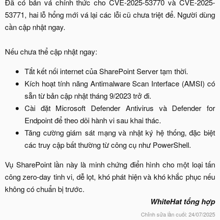
Đã có bản vá chính thức cho CVE-2025-53770 và CVE-2025-
53771, hai lỗ hổng mới vá lại các lỗi cũ chưa triệt để. Người dùng
cần cập nhật ngay.
Nếu chưa thể cập nhật ngay:​
Tắt kết nối internet của SharePoint Server tạm thời.​
Kích hoạt tính năng Antimalware Scan Interface (AMSI) có
sẵn từ bản cập nhật tháng 9/2023 trở đi.​
Cài đặt Microsoft Defender Antivirus và Defender for
Endpoint để theo dõi hành vi sau khai thác.​
Tăng cường giám sát mạng và nhật ký hệ thống, đặc biệt
các truy cập bất thường từ công cụ như PowerShell.​
Vụ SharePoint lần này là minh chứng điển hình cho một loại tấn
công zero-day tinh vi, dễ lọt, khó phát hiện và khó khắc phục nếu
không có chuẩn bị trước.​
WhiteHat tổng hợp
Chỉnh sửa lần cuối:
24/07/2025