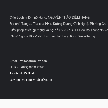
Chịu trách nhiệm nội dung: NGUYỄN THẢO DIỄM HẰNG
Địa chỉ: Tầng 2, Tòa nhà HH1, Đường Dương Đình Nghệ, Phường Cầu 
Giấy phép thiết lập mạng xã hội số 355/GP-BTTTT do Bộ Thông tin và
Ghi rõ 'nguồn Bkav' khi phát hành lại thông tin từ Website này
Email:
whitehat@bkav.com
Hotline: (024) 3763 2552
Facebook: WhiteHat
Quy định và điều khoản sử dụng