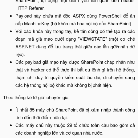
SharePoint, lợi dụng một điểm yếu liên quan đến header
HTTP Referer.​
Payload này chứa mã độc ASPX dùng PowerShell để ăn
cắp MachineKey (bộ khóa mã hóa nội bộ của SharePoint)​
Với các khóa này trong tay, kẻ tấn công có thể tạo ra các
đoạn mã giả mạo dưới dạng "VIEWSTATE" (một cơ chế
ASP.NET dùng để lưu trạng thái giữa các lần gửi/nhận dữ
liệu).​
Các payload giả mạo này được SharePoint chấp nhận như
thật và hacker có thể thực thi bất cứ lệnh gì trên hệ thống,
thậm chí duy trì quyền kiểm soát lâu dài, di chuyển sang
các hệ thống nội bộ khác mà không bị phát hiện.​
Theo thống kê từ giới chuyên gia:​
Ít nhất 85 máy chủ SharePoint đã bị xâm nhập thành công
tính đến thời điểm hiện tại.​
Các máy chủ này thuộc 29 tổ chức toàn cầu bao gồm cả
các doanh nghiệp lớn và cơ quan nhà nước.​