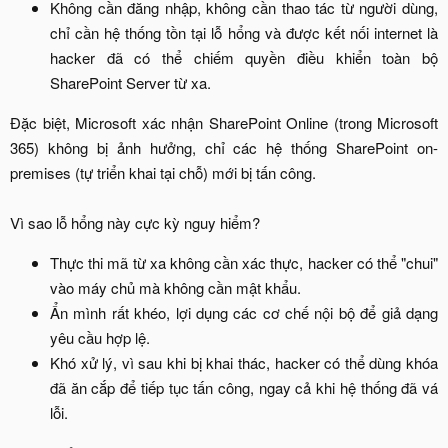
Không cần đăng nhập, không cần thao tác từ người dùng,
chỉ cần hệ thống tồn tại lỗ hổng và được kết nối internet là
hacker đã có thể chiếm quyền điều khiển toàn bộ
SharePoint Server từ xa.​
Đặc biệt, Microsoft xác nhận SharePoint Online (trong Microsoft
365) không bị ảnh hưởng, chỉ các hệ thống SharePoint on-
premises (tự triển khai tại chỗ) mới bị tấn công.
Vì sao lỗ hổng này cực kỳ nguy hiểm?​
Thực thi mã từ xa không cần xác thực, hacker có thể "chui"
vào máy chủ mà không cần mật khẩu.​
Ẩn mình rất khéo, lợi dụng các cơ chế nội bộ để giả dạng
yêu cầu hợp lệ.​
Khó xử lý, vì sau khi bị khai thác, hacker có thể dùng khóa
đã ăn cắp để tiếp tục tấn công, ngay cả khi hệ thống đã vá
lỗi.​