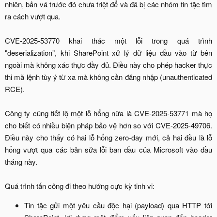
nhiên, bản vá trước đó chưa triệt để và đã bị các nhóm tin tặc tìm
ra cách vượt qua.
CVE-2025-53770 khai thác một lỗi trong quá trình
"deserialization", khi SharePoint xử lý dữ liệu đầu vào từ bên
ngoài mà không xác thực đầy đủ. Điều này cho phép hacker thực
thi mã lệnh tùy ý từ xa mà không cần đăng nhập (unauthenticated
RCE).
Công ty cũng tiết lộ một lỗ hổng nữa là CVE-2025-53771 mà họ
cho biết có nhiều biện pháp bảo vệ hơn so với CVE-2025-49706.
Điều này cho thấy có hai lỗ hổng zero-day mới, cả hai đều là lỗ
hổng vượt qua các bản sửa lỗi ban đầu của Microsoft vào đầu
tháng này.
Quá trình tấn công đi theo hướng cực kỳ tinh vi:​
Tin tặc gửi một yêu cầu độc hại (payload) qua HTTP tới