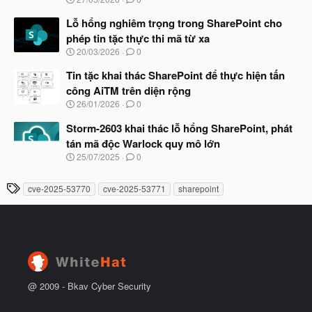
ắ
g
t
à
Lỗ hổng nghiêm trọng trong SharePoint cho
đ
y
ầ
phép tin tặc thực thi mã từ xa
b
u
N
20/03/2026
0
ắ
g
t
à
Tin tặc khai thác SharePoint để thực hiện tấn
đ
y
ầ
công AiTM trên diện rộng
b
u
N
26/01/2026
0
ắ
g
t
à
Storm-2603 khai thác lỗ hổng SharePoint, phát
đ
y
ầ
tán mã độc Warlock quy mô lớn
b
u
N
25/07/2025
0
ắ
g
t
à
đ
T
cve-2025-53770
cve-2025-53771
sharepoint
y
ầ
h
b
u
ắ
ẻ
t
đ
ầ
u
@ 2009 -
Bkav Cyber Security