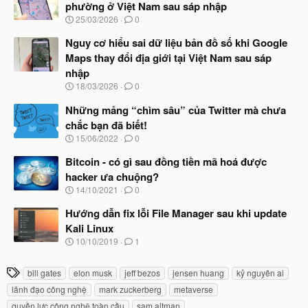
phường ở Việt Nam sau sáp nhập
b
N
25/03/2026
0
ắ
g
t
à
Nguy cơ hiểu sai dữ liệu bản đồ số khi Google
đ
y
ầ
Maps thay đổi địa giới tại Việt Nam sau sáp
b
u
nhập
ắ
t
N
18/03/2026
0
đ
g
ầ
à
Những mảng “chìm sâu” của Twitter mà chưa
u
y
chắc bạn đã biết!
b
N
15/06/2022
0
ắ
g
t
à
Bitcoin - có gì sau đồng tiền mã hoá được
đ
y
ầ
hacker ưa chuộng?
b
u
N
14/10/2021
0
ắ
g
t
à
Hướng dẫn fix lỗi File Manager sau khi update
đ
y
ầ
Kali Linux
b
u
N
10/10/2019
1
ắ
g
t
à
đ
T
bill gates
elon musk
jeff bezos
jensen huang
kỷ nguyên ai
y
ầ
h
b
u
lãnh đạo công nghệ
mark zuckerberg
metaverse
ắ
ẻ
quyền lực công nghệ toàn cầu
sam altman
t