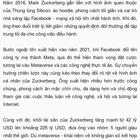
Năm 2016, Mark Zuckerberg gắn liền với hình ảnh quen thuộc
của Thung lũng Silicon: áo hoodie, phong cách tối giản và vai trò
nhà sáng lập Facebook - mạng xã hội lớn nhất hành tinh. Khi đó,
ông theo đuổi triết lý tiết giảm những quyết định đời thường để tập
trung tối đa cho công việc điều hành.
Bước ngoặt lớn xuất hiện vào năm 2021, khi Facebook đổi tên
công ty mẹ thành Meta, qua đó thể hiện tham vọng đặt cược
tương lai vào Metaverse và các công nghệ thực tế ảo. Sự chuyển
hướng chiến lược này cũng kéo theo thay đổi rõ rệt về hình ảnh
cá nhân của Zuckerberg. Ông xuất hiện nhiều hơn trước công
chúng, phong cách ăn mặc chỉn chu, đa dạng hơn và chủ động
tham gia các cuộc thảo luận về công nghệ, xã hội và tương lai
Internet.
Cùng với đó, khối tài sản của Zuckerberg tăng mạnh từ 42 tỷ
USD lên khoảng 225 tỷ USD, đưa ông vào nhóm 5 người giàu
nhất thế giới. Dù metaverse - khái niệm về không gian số kết hợp