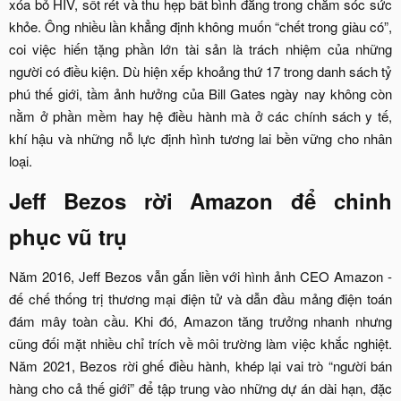
xóa bỏ HIV, sốt rét và thu hẹp bất bình đẳng trong chăm sóc sức
khỏe. Ông nhiều lần khẳng định không muốn “chết trong giàu có”,
coi việc hiến tặng phần lớn tài sản là trách nhiệm của những
người có điều kiện. Dù hiện xếp khoảng thứ 17 trong danh sách tỷ
phú thế giới, tầm ảnh hưởng của Bill Gates ngày nay không còn
nằm ở phần mềm hay hệ điều hành mà ở các chính sách y tế,
khí hậu và những nỗ lực định hình tương lai bền vững cho nhân
loại.​
Jeff Bezos rời Amazon để chinh
phục vũ trụ
Năm 2016, Jeff Bezos vẫn gắn liền với hình ảnh CEO Amazon -
đế chế thống trị thương mại điện tử và dẫn đầu mảng điện toán
đám mây toàn cầu. Khi đó, Amazon tăng trưởng nhanh nhưng
cũng đối mặt nhiều chỉ trích về môi trường làm việc khắc nghiệt.
Năm 2021, Bezos rời ghế điều hành, khép lại vai trò “người bán
hàng cho cả thế giới” để tập trung vào những dự án dài hạn, đặc