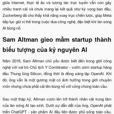
giữa Internet, thực tế ảo và tương tác trực tuyến vẫn còn gây
nhiều tranh cãi và chưa mang lại kết quả như kỳ vọng ban đầu,
Zuckerberg đã cho thấy khả năng xoay trục chiến lược, giúp Meta
tiếp tục giữ vị thế trong cuộc đua công nghệ, đặc biệt khi làn sóng
AI bùng nổ.​
Sam Altman gieo mầm startup thành
biểu tượng của kỷ nguyên AI​
Năm 2016, Sam Altman chủ yếu được biết đến trong giới công
nghệ với vai trò Chủ tịch Y Combinator - vườn ươm startup hàng
đầu Thung lũng Silicon, đồng thời là đồng sáng lập OpenAI. Khi
đó, ông vẫn là một gương mặt có ảnh hưởng trong giới chuyên
môn nhưng chưa phải cái tên bùng nổ với công chúng toàn cầu.
Sau một thập kỷ, Altman vươn lên trở thành nhân vật trung tâm
của làn sóng AI tạo sinh. Dưới sự dẫn dắt của ông, OpenAI phát
triển ChatGPT - sản phẩm AI đầu tiên được phủ sóng toàn cầu,