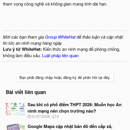
tham vọng công nghệ và không gian mang tính dài hạn.
Mời các bạn tham gia
Group WhiteHat
để thảo luận và cập nhật
tin tức an ninh mạng hàng ngày.
Lưu ý từ WhiteHat:
Kiến thức an ninh mạng để phòng chống,
không làm điều xấu.
Luật pháp liên quan
Bạn phải đăng nhập hoặc đăng ký để phản hồi tại đây.
Bài viết liên quan
Sau khi có phổ điểm THPT 2026: Muốn học An
ninh mạng nên chọn trường nào?
N
01/07/2026
0
g
à
Google Maps cập nhật bản đồ đến cấp xã,
y