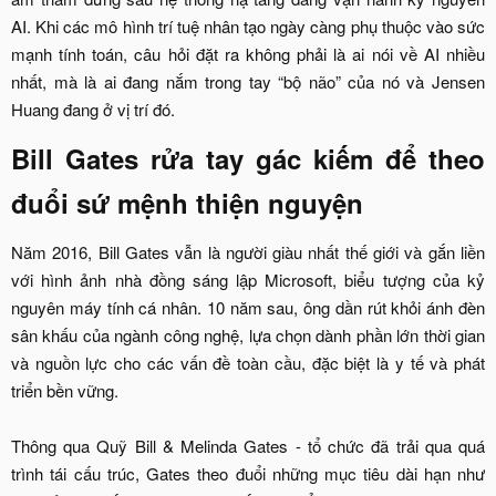
AI. Khi các mô hình trí tuệ nhân tạo ngày càng phụ thuộc vào sức
mạnh tính toán, câu hỏi đặt ra không phải là ai nói về AI nhiều
nhất, mà là ai đang nắm trong tay “bộ não” của nó và Jensen
Huang đang ở vị trí đó.​
Bill Gates rửa tay gác kiếm để theo
đuổi sứ mệnh thiện nguyện​
Năm 2016, Bill Gates vẫn là người giàu nhất thế giới và gắn liền
với hình ảnh nhà đồng sáng lập Microsoft, biểu tượng của kỷ
nguyên máy tính cá nhân. 10 năm sau, ông dần rút khỏi ánh đèn
sân khấu của ngành công nghệ, lựa chọn dành phần lớn thời gian
và nguồn lực cho các vấn đề toàn cầu, đặc biệt là y tế và phát
triển bền vững.
Thông qua Quỹ Bill & Melinda Gates - tổ chức đã trải qua quá
trình tái cấu trúc, Gates theo đuổi những mục tiêu dài hạn như