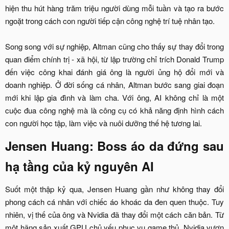
hiện thu hút hàng trăm triệu người dùng mỗi tuần và tạo ra bước
ngoặt trong cách con người tiếp cận công nghệ trí tuệ nhân tạo.
Song song với sự nghiệp, Altman cũng cho thấy sự thay đổi trong
quan điểm chính trị - xã hội, từ lập trường chỉ trích Donald Trump
đến việc công khai đánh giá ông là người ủng hộ đổi mới và
doanh nghiệp. Ở đời sống cá nhân, Altman bước sang giai đoạn
mới khi lập gia đình và làm cha. Với ông, AI không chỉ là một
cuộc đua công nghệ mà là công cụ có khả năng định hình cách
con người học tập, làm việc và nuôi dưỡng thế hệ tương lai.​
Jensen Huang: Boss áo da đứng sau
hạ tầng của kỷ nguyên AI​
Suốt một thập kỷ qua, Jensen Huang gần như không thay đổi
phong cách cá nhân với chiếc áo khoác da đen quen thuộc. Tuy
nhiên, vị thế của ông và Nvidia đã thay đổi một cách căn bản. Từ
một hãng sản xuất GPU chủ yếu phục vụ game thủ, Nvidia vươn