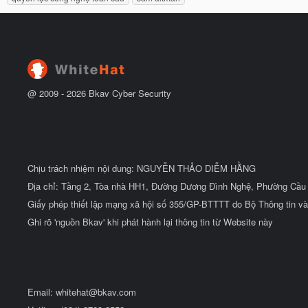
đ
ầ
u
@ 2009 -
2026
Bkav Cyber Security
Chịu trách nhiệm nội dung: NGUYỄN THẢO DIỄM HẰNG
Địa chỉ: Tầng 2, Tòa nhà HH1, Đường Dương Đình Nghệ, Phường Cầu 
Giấy phép thiết lập mạng xã hội số 355/GP-BTTTT do Bộ Thông tin và
Ghi rõ 'nguồn Bkav' khi phát hành lại thông tin từ Website này
Email:
whitehat@bkav.com