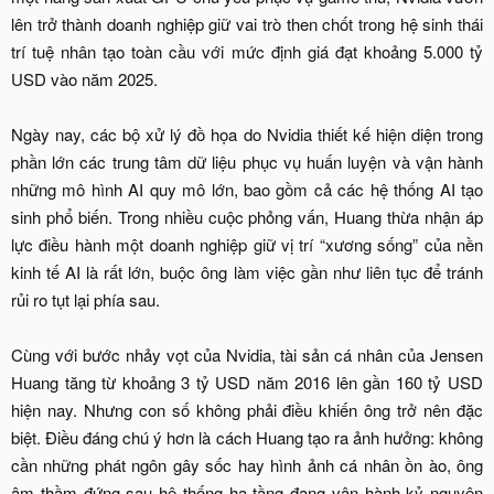
lên trở thành doanh nghiệp giữ vai trò then chốt trong hệ sinh thái
trí tuệ nhân tạo toàn cầu với mức định giá đạt khoảng 5.000 tỷ
USD vào năm 2025.
Ngày nay, các bộ xử lý đồ họa do Nvidia thiết kế hiện diện trong
phần lớn các trung tâm dữ liệu phục vụ huấn luyện và vận hành
những mô hình AI quy mô lớn, bao gồm cả các hệ thống AI tạo
sinh phổ biến. Trong nhiều cuộc phỏng vấn, Huang thừa nhận áp
lực điều hành một doanh nghiệp giữ vị trí “xương sống” của nền
kinh tế AI là rất lớn, buộc ông làm việc gần như liên tục để tránh
rủi ro tụt lại phía sau.
Cùng với bước nhảy vọt của Nvidia, tài sản cá nhân của Jensen
Huang tăng từ khoảng 3 tỷ USD năm 2016 lên gần 160 tỷ USD
hiện nay. Nhưng con số không phải điều khiến ông trở nên đặc
biệt. Điều đáng chú ý hơn là cách Huang tạo ra ảnh hưởng: không
cần những phát ngôn gây sốc hay hình ảnh cá nhân ồn ào, ông
âm thầm đứng sau hệ thống hạ tầng đang vận hành kỷ nguyên