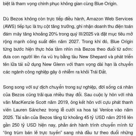
biệt là tham vọng chinh phục không gian cùng Blue Origin.
Dù Bezos không còn trực tiếp điều hành, Amazon Web Services
(AWS) tiếp tục là trụ cột tăng trưởng, ghi nhận doanh thu điện toán
đám mây tăng khoảng 20% trong quý III/2025 và đặt mục tiêu mở
rộng mạnh công suất đến năm 2027. Trong khi đó, Blue Origin
từng bước hiện thực hóa tầm nhìn mà Bezos theo đuổi từ sớm:
đưa con người lên rìa vũ trụ bằng tàu New Shepard và phát triển
tên lửa tái sử dụng New Glenn với tham vọng dài hạn là chuyển
các ngành công nghiệp gây ô nhiễm ra khỏi Trái Đất.
Song song với sự dịch chuyển trong sự nghiệp, đời sống cá nhân
của Bezos cũng trải qua nhiều thay đổi. Sau cuộc ly hôn với nhà
văn MacKenzie Scott năm 2019, ông kết hôn với cựu phát thanh
viên Lauren Sánchez trong lễ cưới xa hoa tại Venice vào năm
2025. Tài sản của Bezos tăng từ khoảng 45 tỷ USD năm 2016 lên
gần 250 tỷ USD hiện nay, phản ánh hành trình chuyển mình từ
“ông trùm bán lẻ trực tuyến” sang nhà đầu tư theo đuổi những