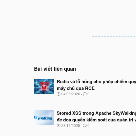
Bài viết liên quan
Redis vá lỗ hổng cho phép chiếm qu
máy chủ qua RCE
N
04/06/2026
0
g
à
y
Stored XSS trong Apache SkyWalkin
b
ắ
đe dọa quyền kiểm soát của quản trị 
t
N
28/11/2025
0
đ
g
ầ
à