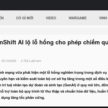
ÊN
CÓ GÌ MỚI
VIDEO
WARGAME
VINH
Shift AI lộ lỗ hổng cho phép chiếm qu
02/10/2025
2.762 Lượt xem
inh mạng vừa phát hiện một lỗ hổng nghiêm trọng trong dịch vụ
uyền hạn và kiểm soát toàn bộ cơ sở hạ tầng trong một số điều k
 trí tuệ nhân tạo dự đoán và sinh tạo (GenAI) ở quy mô lớn, đồ
ỗ trợ toàn bộ quy trình từ thu thập và chuẩn hóa dữ liệu, huấn l
n dụng tăng tốc phần cứng.