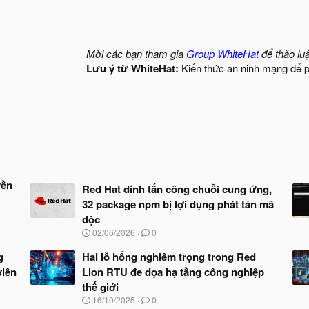
Mời các bạn tham gia
Group WhiteHat
để thảo lu
Lưu ý từ WhiteHat:
Kiến thức an ninh mạng để 
yền
Red Hat dính tấn công chuỗi cung ứng,
32 package npm bị lợi dụng phát tán mã
độc
N
02/06/2026
0
g
à
g
Hai lỗ hổng nghiêm trọng trong Red
y
viên
Lion RTU đe dọa hạ tầng công nghiệp
b
thế giới
ắ
t
N
16/10/2025
0
đ