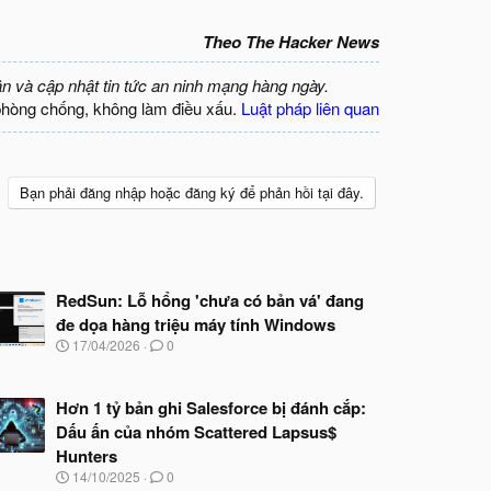
Theo The Hacker News
ận và cập nhật tin tức an ninh mạng hàng ngày.
phòng chống, không làm điều xấu.
Luật pháp liên quan
Bạn phải đăng nhập hoặc đăng ký để phản hồi tại đây.
RedSun: Lỗ hổng 'chưa có bản vá' đang
đe dọa hàng triệu máy tính Windows
N
17/04/2026
0
g
à
y
Hơn 1 tỷ bản ghi Salesforce bị đánh cắp:
b
Dấu ấn của nhóm Scattered Lapsus$
ắ
t
Hunters
đ
N
14/10/2025
0
ầ