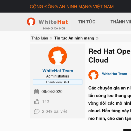
CỘNG ĐỒNG AN NINH MẠNG VIỆT NAM
TIN TỨC
THÀNH VI
Thảo luận
Tin tức An ninh mạng
Red Hat Open
Cloud
WhiteHat Team
WhiteHat Team
Administrators
Thành viên BQT
Các chuyên gia an n
09/04/2020
tấn công leo thang q
142
vòng đời các mô hình
cloud. Nền tảng này h
2.049 bài viết
mô hình, cho đến tậ