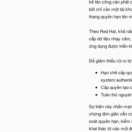
kẻ tấn công cần phải 
bởi chỉ cần một tài k
thang quyền hạn lên m
Theo Red Hat, khả năn
cắp dữ liệu nhạy cảm,
ứng dụng được triển k
Để giảm thiểu rủi ro t
Hạn chế cấp quy
system:authenti
Cấp quyền tạo c
Tuân thủ nguyên
Sự kiện này nhấn mạnh
chừng đơn giản vẫn có
soát quyền hạn, kiểm 
khai thác từ các mối đ