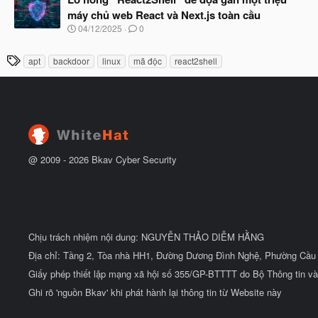
y
ầ
máy chủ web React và Next.js toàn cầu
b
u
N
04/12/2025
0
ắ
g
t
à
đ
T
apt
backdoor
linux
mã độc
react2shell
y
ầ
h
b
u
ắ
ẻ
t
đ
ầ
u
@ 2009 -
2026
Bkav Cyber Security
Chịu trách nhiệm nội dung: NGUYỄN THẢO DIỄM HẰNG
Địa chỉ: Tầng 2, Tòa nhà HH1, Đường Dương Đình Nghệ, Phường Cầu 
Giấy phép thiết lập mạng xã hội số 355/GP-BTTTT do Bộ Thông tin và
Ghi rõ 'nguồn Bkav' khi phát hành lại thông tin từ Website này