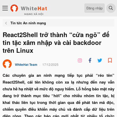
Đăng nhập
Tin tức An ninh mạng
React2Shell trở thành “cửa ngõ” để
tin tặc xâm nhập và cài backdoor
trên Linux
WhiteHat Team
17/12/2025
Các chuyên gia an ninh mạng tiếp tục phải “réo tên”
React2Shell, cái tên không còn xa lạ nhưng đến nay vẫn
chưa hề hạ nhiệt về mức độ nguy hiểm. Lỗ hổng bảo mật này
đang trở thành mục tiêu “hời” cho nhiều nhóm tin tặc, bị
khai thác liên tục trong thời gian qua để phát tán mã độc,
chiếm quyền điều khiển máy chủ và đánh cắp dữ liệu trên
diện rộng. Theo các báo cáo mới nhất từ nhiều tổ chức