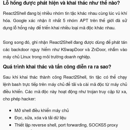
Lỗ hổng được phát hiện và khai thác như thế nào?​
React2Shell đang bị nhiều nhóm tin tặc khác nhau cùng lúc vũ khí
hóa. Google xác nhận ít nhất 5 nhóm APT trên thế giới đã sử
dụng lỗ hổng này để triển khai nhiều loại mã độc khác nhau.
Song song đó, ghi nhận React2Shell đang được dùng để phát tán
các backdoor nguy hiểm như KSwapDoor và ZnDoor, nhắm vào
máy chủ Linux trong môi trường doanh nghiệp.​
Quá trình khai thác và tấn công diễn ra ra sao?​
Sau khi khai thác thành công React2Shell, tin tặc có thể chạy
lệnh bash trực tiếp trên máy chủ để tải và cài mã độc từ máy chủ
điều khiển. Các mã độc này hoạt động như trojan truy cập từ xa,
cho phép hacker:​
Mở shell điều khiển máy chủ​
Đọc, sửa, xóa và tải dữ liệu​
Thiết lập reverse shell, port forwarding, SOCKS5 proxy​