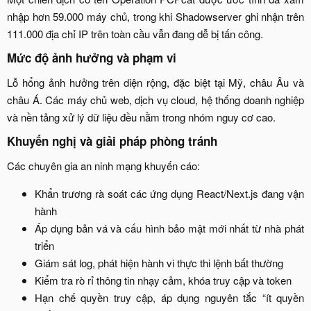
nhập hơn 59.000 máy chủ, trong khi Shadowserver ghi nhận trên
111.000 địa chỉ IP trên toàn cầu vẫn đang dễ bị tấn công.​
Mức độ ảnh hưởng và phạm vi​
Lỗ hổng ảnh hưởng trên diện rộng, đặc biệt tại Mỹ, châu Âu và
châu Á. Các máy chủ web, dịch vụ cloud, hệ thống doanh nghiệp
và nền tảng xử lý dữ liệu đều nằm trong nhóm nguy cơ cao.​
Khuyến nghị và giải pháp phòng tránh​
Các chuyên gia an ninh mạng khuyến cáo:​
Khẩn trương rà soát các ứng dụng React/Next.js đang vận
hành​
Áp dụng bản vá và cấu hình bảo mật mới nhất từ nhà phát
triển​
Giám sát log, phát hiện hành vi thực thi lệnh bất thường​
Kiểm tra rò rỉ thông tin nhạy cảm, khóa truy cập và token​
Hạn chế quyền truy cập, áp dụng nguyên tắc “ít quyền