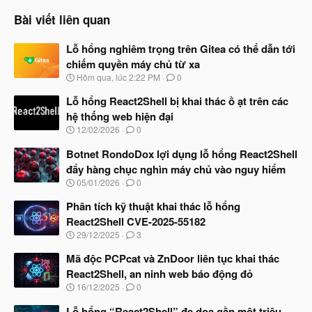
Bài viết liên quan
Lỗ hổng nghiêm trọng trên Gitea có thể dẫn tới
chiếm quyền máy chủ từ xa
N
Hôm qua, lúc 2:22 PM
0
g
à
Lỗ hổng React2Shell bị khai thác ồ ạt trên các
y
hệ thống web hiện đại
b
N
12/02/2026
0
ắ
g
t
à
Botnet RondoDox lợi dụng lỗ hổng React2Shell
đ
y
ầ
đẩy hàng chục nghìn máy chủ vào nguy hiểm
b
u
N
05/01/2026
0
ắ
g
t
à
Phân tích kỹ thuật khai thác lỗ hổng
đ
y
ầ
React2Shell CVE-2025-55182
b
u
N
29/12/2025
3
ắ
g
t
à
Mã độc PCPcat và ZnDoor liên tục khai thác
đ
y
ầ
React2Shell, an ninh web báo động đỏ
b
u
N
16/12/2025
0
ắ
g
t
à
Lỗ hổng “React2Shell” đe dọa gần một triệu
đ