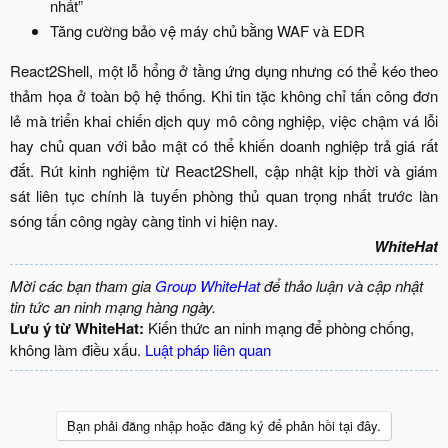
nhất”​
Tăng cường bảo vệ máy chủ bằng WAF và EDR​
React2Shell, một lỗ hổng ở tầng ứng dụng nhưng có thể kéo theo
thảm họa ở toàn bộ hệ thống. Khi tin tặc không chỉ tấn công đơn
lẻ mà triển khai chiến dịch quy mô công nghiệp, việc chậm vá lỗi
hay chủ quan với bảo mật có thể khiến doanh nghiệp trả giá rất
đắt. Rút kinh nghiệm từ React2Shell, cập nhật kịp thời và giám
sát liên tục chính là tuyến phòng thủ quan trọng nhất trước làn
sóng tấn công ngày càng tinh vi hiện nay.​
WhiteHat
Mời các bạn tham gia
Group WhiteHat
để thảo luận và cập nhật
tin tức an ninh mạng hàng ngày.
Lưu ý từ WhiteHat:
Kiến thức an ninh mạng để phòng chống,
không làm điều xấu.
Luật pháp liên quan
Bạn phải đăng nhập hoặc đăng ký để phản hồi tại đây.