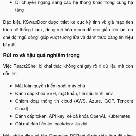
Di chuyển ngang sang các hệ thống khác trong cùng hạ
tầng​
Đặc biệt, KSwapDoor được thiết kế cực kỳ tinh vi: giả mạo tiến
trình hệ thống Linux, dùng mã hóa mạnh để che giấu liên lạc, có
chế độ “ngủ đông” giúp vượt tường lửa và đánh thức bằng tín hiệu
bí mật.​
Rủi ro và hậu quả nghiêm trọng​
Việc React2Shell bị khai thác không chỉ gây rò rỉ dữ liệu mà còn
dẫn tới:​
Mất toàn quyền kiểm soát máy chủ​
Đánh cắp khóa SSH, mật khẩu, file cấu hình .env​
Chiếm đoạt thông tin cloud (AWS, Azure, GCP, Tencent
Cloud)​
Đánh cắp token, API key, kể cả khóa OpenAI, Kubernetes​
Cài mã đào tiền ảo, backdoor lâu dài​
Một chiến dịch có tên Operation PCPcat được ước tính đã xâm