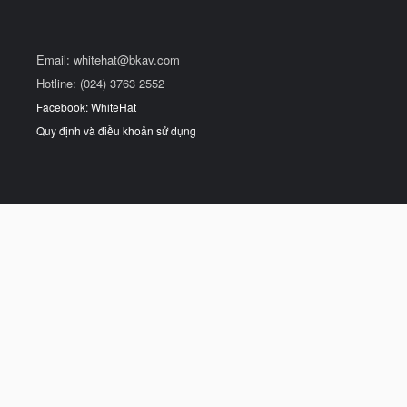
Email:
whitehat@bkav.com
Hotline: (024) 3763 2552
Facebook: WhiteHat
Quy định và điều khoản sử dụng