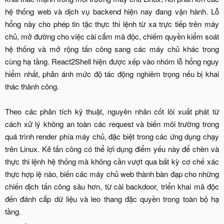
hệ thống web và dịch vụ backend hiện nay đang vận hành. Lỗ
hổng này cho phép tin tặc thực thi lệnh từ xa trực tiếp trên máy
chủ, mở đường cho việc cài cắm mã độc, chiếm quyền kiểm soát
hệ thống và mở rộng tấn công sang các máy chủ khác trong
cùng hạ tầng. React2Shell hiện được xếp vào nhóm lỗ hổng nguy
hiểm nhất, phản ánh mức độ tác động nghiêm trọng nếu bị khai
thác thành công.
Theo các phân tích kỹ thuật, nguyên nhân cốt lõi xuất phát từ
cách xử lý không an toàn các request và biến môi trường trong
quá trình render phía máy chủ, đặc biệt trong các ứng dụng chạy
trên Linux. Kẻ tấn công có thể lợi dụng điểm yếu này để chèn và
thực thi lệnh hệ thống mà không cần vượt qua bất kỳ cơ chế xác
thực hợp lệ nào, biến các máy chủ web thành bàn đạp cho những
chiến dịch tấn công sâu hơn, từ cài backdoor, triển khai mã độc
đến đánh cắp dữ liệu và leo thang đặc quyền trong toàn bộ hạ
tầng.​