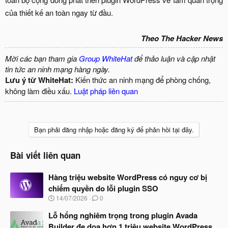
của thiết kế an toàn ngay từ đầu.​
Theo The Hacker News
Mời các bạn tham gia
Group WhiteHat
để thảo luận và cập nhật
tin tức an ninh mạng hàng ngày.
Lưu ý từ WhiteHat:
Kiến thức an ninh mạng để phòng chống,
không làm điều xấu.
Luật pháp liên quan
Bạn phải đăng nhập hoặc đăng ký để phản hồi tại đây.
Bài viết liên quan
Hàng triệu website WordPress có nguy cơ bị
chiếm quyền do lỗi plugin SSO
N
14/07/2026
0
g
à
Lỗ hổng nghiêm trọng trong plugin Avada
y
Builder đe dọa hơn 1 triệu website WordPress