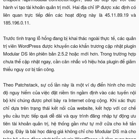
hành vi tạo tài khoản quản trị mới. Hai địa chỉ IP được xác định có
liên quan trực tiếp đến các hoạt động này là 45.11.89.19 và
185.196.0.11.
Trước tình trạng lỗ hổng đang bị khai thác ngoài thực tế, các quản
trị viên WordPress được khuyến cáo khẩn trương cập nhật plugin
Modular DS lên phiên bản 2.5.2 hoặc mới hơn. Trong trường hợp
chưa thể cập nhật ngay, cần cân nhắc vô hiệu hóa plugin để giảm
thiểu nguy cơ bị tấn công.
Theo Patchstack, sự cố lần này là một ví dụ điển hình cho mức
độ nguy hiểm của việc đặt niềm tin ngầm định vào các tuyến nội
bộ khi chúng được phơi bày ra Internet công cộng. Khi xác thực
chỉ dựa trên trạng thái kết nối của website, kết hợp với cơ chế
yêu cầu trực tiếp quá dễ dãi và quy trình đăng nhập tự động ưu
tiên tài khoản quản trị, hệ thống gần như tự mở cửa cho kẻ tấn
công. Đây là bài học đáng giá không chỉ cho Modular DS mà cho
toàn bộ cộng đồng phát triển plugin WordPress về tầm quan trọng