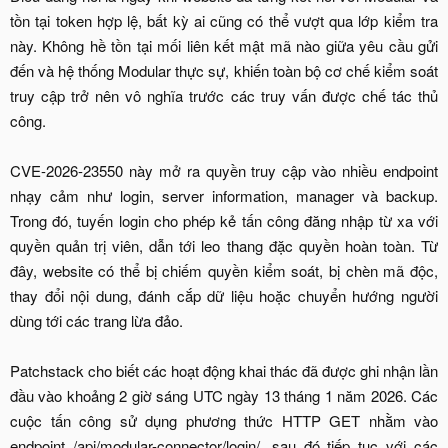
tồn tại token hợp lệ, bất kỳ ai cũng có thể vượt qua lớp kiểm tra
này. Không hề tồn tại mối liên kết mật mã nào giữa yêu cầu gửi
đến và hệ thống Modular thực sự, khiến toàn bộ cơ chế kiểm soát
truy cập trở nên vô nghĩa trước các truy vấn được chế tác thủ
công.
CVE-2026-23550 này mở ra quyền truy cập vào nhiều endpoint
nhạy cảm như login, server information, manager và backup.
Trong đó, tuyến login cho phép kẻ tấn công đăng nhập từ xa với
quyền quản trị viên, dẫn tới leo thang đặc quyền hoàn toàn. Từ
đây, website có thể bị chiếm quyền kiểm soát, bị chèn mã độc,
thay đổi nội dung, đánh cắp dữ liệu hoặc chuyển hướng người
dùng tới các trang lừa đảo.
Patchstack cho biết các hoạt động khai thác đã được ghi nhận lần
đầu vào khoảng 2 giờ sáng UTC ngày 13 tháng 1 năm 2026. Các
cuộc tấn công sử dụng phương thức HTTP GET nhằm vào
endpoint /api/modular-connector/login/, sau đó tiếp tục với các