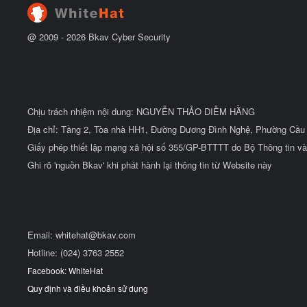
u
@ 2009 -
2026
Bkav Cyber Security
Chịu trách nhiệm nội dung: NGUYỄN THẢO DIỄM HẰNG
Địa chỉ: Tầng 2, Tòa nhà HH1, Đường Dương Đình Nghệ, Phường Cầu 
Giấy phép thiết lập mạng xã hội số 355/GP-BTTTT do Bộ Thông tin và
Ghi rõ 'nguồn Bkav' khi phát hành lại thông tin từ Website này
Email:
whitehat@bkav.com
Hotline: (024) 3763 2552
Facebook: WhiteHat
Quy định và điều khoản sử dụng