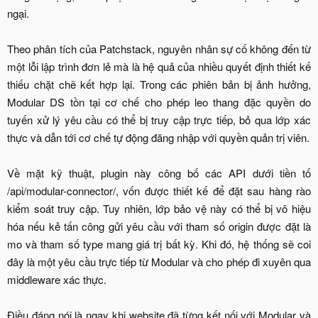
ngại.
Theo phân tích của Patchstack, nguyên nhân sự cố không đến từ
một lỗi lập trình đơn lẻ mà là hệ quả của nhiều quyết định thiết kế
thiếu chặt chẽ kết hợp lại. Trong các phiên bản bị ảnh hưởng,
Modular DS tồn tại cơ chế cho phép leo thang đặc quyền do
tuyến xử lý yêu cầu có thể bị truy cập trực tiếp, bỏ qua lớp xác
thực và dẫn tới cơ chế tự động đăng nhập với quyền quản trị viên.
Về mặt kỹ thuật, plugin này công bố các API dưới tiền tố
/api/modular-connector/, vốn được thiết kế để đặt sau hàng rào
kiểm soát truy cập. Tuy nhiên, lớp bảo vệ này có thể bị vô hiệu
hóa nếu kẻ tấn công gửi yêu cầu với tham số origin được đặt là
mo và tham số type mang giá trị bất kỳ. Khi đó, hệ thống sẽ coi
đây là một yêu cầu trực tiếp từ Modular và cho phép đi xuyên qua
middleware xác thực.
Điều đáng nói là ngay khi website đã từng kết nối với Modular và