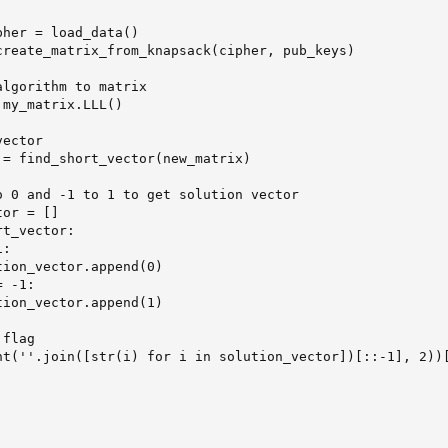
her = load_data()

create_matrix_from_knapsack(cipher, pub_keys)

lgorithm to matrix

my_matrix.LLL()

ector

 = find_short_vector(new_matrix)

o 0 and -1 to 1 to get solution vector

or = []

t_vector:

:

ion_vector.append(0)

 -1:

ion_vector.append(1)

flag

nt(''.join([str(i) for i in solution_vector])[::-1], 2))[