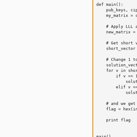
def main():

    pub_keys, cip
    my_matrix = 
    # Apply LLL a
    new_matrix = 
    # Get short v
    short_vector
    # Change 1 t
    solution_vect
    for v in shor
        if v == 1
            solut
        elif v ==
            solut
    # and we get 
    flag = hex(i
    print flag

main()