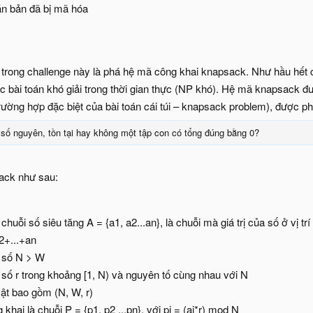
văn bản đã bị mã hóa
 trong challenge này là phá hệ mã công khai knapsack. Như hầu hết
c bài toán khó giải trong thời gian thực (NP khó). Hệ mã knapsack đ
rường hợp đặc biệt của bài toán cái túi – knapsack problem), được ph
 số nguyên, tồn tại hay không một tập con có tổng đúng bằng 0?
ack như sau:
huỗi số siêu tăng A = {a1, a2...an}, là chuỗi mà giá trị của số ở vị tr
2+...+an
 số N > W
số r trong khoảng [1, N) và nguyên tố cùng nhau với N
ật bao gồm (N, W, r)
khai là chuỗi P = {p1, p2 ...pn}, với pi = (ai*r) mod N