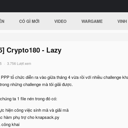
ÊN
CÓ GÌ MỚI
VIDEO
WARGAME
VINH
15] Crypto180 - Lazy
5
3.756 Lượt xem
PPP tổ chức diễn ra vào giữa tháng 4 vừa rồi với nhiều challenge khá 
trong những challenge mà tôi giải được.
húng ta 1 file nén trong đó có:
ực hiện công việc sinh mã và giải mã
các hàm phụ trợ cho knapsack.py
a công khai