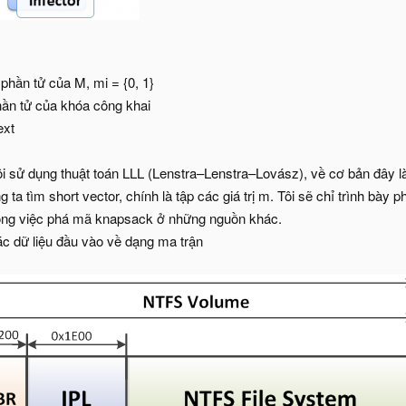
 phần tử của M, mi = {0, 1}
 phần tử của khóa công khai
ext
 tôi sử dụng thuật toán LLL (Lenstra–Lenstra–Lovász), về cơ bản đây là
 ta tìm short vector, chính là tập các giá trị m. Tôi sẽ chỉ trình bà
ong việc phá mã knapsack ở những nguồn khác.
ác dữ liệu đầu vào về dạng ma trận