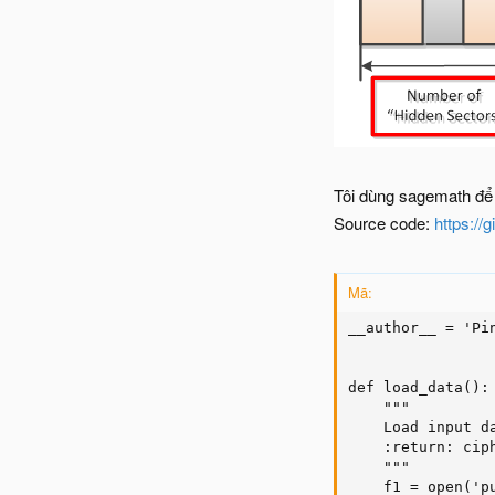
Tôi dùng sagemath để 
Source code:
https://
Mã:
__author__ = 'Pin
def load_data():

    """

    Load input da
    :return: ciph
    """

    f1 = open('pu