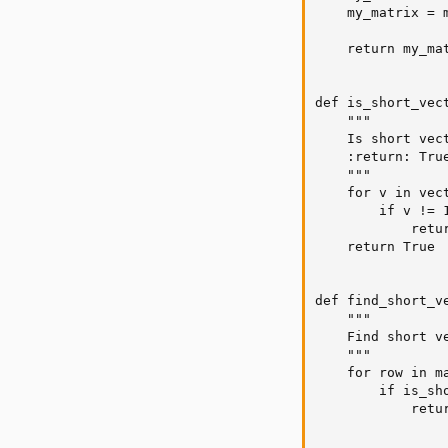
    my_matrix = 
    return my_mat
def is_short_vect
    """

    Is short vect
    :return: True
    """

    for v in vect
        if v != 1
            retur
    return True

def find_short_ve
    """

    Find short v
    """

    for row in ma
        if is_sho
            retur