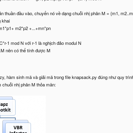
ản thuần đầu vào, chuyển nó về dạng chuỗi nhị phân M = {m1, m2..mn
 khai
 m1*p1+ m2*p2 +...+mn*pn
 C*r-1 mod N với r-1 là nghịch đảo modul N
.M nên có thể tính được M
lazy, hàm sinh mã và giải mã trong file knapsack.py đúng như quy trìn
ìm chuỗi nhị phân M thỏa mãn: