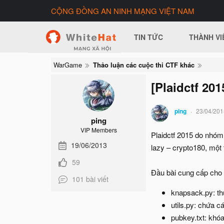
CỘNG ĐỒNG AN NINH MẠNG VIỆT NAM
TIN TỨC
THÀNH VI
WarGame
Thảo luận các cuộc thi CTF khác
[Plaidctf 20
ping
23/04/201
ping
VIP Members
Plaidctf 2015 do nhóm 
19/06/2013
lazy – crypto180, một 
59
Đầu bài cung cấp cho c
101 bài viết
knapsack.py: th
utils.py: chứa 
pubkey.txt: khó