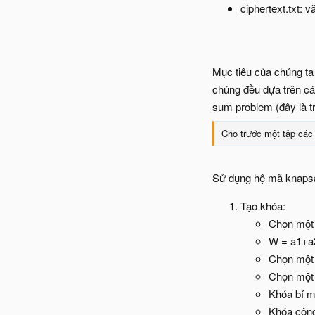
ciphertext.txt: 
Mục tiêu của chúng ta
chúng đều dựa trên cá
sum problem (đây là t
Cho trước một tập các
Sử dụng hệ mã knaps
Tạo khóa:
Chọn một c
W = a1+a
Chọn một
Chọn một 
Khóa bí m
Khóa công 