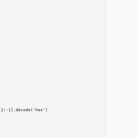
2:-1].decode('hex')
