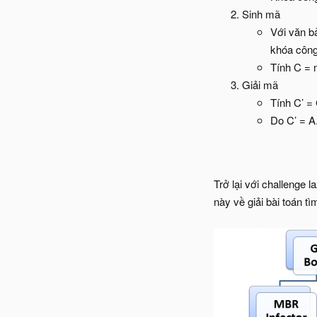
Sinh mã
Với văn b
khóa công
Tính C =
Giải mã
Tính C’ =
Do C’ = A
Trở lại với challenge 
này về giải bài toán t