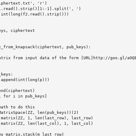
phertext.txt', 'r')

1.read().strip()[1:-1].split(', ')

 int(long(f2.read().strip()))

ys, ciphertext

x_from_knapsack(ciphertext, pub_keys):

atrix from input data of the form [URL]http://goo.gl/aOQE


keys:

append(int(long(p)))

nd(ciphertext)

 for i in pub_keys]

ath to do this

MatrixSpace(ZZ, len(pub_keys))(2)

 matrix(ZZ, 1, len(last_row), last_row)

 matrix(ZZ, len(last_col), 1, last_col)

y_matrix.stack(m_last_row)
