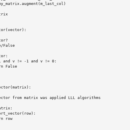
my_matrix.augment(m_last_col)

rix

or(vector):

or?

/False

or:

 and v != -1 and v != 0:

n False

ctor(matrix):

ector from matrix was applied LLL algorithms

trix:

rt_vector(row):

n row
