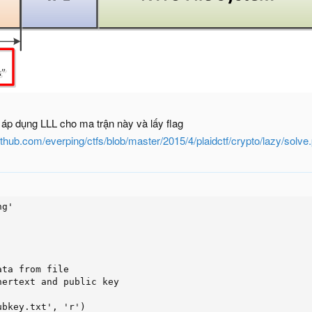
áp dụng LLL cho ma trận này và lấy flag
github.com/everping/ctfs/blob/master/2015/4/plaidctf/crypto/lazy/solve
g'

ta from file

ertext and public key

bkey.txt', 'r')
