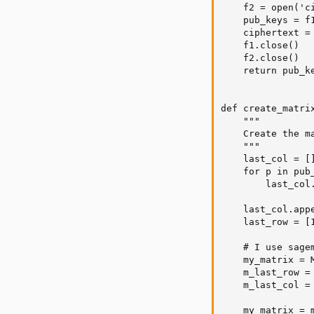
    f2 = open('ci
    pub_keys = f
    ciphertext =
    f1.close()

    f2.close()

    return pub_ke
def create_matri
    """

    Create the m
    """

    last_col = []
    for p in pub_
        last_col.
    last_col.appe
    last_row = [1
    # I use sagem
    my_matrix = 
    m_last_row =
    m_last_col =
    my_matrix = m