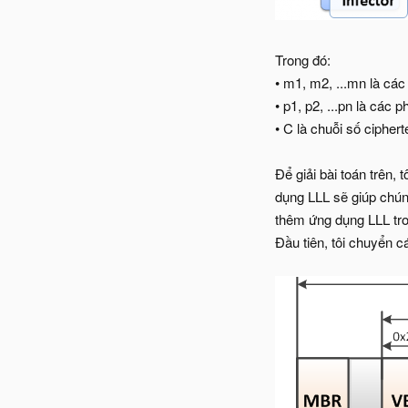
Trong đó:
• m1, m2, ...mn là các
• p1, p2, ...pn là các
• C là chuỗi số ciphert
Để giải bài toán trên,
dụng LLL sẽ giúp chúng
thêm ứng dụng LLL tr
Đầu tiên, tôi chuyển c