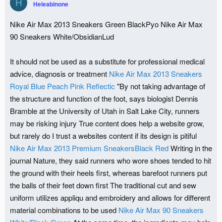
H
Heleabinone
Nike Air Max 2013 Sneakers Green BlackPyo Nike Air Max
90 Sneakers White/ObsidianLud
It should not be used as a substitute for professional medical
advice, diagnosis or treatment
Nike Air Max 2013 Sneakers
Royal Blue Peach Pink Reflectic
"By not taking advantage of
the structure and function of the foot, says biologist Dennis
Bramble at the University of Utah in Salt Lake City, runners
may be risking injury True content does help a website grow,
but rarely do I trust a websites content if its design is pitiful
Nike Air Max 2013 Premium SneakersBlack Red
Writing in the
journal Nature, they said runners who wore shoes tended to hit
the ground with their heels first, whereas barefoot runners put
the balls of their feet down first The traditional cut and sew
uniform utilizes appliqu and embroidery and allows for different
material combinations to be used
Nike Air Max 90 Sneakers