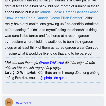
got flat feet and a bad back, but one month of running in these
shoes hasn't hurt a bit
Canada Goose Damen
Canada Goose
Snow Mantra Parka
Canada Goose Elijah Bomber
"I didn't
really have any aspirations growing up," he candidly admitted
before adding, "I didn't see myself doing the shoeshine thing I
was sure I'd be tarred and feathered at a recent garden
symposium where I told the audience to burn their garden
clogs or at least think of them as apres garden wear Can you
imagine what it would be like to do that and to be barefoot
Mời các bạn tham gia
Group WhiteHat
để thảo luận và cập
nhật tin tức an ninh mạng hàng ngày.
Lưu ý từ WhiteHat:
Kiến thức an ninh mạng để phòng chống,
không làm điều xấu.
Luật pháp liên quan
M
MewThearT