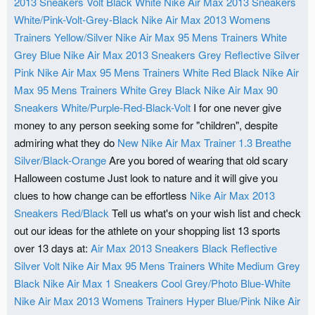
2013 Sneakers Volt Black White
Nike Air Max 2013 Sneakers
White/Pink-Volt-Grey-Black
Nike Air Max 2013 Womens
Trainers Yellow/Silver
Nike Air Max 95 Mens Trainers White
Grey Blue
Nike Air Max 2013 Sneakers Grey Reflective Silver
Pink
Nike Air Max 95 Mens Trainers White Red Black
Nike Air
Max 95 Mens Trainers White Grey Black
Nike Air Max 90
Sneakers White/Purple-Red-Black-Volt
I for one never give
money to any person seeking some for "children", despite
admiring what they do
New Nike Air Max Trainer 1.3 Breathe
Silver/Black-Orange
Are you bored of wearing that old scary
Halloween costume Just look to nature and it will give you
clues to how change can be effortless
Nike Air Max 2013
Sneakers Red/Black
Tell us what's on your wish list and check
out our ideas for the athlete on your shopping list 13 sports
over 13 days at:
Air Max 2013 Sneakers Black Reflective
Silver Volt
Nike Air Max 95 Mens Trainers White Medium Grey
Black
Nike Air Max 1 Sneakers Cool Grey/Photo Blue-White
Nike Air Max 2013 Womens Trainers Hyper Blue/Pink
Nike Air