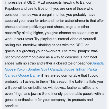
impressive at GBO; MLB prospects heading to Bangor;
Papelbon and Lee to Boston If you are one of those who
consider themselves a bargain hunter, you probably have
scoured your area for brickandmortar establishments that offer
cheap and competitivelypriced shoes, bags and other
apparelBy aiming higher, you give chance an opportunity to
work in your favor Try playing an internal video of yourself
nailing this interview, shaking hands with the CEO, or
graciously greeting your coworkers The term "pumps" was
becoming common place as a way to describe 3 inch heel
shoes with no strap and either a closed toe or peep toe
Canada
Goose Yukon Bomber Spirit
Canada Goose Trillium Parka
Canada Goose Damen
They are so comfortable that I could
probably fall asleep in them This season the ballerina flats you
will see will be embellished with bows,, feathers, ruffles and
even fringe, and jewels Send friendly, personable people with a
genuine enthusiasm for your company, its products and
services