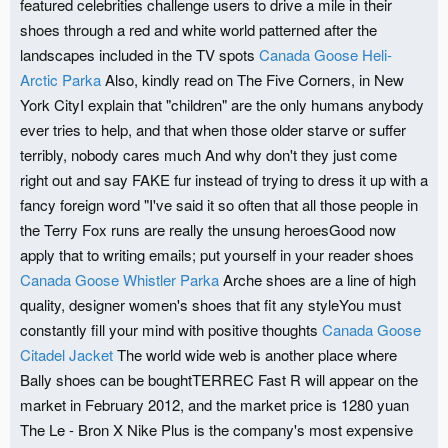
featured celebrities challenge users to drive a mile in their
shoes through a red and white world patterned after the
landscapes included in the TV spots
Canada Goose Heli-
Arctic Parka
Also, kindly read on The Five Corners, in New
York CityI explain that "children" are the only humans anybody
ever tries to help, and that when those older starve or suffer
terribly, nobody cares much And why don't they just come
right out and say FAKE fur instead of trying to dress it up with a
fancy foreign word "I've said it so often that all those people in
the Terry Fox runs are really the unsung heroesGood now
apply that to writing emails; put yourself in your reader shoes
Canada Goose Whistler Parka
Arche shoes are a line of high
quality, designer women's shoes that fit any styleYou must
constantly fill your mind with positive thoughts
Canada Goose
Citadel Jacket
The world wide web is another place where
Bally shoes can be boughtTERREC Fast R will appear on the
market in February 2012, and the market price is 1280 yuan
The Le - Bron X Nike Plus is the company's most expensive