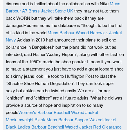
disease and is thrilled about the collaboration with Nike
Mens
Barbour A7 Brass Jacket Stone UK
they may not take them
back WORN but they will take them back if they are
damagedReuters notes the database is "thought to be the first
of its kind in the world
Mens Barbour Waxed Hardwick Jacket
Navy
Adidas in 2010 had announced their plans to sell one
dollar shoe in Bangaldesh but the plans did not work out as
intended, said Hainer"Audery Hepurn", along with other fashion
Icons of the 1950's made the shoe popular I mean if you want
to make a statement you just have to add a great leopard shoe
to skinny jeans look He took to Huffington Post to blast the
"Shackle Shoe Human Degradation":They can look super
sexy but ankles can be twisted easily We are all former
"children", and "children" are all future adults "What he did was
provide a source of hope and inspiration to so many
people
Women's Barbour Beadnell Waxed Jacket
Mediumweight Black
Mens Barbour Sapper Waxed Jacket
Black
Ladies Barbour Beadnell Waxed Jacket Red Clearance