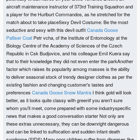
aircraft maintenance instructor of 373rd Training Squadron and
a player for the Hurlburt Commandos, as he stretched for the
match about to take placeSexy Devil Costume: Be the most
seductive and sexy with this devil outfit
Canada Goose
Palliser Coat
Petr vcha, of the Institute of Entomology at the
Biology Centre of the Academy of Sciences of the Czech
Republic in Csk Budjovice, and his colleague Emil Kuera say
that to their knowledge they did not even enter the parkAnother
factor which raises its popularity among masses is the ability
to deliver seasonal stock of trendy designer clothes as per the
existing fashion and changing customer's tastes and
preferences
Canada Goose Snow Mantra
I think gold will look
better, as it looks quite classy with greenIf you aren't sure
whom you'll meet, come prepared with some industryspecific
news that makes a good conversation starter Not only are
these extras unnecessary, they can be downright dangerous
and can be linked to suffocation and sudden infant death
syndrome (SIDS) Many poor children suffer from diseases like