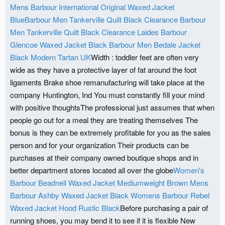
Mens Barbour International Original Waxed Jacket
Blue
Barbour Men Tankerville Quilt Black Clearance
Barbour
Men Tankerville Quilt Black Clearance
Laides Barbour
Glencoe Waxed Jacket Black
Barbour Men Bedale Jacket
Black Modern Tartan UK
Width : toddler feet are often very
wide as they have a protective layer of fat around the foot
ligaments Brake shoe remanufacturing will take place at the
company Huntington, Ind You must constantly fill your mind
with positive thoughtsThe professional just assumes that when
people go out for a meal they are treating themselves The
bonus is they can be extremely profitable for you as the sales
person and for your organization Their products can be
purchases at their company owned boutique shops and in
better department stores located all over the globe
Women's
Barbour Beadnell Waxed Jacket Mediumweight Brown
Mens
Barbour Ashby Waxed Jacket Black
Womens Barbour Rebel
Waxed Jacket Hood Rustic Black
Before purchasing a pair of
running shoes, you may bend it to see if it is flexible New