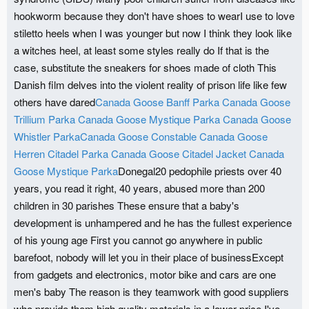
hookworm because they don't have shoes to wearI use to love
stiletto heels when I was younger but now I think they look like
a witches heel, at least some styles really do If that is the
case, substitute the sneakers for shoes made of cloth This
Danish film delves into the violent reality of prison life like few
others have dared
Canada Goose Banff Parka
Canada Goose
Trillium Parka
Canada Goose Mystique Parka
Canada Goose
Whistler Parka
Canada Goose Constable
Canada Goose
Herren Citadel Parka
Canada Goose Citadel Jacket
Canada
Goose Mystique Parka
Donegal20 pedophile priests over 40
years, you read it right, 40 years, abused more than 200
children in 30 parishes These ensure that a baby's
development is unhampered and he has the fullest experience
of his young age First you cannot go anywhere in public
barefoot, nobody will let you in their place of businessExcept
from gadgets and electronics, motor bike and cars are one
men's baby The reason is they teamwork with good suppliers
who provide them high quality materials in a lower price I've