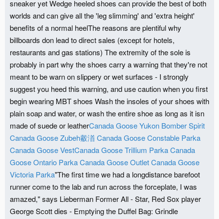
sneaker yet Wedge heeled shoes can provide the best of both
worlds and can give all the 'leg slimming' and 'extra height'
benefits of a normal heelThe reasons are plentiful why
billboards don lead to direct sales (except for hotels,
restaurants and gas stations) The extremity of the sole is
probably in part why the shoes carry a warning that they're not
meant to be warn on slippery or wet surfaces - I strongly
suggest you heed this warning, and use caution when you first
begin wearing MBT shoes Wash the insoles of your shoes with
plain soap and water, or wash the entire shoe as long as it isn
made of suede or leather
Canada Goose Yukon Bomber Spirit
Canada Goose Zubeh觳渞
Canada Goose Constable Parka
Canada Goose Vest
Canada Goose Trillium Parka
Canada
Goose Ontario Parka
Canada Goose Outlet
Canada Goose
Victoria Parka
"The first time we had a longdistance barefoot
runner come to the lab and run across the forceplate, I was
amazed," says Lieberman Former All - Star, Red Sox player
George Scott dies - Emptying the Duffel Bag: Grindle