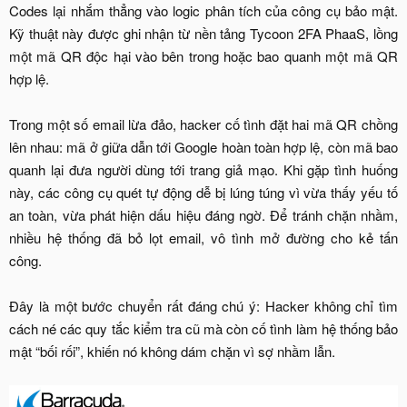
Codes lại nhắm thẳng vào logic phân tích của công cụ bảo mật.
Kỹ thuật này được ghi nhận từ nền tảng Tycoon 2FA PhaaS, lồng
một mã QR độc hại vào bên trong hoặc bao quanh một mã QR
hợp lệ.
Trong một số email lừa đảo, hacker cố tình đặt hai mã QR chồng
lên nhau: mã ở giữa dẫn tới Google hoàn toàn hợp lệ, còn mã bao
quanh lại đưa người dùng tới trang giả mạo. Khi gặp tình huống
này, các công cụ quét tự động dễ bị lúng túng vì vừa thấy yếu tố
an toàn, vừa phát hiện dấu hiệu đáng ngờ. Để tránh chặn nhầm,
nhiều hệ thống đã bỏ lọt email, vô tình mở đường cho kẻ tấn
công.
Đây là một bước chuyển rất đáng chú ý: Hacker không chỉ tìm
cách né các quy tắc kiểm tra cũ mà còn cố tình làm hệ thống bảo
mật “bối rối”, khiến nó không dám chặn vì sợ nhầm lẫn.