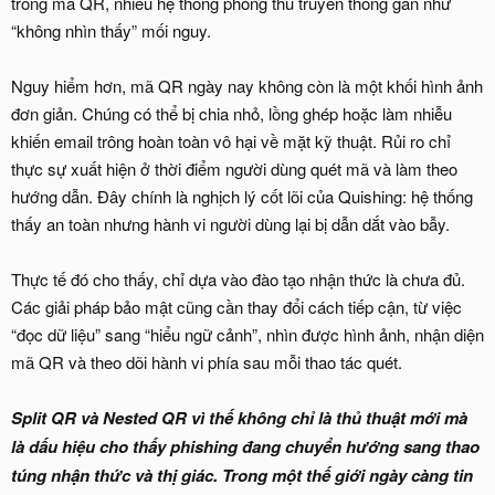
trong mã QR, nhiều hệ thống phòng thủ truyền thống gần như
“không nhìn thấy” mối nguy.
Nguy hiểm hơn, mã QR ngày nay không còn là một khối hình ảnh
đơn giản. Chúng có thể bị chia nhỏ, lồng ghép hoặc làm nhiễu
khiến email trông hoàn toàn vô hại về mặt kỹ thuật. Rủi ro chỉ
thực sự xuất hiện ở thời điểm người dùng quét mã và làm theo
hướng dẫn. Đây chính là nghịch lý cốt lõi của Quishing: hệ thống
thấy an toàn nhưng hành vi người dùng lại bị dẫn dắt vào bẫy.
Thực tế đó cho thấy, chỉ dựa vào đào tạo nhận thức là chưa đủ.
Các giải pháp bảo mật cũng cần thay đổi cách tiếp cận, từ việc
“đọc dữ liệu” sang “hiểu ngữ cảnh”, nhìn được hình ảnh, nhận diện
mã QR và theo dõi hành vi phía sau mỗi thao tác quét.
Split QR và Nested QR vì thế không chỉ là thủ thuật mới mà
là dấu hiệu cho thấy phishing đang chuyển hướng sang thao
túng nhận thức và thị giác. Trong một thế giới ngày càng tin