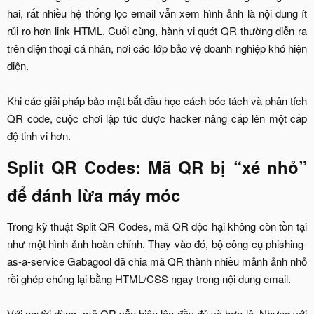
hai, rất nhiều hệ thống lọc email vẫn xem hình ảnh là nội dung ít
rủi ro hơn link HTML. Cuối cùng, hành vi quét QR thường diễn ra
trên điện thoại cá nhân, nơi các lớp bảo vệ doanh nghiệp khó hiện
diện.
Khi các giải pháp bảo mật bắt đầu học cách bóc tách và phân tích
QR code, cuộc chơi lập tức được hacker nâng cấp lên một cấp
độ tinh vi hơn.​
Split QR Codes: Mã QR bị “xé nhỏ”
để đánh lừa máy móc​
Trong kỹ thuật Split QR Codes, mã QR độc hại không còn tồn tại
như một hình ảnh hoàn chỉnh. Thay vào đó, bộ công cụ phishing-
as-a-service Gabagool đã chia mã QR thành nhiều mảnh ảnh nhỏ
rồi ghép chúng lại bằng HTML/CSS ngay trong nội dung email.
Với người dùng, mã QR vẫn hiện lên đầy đủ và hợp lệ. Nhưng với