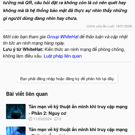
tưởng mã QR, câu hỏi đặt ra không còn là có nên quét hay
không mà là hệ thống bảo mật đã thực sự nhìn thấy những
gì người dùng đang nhìn hay chưa.
Chỉnh sửa lần cuối:
19/01/2026
Mời các bạn tham gia
Group WhiteHat
để thảo luận và cập nhật
tin tức an ninh mạng hàng ngày.
Lưu ý từ WhiteHat:
Kiến thức an ninh mạng để phòng chống,
không làm điều xấu.
Luật pháp liên quan
Bạn phải đăng nhập hoặc đăng ký để phản hồi tại đây.
Bài viết liên quan
Tản mạn về kỹ thuật ẩn mình khi truy cập mạng
- Phần 2: Nguy cơ
N
11/03/2024
3
g
à
Tản mạn về kỹ thuật ẩn mình khi truy cập mạng
y