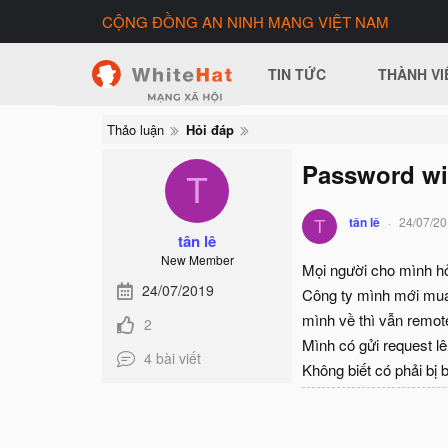
CỘNG ĐỒNG AN NINH MẠNG VIỆT NAM
TIN TỨC
THÀNH VI
Thảo luận
Hỏi đáp
Password win
T
tân lê
24/07/2
T
tân lê
New Member
Mọi người cho mình hỏ
24/07/2019
Công ty mình mới mua 
mình về thì vẫn remot
2
Mình có gửi request lê
4 bài viết
Không biết có phải bị 