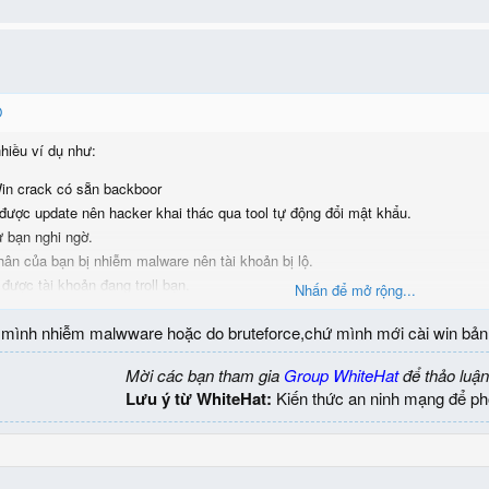
iều ví dụ như:
Win crack có sẵn backboor
ợc update nên hacker khai thác qua tool tự động đổi mật khẩu.
 bạn nghi ngờ.
hân của bạn bị nhiễm malware nên tài khoản bị lộ.
 được tài khoản đang troll bạn.
Nhấn để mở rộng...
rạng trên bạn nên tạo một user quyền admin khác và vô hiệu hóa tài khoản 
 mình nhiễm malwware hoặc do bruteforce,chứ mình mới cài win bả
 tài khoản đang tồn tại trên hệ thống.
Mời các bạn tham gia
Group WhiteHat
để thảo luận
Lưu ý từ WhiteHat:
Kiến thức an ninh mạng để ph