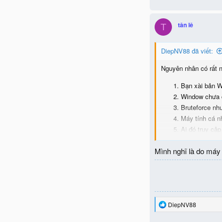
a
c
t
tân lê
T
i
o
n
DiepNV88 đã viết:
s
:
Nguyên nhân có rất nh
Bạn xài bản 
Window chưa đư
Bruteforce như
Máy tính cá n
Ai đó truy cập
Để khắc phục tình t
Mình nghĩ là do máy
scan, kiểm tra lại các
R
DiepNV88
e
a