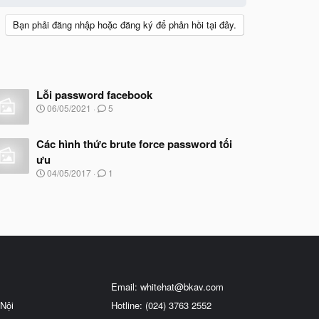
Bạn phải đăng nhập hoặc đăng ký để phản hồi tại đây.
Lỗi password facebook
N
06/05/2021
5
g
à
y
Các hình thức brute force password tối
b
ưu
ắ
N
04/05/2017
1
t
g
đ
à
ầ
y
u
b
ắ
t
đ
ầ
u
Email:
whitehat@bkav.com
Nội
Hotline: (024) 3763 2552