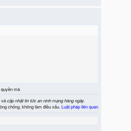
admin mặc định, đổi port RDP, update window, cài antivirus
n quyền mà
 và cập nhật tin tức an ninh mạng hàng ngày.
òng chống, không làm điều xấu.
Luật pháp liên quan