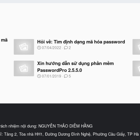
ị mã
Hỏi về: Tìm định dạng mã hóa password
N
07/04/2022
2
g
à
y
Xin hướng dẫn sử dụng phần mềm
b
PasswordPro 2.5.5.0
ắ
N
07/01/2019
5
t
g
đ
à
ầ
y
u
b
ắ
t
đ
ầ
u
trách nhiệm nội dung: NGUYỄN THẢO DIỄM HẰNG
hỉ: Tầng 2, Tòa nhà HH1, Đường Dương Đình Nghệ, Phường Cầu Giấy, TP Hà 