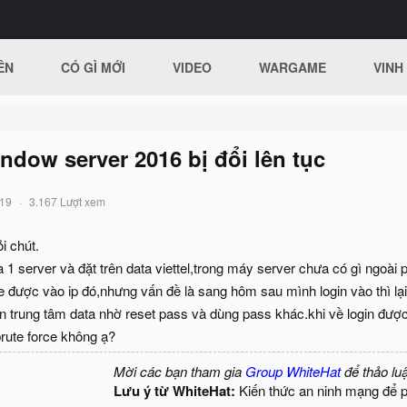
ÊN
CÓ GÌ MỚI
VIDEO
WARGAME
VINH
dow server 2016 bị đổi lên tục
019
3.167 Lượt xem
i chút.
1 server và đặt trên data viettel,trong máy server chưa có gì ngoài 
e được vào ip đó,nhưng vấn đề là sang hôm sau mình login vào thì lại
n trung tâm data nhờ reset pass và dùng pass khác.khi về login được
brute force không ạ?
Mời các bạn tham gia
Group WhiteHat
để thảo lu
Lưu ý từ WhiteHat:
Kiến thức an ninh mạng để 