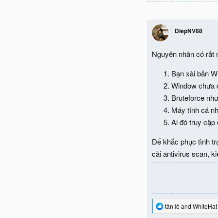
DiepNV88
Nguyên nhân có rất nh
Bạn xài bản 
Window chưa đươ
Bruteforce như 
Máy tính cá n
Ai đó truy cập 
Để khắc phục tình 
cài antivirus scan, kiể
R
tân lê
and
WhiteHat
e