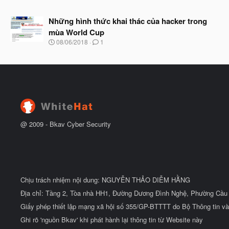
ắ
g
u
t
à
đ
Những hình thức khai thác của hacker trong
y
ầ
b
mùa World Cup
u
ắ
N
08/06/2018
1
t
g
đ
à
ầ
y
u
b
ắ
t
đ
ầ
u
@ 2009 -
Bkav Cyber Security
Chịu trách nhiệm nội dung: NGUYỄN THẢO DIỄM HẰNG
Địa chỉ: Tầng 2, Tòa nhà HH1, Đường Dương Đình Nghệ, Phường Cầu 
Giấy phép thiết lập mạng xã hội số 355/GP-BTTTT do Bộ Thông tin và
Ghi rõ 'nguồn Bkav' khi phát hành lại thông tin từ Website này