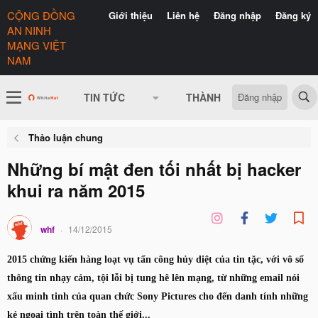
CỘNG ĐỒNG
Giới thiệu
Liên hệ
Đăng nhập
Đăng ký
AN NINH
MẠNG VIỆT
NAM
Đăng nhập
TIN TỨC
THÀNH VIÊN
CÓ GÌ 
Thảo luận chung
Những bí mật đen tối nhất bị hacker
khui ra năm 2015
whf
14/12/2015
2015 chứng kiến hàng loạt vụ tấn công hủy diệt của tin tặc, với vô số
thông tin nhạy cảm, tội lỗi bị tung hê lên mạng, từ những email nói
xấu minh tinh của quan chức Sony Pictures cho đến danh tính những
kẻ ngoại tình trên toàn thế giới...