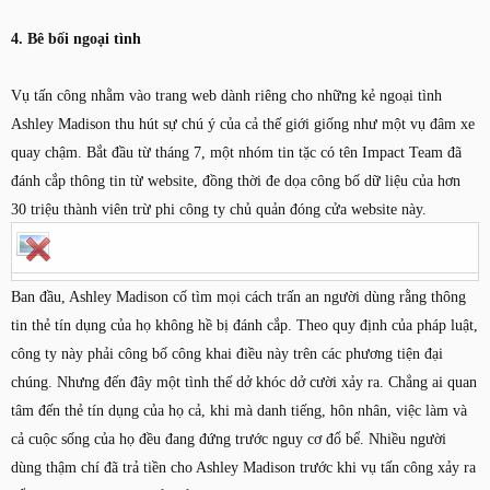
4. Bê bối ngoại tình
Vụ tấn công nhằm vào trang web dành riêng cho những kẻ ngoại tình
Ashley Madison thu hút sự chú ý của cả thế giới giống như một vụ đâm xe
quay chậm. Bắt đầu từ tháng 7, một nhóm tin tặc có tên Impact Team đã
đánh cắp thông tin từ website, đồng thời đe dọa công bố dữ liệu của hơn
30 triệu thành viên trừ phi công ty chủ quản đóng cửa website này.
Ban đầu, Ashley Madison cố tìm mọi cách trấn an người dùng rằng thông
tin thẻ tín dụng của họ không hề bị đánh cắp. Theo quy định của pháp luật,
công ty này phải công bố công khai điều này trên các phương tiện đại
chúng. Nhưng đến đây một tình thế dở khóc dở cười xảy ra. Chẳng ai quan
tâm đến thẻ tín dụng của họ cả, khi mà danh tiếng, hôn nhân, việc làm và
cả cuộc sống của họ đều đang đứng trước nguy cơ đổ bể. Nhiều người
dùng thậm chí đã trả tiền cho Ashley Madison trước khi vụ tấn công xảy ra