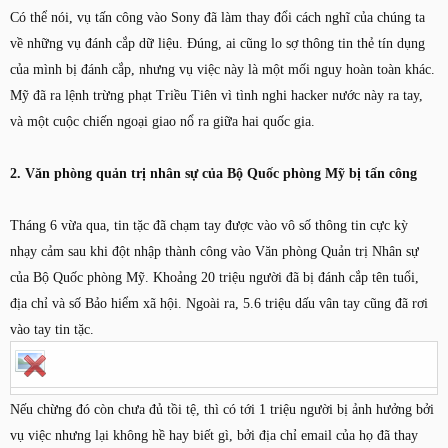
Có thể nói, vụ tấn công vào Sony đã làm thay đổi cách nghĩ của chúng ta
về những vụ đánh cắp dữ liệu. Đúng, ai cũng lo sợ thông tin thẻ tín dụng
của mình bị đánh cắp, nhưng vụ việc này là một mối nguy hoàn toàn khác.
Mỹ đã ra lệnh trừng phạt Triều Tiên vì tình nghi hacker nước này ra tay,
và một cuộc chiến ngoại giao nổ ra giữa hai quốc gia.
2. Văn phòng quản trị nhân sự của Bộ Quốc phòng Mỹ bị tấn công
Tháng 6 vừa qua, tin tặc đã chạm tay được vào vô số thông tin cực kỳ
nhạy cảm sau khi đột nhập thành công vào Văn phòng Quản trị Nhân sự
của Bộ Quốc phòng Mỹ. Khoảng 20 triệu người đã bị đánh cắp tên tuổi,
địa chỉ và số Bảo hiểm xã hội. Ngoài ra, 5.6 triệu dấu vân tay cũng đã rơi
vào tay tin tặc.
Nếu chừng đó còn chưa đủ tồi tệ, thì có tới 1 triệu người bị ảnh hưởng bởi
vụ việc nhưng lại không hề hay biết gì, bởi địa chỉ email của họ đã thay