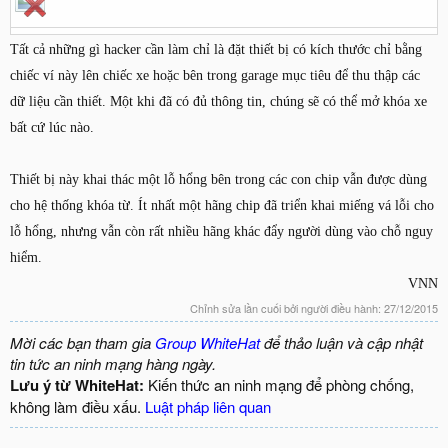
Tất cả những gì hacker cần làm chỉ là đặt thiết bị có kích thước chỉ bằng
chiếc ví này lên chiếc xe hoặc bên trong garage mục tiêu để thu thập các
dữ liệu cần thiết. Một khi đã có đủ thông tin, chúng sẽ có thể mở khóa xe
bất cứ lúc nào.
Thiết bị này khai thác một lỗ hổng bên trong các con chip vẫn được dùng
cho hệ thống khóa từ. Ít nhất một hãng chip đã triển khai miếng vá lỗi cho
lỗ hổng, nhưng vẫn còn rất nhiều hãng khác đẩy người dùng vào chỗ nguy
hiểm.
VNN
Chỉnh sửa lần cuối bởi người điều hành:
27/12/2015
Mời các bạn tham gia
Group WhiteHat
để thảo luận và cập nhật
tin tức an ninh mạng hàng ngày.
Lưu ý từ WhiteHat:
Kiến thức an ninh mạng để phòng chống,
không làm điều xấu.
Luật pháp liên quan