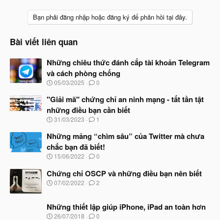
Bạn phải đăng nhập hoặc đăng ký để phản hồi tại đây.
Bài viết liên quan
Những chiêu thức đánh cắp tài khoản Telegram
và cách phòng chống
N
05/03/2025
0
g
à
"Giải mã" chứng chỉ an ninh mạng - tất tần tật
y
những điều bạn cần biết
b
N
31/03/2023
1
ắ
g
t
à
Những mảng “chìm sâu” của Twitter mà chưa
đ
y
ầ
chắc bạn đã biết!
b
u
N
15/06/2022
0
ắ
g
t
à
Chứng chỉ OSCP và những điều bạn nên biết
đ
y
ầ
N
07/02/2022
2
b
u
g
ắ
à
t
Những thiết lập giúp iPhone, iPad an toàn hơn
y
đ
b
N
26/07/2018
0
ầ