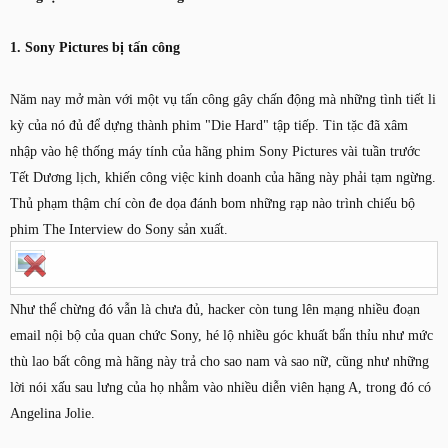
1. Sony Pictures bị tấn công
Năm nay mở màn với một vụ tấn công gây chấn động mà những tình tiết li
kỳ của nó đủ để dựng thành phim "Die Hard" tập tiếp. Tin tặc đã xâm
nhập vào hệ thống máy tính của hãng phim Sony Pictures vài tuần trước
Tết Dương lịch, khiến công việc kinh doanh của hãng này phải tạm ngừng.
Thủ phạm thậm chí còn đe dọa đánh bom những rạp nào trình chiếu bộ
phim The Interview do Sony sản xuất.
Như thể chừng đó vẫn là chưa đủ, hacker còn tung lên mạng nhiều đoạn
email nội bộ của quan chức Sony, hé lộ nhiều góc khuất bẩn thỉu như mức
thù lao bất công mà hãng này trả cho sao nam và sao nữ, cũng như những
lời nói xấu sau lưng của họ nhằm vào nhiều diễn viên hạng A, trong đó có
Angelina Jolie.