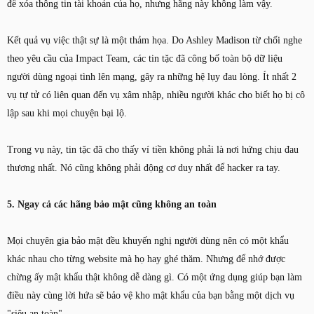
để xóa thông tin tài khoản của họ, nhưng hãng này không làm vậy.
Kết quả vụ việc thật sự là một thảm họa. Do Ashley Madison từ chối nghe
theo yêu cầu của Impact Team, các tin tặc đã công bố toàn bộ dữ liệu
người dùng ngoại tình lên mạng, gây ra những hệ lụy đau lòng. Ít nhất 2
vụ tự tử có liên quan đến vụ xâm nhập, nhiều người khác cho biết họ bị cô
lập sau khi mọi chuyện bại lộ.
Trong vụ này, tin tặc đã cho thấy ví tiền không phải là nơi hứng chịu đau
thương nhất. Nó cũng không phải động cơ duy nhất để hacker ra tay.
5. Ngay cả các hãng bảo mật cũng không an toàn
Mọi chuyên gia bảo mật đều khuyến nghị người dùng nên có một khẩu
khác nhau cho từng website mà họ hay ghé thăm. Nhưng để nhớ được
chừng ấy mật khẩu thật không dễ dàng gì. Có một ứng dụng giúp bạn làm
điều này cùng lời hứa sẽ bảo vệ kho mật khẩu của bạn bằng một dịch vụ
"siêu an toàn"