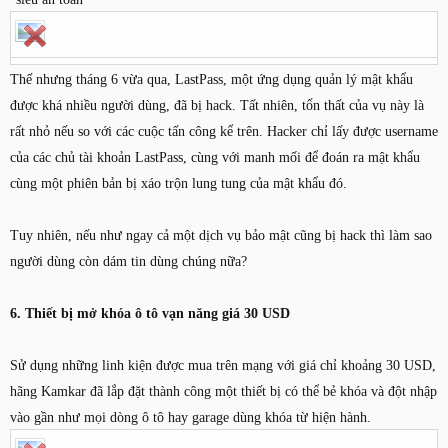
Thế nhưng tháng 6 vừa qua, LastPass, một ứng dụng quản lý mật khẩu
được khá nhiều người dùng, đã bị hack. Tất nhiên, tổn thất của vụ này là
rất nhỏ nếu so với các cuộc tấn công kể trên. Hacker chỉ lấy được username
của các chủ tài khoản LastPass, cùng với manh mối để đoán ra mật khẩu
cùng một phiên bản bị xáo trộn lung tung của mật khẩu đó.
Tuy nhiên, nếu như ngay cả một dịch vụ bảo mật cũng bị hack thì làm sao
người dùng còn dám tin dùng chúng nữa?
6. Thiết bị mở khóa ô tô vạn năng giá 30 USD
Sử dụng những linh kiện được mua trên mạng với giá chỉ khoảng 30 USD,
hãng Kamkar đã lắp đặt thành công một thiết bị có thể bẻ khóa và đột nhập
vào gần như mọi dòng ô tô hay garage dùng khóa từ hiện hành.