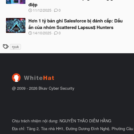
u
điệp
ắ
t
N
11/12/2025
0
đ
g
ầ
à
Hơn 1 tỷ bản ghi Salesforce bị đánh cắp: Dấu
u
y
ấn của nhóm Scattered Lapsus$ Hunters
b
N
14/10/2025
0
ắ
g
t
à
đ
T
ryuk
y
ầ
h
b
u
ắ
ẻ
t
đ
ầ
u
@ 2009 -
2026
Bkav Cyber Security
Chịu trách nhiệm nội dung: NGUYỄN THẢO DIỄM HẰNG
Địa chỉ: Tầng 2, Tòa nhà HH1, Đường Dương Đình Nghệ, Phường Cầu 