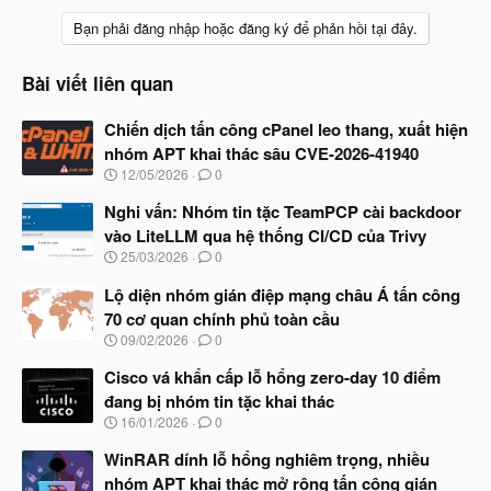
Bạn phải đăng nhập hoặc đăng ký để phản hồi tại đây.
Bài viết liên quan
Chiến dịch tấn công cPanel leo thang, xuất hiện
nhóm APT khai thác sâu CVE-2026-41940
N
12/05/2026
0
g
à
Nghi vấn: Nhóm tin tặc TeamPCP cài backdoor
y
vào LiteLLM qua hệ thống CI/CD của Trivy
b
N
25/03/2026
0
ắ
g
t
à
Lộ diện nhóm gián điệp mạng châu Á tấn công
đ
y
ầ
70 cơ quan chính phủ toàn cầu
b
u
N
09/02/2026
0
ắ
g
t
à
Cisco vá khẩn cấp lỗ hổng zero-day 10 điểm
đ
y
ầ
đang bị nhóm tin tặc khai thác
b
u
N
16/01/2026
0
ắ
g
t
à
WinRAR dính lỗ hổng nghiêm trọng, nhiều
đ
y
ầ
nhóm APT khai thác mở rộng tấn công gián
b