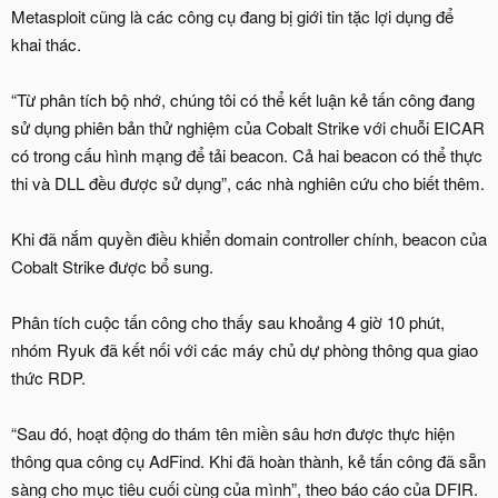
Metasploit cũng là các công cụ đang bị giới tin tặc lợi dụng để
khai thác.
“Từ phân tích bộ nhớ, chúng tôi có thể kết luận kẻ tấn công đang
sử dụng phiên bản thử nghiệm của Cobalt Strike với chuỗi EICAR
có trong cấu hình mạng để tải beacon. Cả hai beacon có thể thực
thi và DLL đều được sử dụng”, các nhà nghiên cứu cho biết thêm.
Khi đã nắm quyền điều khiển domain controller chính, beacon của
Cobalt Strike được bổ sung.
Phân tích cuộc tấn công cho thấy sau khoảng 4 giờ 10 phút,
nhóm Ryuk đã kết nối với các máy chủ dự phòng thông qua giao
thức RDP.
“Sau đó, hoạt động do thám tên miền sâu hơn được thực hiện
thông qua công cụ AdFind. Khi đã hoàn thành, kẻ tấn công đã sẵn
sàng cho mục tiêu cuối cùng của mình”, theo báo cáo của DFIR.