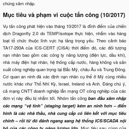
chúng xâm nhập
.
Mục tiêu và phạm vi cuộc tấn công (10/2017)​
Vụ tấn công phát hiện vào tháng 10/2017 là đỉnh điểm của chiến
dịch Dragonfly 2.0 do TEMP.Isotope thực hiện, nhắm vào hàng
loạt tổ chức thuộc lĩnh vực hạ tầng trọng yếu. Theo cảnh báo
TA17-293A của ICS-CERT (CISA) thời điểm đó, các đối tượng
nạn nhân bao gồm các công ty năng lượng (điện lực, dầu khí),
nhà máy điện hạt nhân, hệ thống cấp nước, hàng không và sản
xuất công nghiệp quan trọng tại Bắc Mỹ, châu Âu và Trung Đông.
Cơ quan an ninh đã xác định nạn nhân cụ thể ở Mỹ cùng nhiều
nước khác như Thổ Nhĩ Kỳ, Israel, Ireland và Anh. Đáng chú ý,
cả mạng CNTT doanh nghiệp lẫn mạng OT công nghiệp của các
đơn vị này đều bị nhắm tới. Nhóm tấn công
ban đầu xâm nhập
các mạng “vệ tinh” (staging target) kém an ninh hơn – điển
hình là các nhà thầu, nhà cung cấp có liên kết với mục tiêu
chính – rồi từ đó đánh ngang sang hệ thống ICS/SCADA nội
bộ của các công ty năng lượng lớn
. Mục tiêu sau cùng của