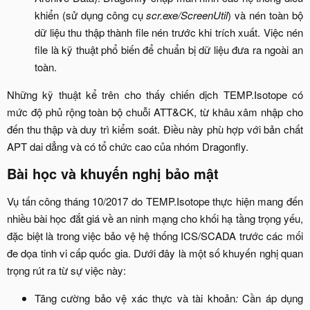
khiển (sử dụng công cụ
scr.exe/ScreenUtil
) và nén toàn bộ
dữ liệu thu thập thành file nén trước khi trích xuất. Việc nén
file là kỹ thuật phổ biến để chuẩn bị dữ liệu đưa ra ngoài an
toàn.​
Những kỹ thuật kể trên cho thấy chiến dịch TEMP.Isotope có
mức độ phủ rộng toàn bộ chuỗi ATT&CK, từ khâu xâm nhập cho
đến thu thập và duy trì kiểm soát. Điều này phù hợp với bản chất
APT dai dẳng và có tổ chức cao của nhóm Dragonfly.​
Bài học và khuyến nghị bảo mật​
Vụ tấn công tháng 10/2017 do TEMP.Isotope thực hiện mang đến
nhiều bài học đắt giá về an ninh mạng cho khối hạ tầng trọng yếu,
đặc biệt là trong việc bảo vệ hệ thống ICS/SCADA trước các mối
đe dọa tinh vi cấp quốc gia. Dưới đây là một số khuyến nghị quan
trọng rút ra từ sự việc này:​
Tăng cường bảo vệ xác thực và tài khoản
:
Cần áp dụng