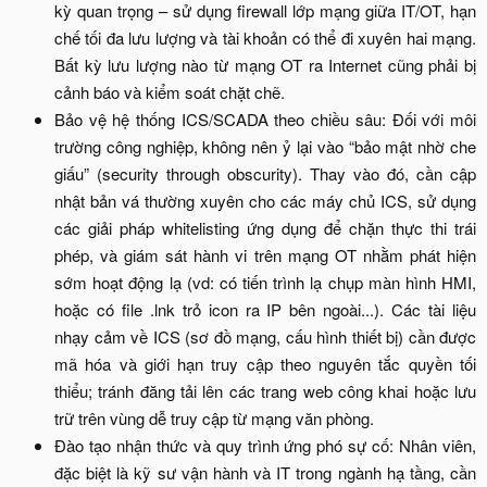
kỳ quan trọng – sử dụng firewall lớp mạng giữa IT/OT, hạn
chế tối đa lưu lượng và tài khoản có thể đi xuyên hai mạng.
Bất kỳ lưu lượng nào từ mạng OT ra Internet cũng phải bị
cảnh báo và kiểm soát chặt chẽ.​
Bảo vệ hệ thống ICS/SCADA theo chiều sâu: Đối với môi
trường công nghiệp, không nên ỷ lại vào “bảo mật nhờ che
giấu” (security through obscurity). Thay vào đó, cần cập
nhật bản vá thường xuyên cho các máy chủ ICS, sử dụng
các giải pháp whitelisting ứng dụng để chặn thực thi trái
phép, và giám sát hành vi trên mạng OT nhằm phát hiện
sớm hoạt động lạ (vd: có tiến trình lạ chụp màn hình HMI,
hoặc có file .lnk trỏ icon ra IP bên ngoài...). Các tài liệu
nhạy cảm về ICS (sơ đồ mạng, cấu hình thiết bị) cần được
mã hóa và giới hạn truy cập theo nguyên tắc quyền tối
thiểu; tránh đăng tải lên các trang web công khai hoặc lưu
trữ trên vùng dễ truy cập từ mạng văn phòng.​
Đào tạo nhận thức và quy trình ứng phó sự cố: Nhân viên,
đặc biệt là kỹ sư vận hành và IT trong ngành hạ tầng, cần