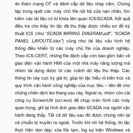
do thám mạng OT và đánh cắp dữ liệu nhạy cảm. Chúng
tập trung quét các máy chủ file nội bộ của nạn nhân, tìm
kiếm các tài liệu có từ khóa liên quan ICS/SCADA. Kết quả
điều tra cho thấy tin tặc đã thu thập được nhiều sơ đồ kỹ
thuật ICS (như
“SCADA WIRING DIAGRAM.pdf”
,
“SCADA
PANEL LAYOUTS.xlsx”
) cũng như tài liệu cấu hình hệ
thống điều khiển từ các máy chủ file của doanh nghiệp.
Theo ICS-CERT, những file đánh cắp còn bao gồm bản vẽ
giao diện vận hành HMI của một nhà máy năng lượng mà
nhóm tái dựng được từ các mảnh dữ liệu thu thập. Các
thông tin này cực kỳ giá trị, giúp tin tặc hiểu rõ kiến trúc và
quy trình vận hành công nghiệp của mục tiêu – tiền đề cho
những chiến dịch leo thang sau này. Ngoài ra, nhóm còn cài
công cụ ScreenUtil (scr.exe) để chụp màn hình các máy
quan trọng, ghi lại hình ảnh giao diện SCADA mà người vận
hành đang thấy. Tất cả dữ liệu sau đó được chúng nén lại
và chuẩn bị truyền ra ngoài. Trước khi rời hệ thống, tin tặc
thực hiện dọn dẹp: xóa file tạm, log sự kiện Windows và