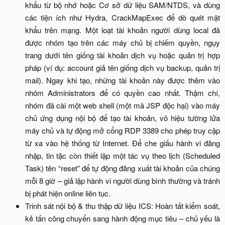
khẩu từ bộ nhớ hoặc Cơ sở dữ liệu SAM/NTDS, và dùng
các tiện ích như Hydra, CrackMapExec để dò quét mật
khẩu trên mạng. Một loạt tài khoản người dùng local đã
được nhóm tạo trên các máy chủ bị chiếm quyền, ngụy
trang dưới tên giống tài khoản dịch vụ hoặc quản trị hợp
pháp (ví dụ: account giả tên giống dịch vụ backup, quản trị
mail). Ngay khi tạo, những tài khoản này được thêm vào
nhóm Administrators để có quyền cao nhất. Thậm chí,
nhóm đã cài một web shell (một mã JSP độc hại) vào máy
chủ ứng dụng nội bộ để tạo tài khoản, vô hiệu tường lửa
máy chủ và tự động mở cổng RDP 3389 cho phép truy cập
từ xa vào hệ thống từ Internet. Để che giấu hành vi đăng
nhập, tin tặc còn thiết lập một tác vụ theo lịch (Scheduled
Task) tên “reset” để tự động đăng xuất tài khoản của chúng
mỗi 8 giờ – giả lập hành vi người dùng bình thường và tránh
bị phát hiện online liên tục.​
Trinh sát nội bộ & thu thập dữ liệu ICS: Hoàn tất kiểm soát,
kẻ tấn công chuyển sang hành động mục tiêu – chủ yếu là