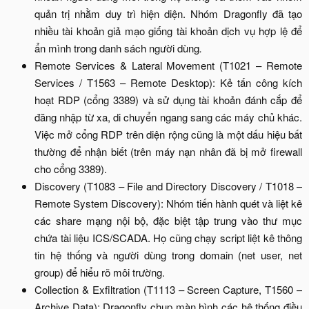
quản trị nhằm duy trì hiện diện. Nhóm Dragonfly đã tạo
nhiều tài khoản giả mạo giống tài khoản dịch vụ hợp lệ để
ẩn mình trong danh sách người dùng
.
Remote Services & Lateral Movement (T1021 – Remote
Services / T1563 – Remote Desktop): Kẻ tấn công kích
hoạt RDP (cổng 3389) và sử dụng tài khoản đánh cắp để
đăng nhập từ xa, di chuyển ngang sang các máy chủ khác.
Việc mở cổng RDP trên diện rộng cũng là một dấu hiệu bất
thường để nhận biết (trên máy nạn nhân đã bị mở firewall
cho cổng 3389).​
Discovery (T1083 – File and Directory Discovery / T1018 –
Remote System Discovery): Nhóm tiến hành quét và liệt kê
các share mạng nội bộ, đặc biệt tập trung vào thư mục
chứa tài liệu ICS/SCADA. Họ cũng chạy script liệt kê thông
tin hệ thống và người dùng trong domain (net user, net
group) để hiểu rõ môi trường.​
Collection & Exfiltration (T1113 – Screen Capture, T1560 –
Archive Data): Dragonfly chụp màn hình các hệ thống điều