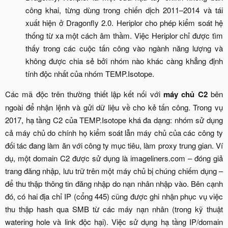
công khai, từng dùng trong chiến dịch 2011–2014 và tái
xuất hiện ở Dragonfly 2.0. Heriplor cho phép kiểm soát hệ
thống từ xa một cách âm thầm. Việc Heriplor chỉ được tìm
thấy trong các cuộc tấn công vào ngành năng lượng và
không được chia sẻ bởi nhóm nào khác càng khẳng định
tính độc nhất của nhóm TEMP.Isotope.​
Các mã độc trên thường thiết lập kết nối với
máy chủ C2
bên
ngoài để nhận lệnh và gửi dữ liệu về cho kẻ tấn công. Trong vụ
2017, hạ tầng C2 của TEMP.Isotope khá đa dạng: nhóm sử dụng
cả máy chủ do chính họ kiểm soát lẫn máy chủ của các công ty
đối tác đang làm ăn với công ty mục tiêu, làm proxy trung gian. Ví
dụ, một domain C2 được sử dụng là imageliners.com – đóng giả
trang đăng nhập, lưu trữ trên một máy chủ bị chúng chiếm dụng –
để thu thập thông tin đăng nhập do nạn nhân nhập vào. Bên cạnh
đó, có hai địa chỉ IP (cổng 445) cũng được ghi nhận phục vụ việc
thu thập hash qua SMB từ các máy nạn nhân (trong kỹ thuật
watering hole và link độc hại). Việc sử dụng hạ tầng IP/domain