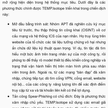
mở rộng hiện diện trong hệ thống mục tiêu. Dưới đây là các
phương thức chính được TEMP.Isotope triển khai trong chiến dịch
này:​
Mở đầu bằng trinh sát: Nhóm APT đã nghiên cứu kỹ mục
tiêu từ trước, thu thập thông tin công khai (OSINT) về cơ
cấu mạng và hệ thống ICS của nạn nhân. Họ truy lùng trên
website của tổ chức các tài liệu tưởng chừng vô hại nhưng
ẩn chứa dữ liệu kỹ thuật quan trọng. Ví dụ, tin tặc đã tìm
hiểu một bức ảnh trên trang nhân sự của một công ty, rồi
phóng to để thấy rõ model thiết bị điều khiển công nghiệp và
trạng thái vận hành hiển thị trên màn hình phía sau nhân
viên trong ảnh. Ngoài ra, từ các mạng “bàn đạp” đã xâm
nhập, chúng tiếp tục dò tìm cổng VPN, cổng email, website
nội bộ... của các công ty năng lượng lớn để xác định điểm
truy cập từ xa và tài khoản liên kết có thể lợi dụng.​
Tấn công Spear-Phishing có chủ đích: Đây là phương thức
xâm nhập chủ yếu. TEMP.Isotope sử dụng các email giả