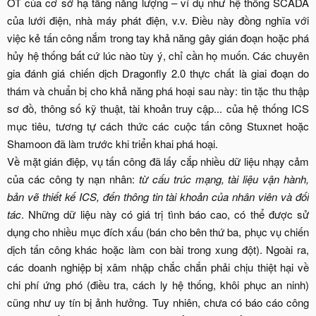
OT của cơ sở hạ tầng năng lượng – ví dụ như hệ thống SCADA
của lưới điện, nhà máy phát điện, v.v. Điều này đồng nghĩa với
việc kẻ tấn công nắm trong tay khả năng gây gián đoạn hoặc phá
hủy hệ thống bất cứ lúc nào tùy ý, chỉ cần họ muốn. Các chuyên
gia đánh giá chiến dịch Dragonfly 2.0 thực chất là giai đoạn do
thám và chuẩn bị cho khả năng phá hoại sau này: tin tặc thu thập
sơ đồ, thông số kỹ thuật, tài khoản truy cập... của hệ thống ICS
mục tiêu, tương tự cách thức các cuộc tấn công Stuxnet hoặc
Shamoon đã làm trước khi triển khai phá hoại.
Về mặt gián điệp, vụ tấn công đã lấy cắp nhiều dữ liệu nhạy cảm
của các công ty nạn nhân:
từ cấu trúc mạng, tài liệu vận hành,
bản vẽ thiết kế ICS, đến thông tin tài khoản của nhân viên và đối
tác
. Những dữ liệu này có giá trị tình báo cao, có thể được sử
dụng cho nhiều mục đích xấu (bán cho bên thứ ba, phục vụ chiến
dịch tấn công khác hoặc làm con bài trong xung đột). Ngoài ra,
các doanh nghiệp bị xâm nhập chắc chắn phải chịu thiệt hại về
chi phí ứng phó (điều tra, cách ly hệ thống, khôi phục an ninh)
cũng như uy tín bị ảnh hưởng. Tuy nhiên, chưa có báo cáo công