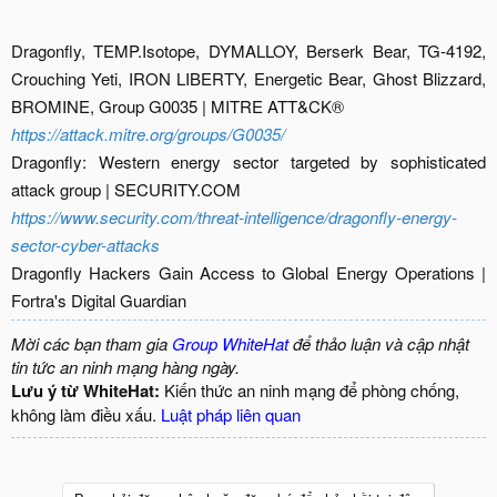
Dragonfly, TEMP.Isotope, DYMALLOY, Berserk Bear, TG-4192,
Crouching Yeti, IRON LIBERTY, Energetic Bear, Ghost Blizzard,
BROMINE, Group G0035 | MITRE ATT&CK®
https://attack.mitre.org/groups/G0035/
Dragonfly: Western energy sector targeted by sophisticated
attack group | SECURITY.COM
https://www.security.com/threat-intelligence/dragonfly-energy-
sector-cyber-attacks
Dragonfly Hackers Gain Access to Global Energy Operations |
Fortra's Digital Guardian​
Mời các bạn tham gia
Group WhiteHat
để thảo luận và cập nhật
tin tức an ninh mạng hàng ngày.
Lưu ý từ WhiteHat:
Kiến thức an ninh mạng để phòng chống,
không làm điều xấu.
Luật pháp liên quan