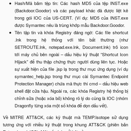
Hash/Mã băm tệp tin: Các hash MD5 của tệp INST.exe
(Backdoor.Goodor) và các payload khác đã được liệt kê
trong gói IOC của US-CERT. (Ví dụ: MD5 của INST.exe
được Symantec nêu là trùng khớp mẫu Backdoor.Goodor.​
Tên tập tin và khóa Registry đáng ngờ: Các file shortcut
.lnk trong hệ thống với tên bất thường (như
SETROUTE.lnk, notepad.exe.lnk, Document.lnk) trỏ icon
tới máy chủ bên ngoài – dấu hiệu kỹ thuật “Shortcut Icon
Hijack” để thu thập chứng thực người dùng liên tục. Hoặc
sự xuất hiện của file .jsp lạ trong thư mục ứng dụng (ví dụ
symantec_help.jsp trong thư mục cài Symantec Endpoint
Protection Manager) chứa mã thực thi cmd – dấu hiệu web
shell đặt cửa hậu. Ngoài ra, các khóa Registry hệ thống bị
chỉnh sửa (hoặc xóa bỏ) không rõ lý do cũng là IOC (nhóm
Dragonfly từng xóa một số khóa để dọn dấu vết).​
Về MITRE ATT&CK, các kỹ thuật mà TEMP.Isotope sử dụng
tương ứng với nhiều kỹ thuật trong khung ATT&CK (phiên bản