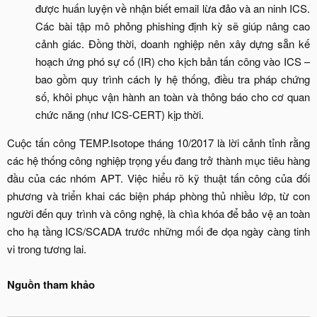
được huấn luyện về nhận biết email lừa đảo và an ninh ICS.
Các bài tập mô phỏng phishing định kỳ sẽ giúp nâng cao
cảnh giác. Đồng thời, doanh nghiệp nên xây dựng sẵn kế
hoạch ứng phó sự cố (IR) cho kịch bản tấn công vào ICS –
bao gồm quy trình cách ly hệ thống, điều tra pháp chứng
số, khôi phục vận hành an toàn và thông báo cho cơ quan
chức năng (như ICS-CERT) kịp thời.​
Cuộc tấn công TEMP.Isotope tháng 10/2017 là lời cảnh tỉnh rằng
các hệ thống công nghiệp trọng yếu đang trở thành mục tiêu hàng
đầu của các nhóm APT. Việc hiểu rõ kỹ thuật tấn công của đối
phương và triển khai các biện pháp phòng thủ nhiều lớp, từ con
người đến quy trình và công nghệ, là chìa khóa để bảo vệ an toàn
cho hạ tầng ICS/SCADA trước những mối đe dọa ngày càng tinh
vi trong tương lai.
Nguồn tham khảo