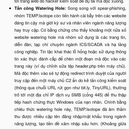
tới trang web do hacker kiểm soát để dụ tải mã độc xuống.​
Tấn công Watering Hole:
Song song với spear-phishing,
nhóm TEMP.Isotope còn tiến hành cài bẫy trên các website
đáng tin cậy mà giới kỹ sư và nhân viên ngành năng lượng
hay truy cập. Có bằng chứng cho thấy khoảng một nửa số
website watering hole mà nhóm sử dụng là các trang tin,
diễn đàn, tạp chí chuyên ngành ICS/SCADA và hạ tầng
công nghiệp. Tin tặc khai thác lỗ hổng hoặc sử dụng thông
tin xác thực đánh cắp để chèn một đoạn mã độc vào các
trang này (ví dụ chỉnh sửa tệp header.php trên máy chủ).
Mã độc thêm vào sẽ tự động redirect trình duyệt của người
truy cập đến một máy chủ C2 ẩn do kẻ tấn công kiểm soát
(thông qua chuỗi URL rút gọn như bit.ly, TinyURL), thường
trỏ tới một địa chỉ IP dịch vụ SMB (cổng 445) để thu thập
tiếp hash chứng thực Windows của nạn nhân. Chính bằng
chiêu thức watering hole này, TEMP.Isotope đã âm thầm
thu được nhiều cặp tên đăng nhập/mật khẩu trong ngành
năng lượng, tạo tiền đề xâm nhập sâu hơn. (Khoảng giữa