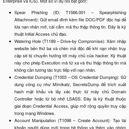
Enterprise và ICS). Một số ví dụ nổi bật gồm:​
Spear Phishing (ID: T1566.001 – Spearphishing
Attachment): Gửi email đính kèm file DOC/PDF độc hại để
lừa nạn nhân mở, cài cắm mã thu thập thông tin. Đây là kỹ
thuật Initial Access chủ đạo.​
Watering Hole (T1189 – Drive-by Compromise): Xâm nhập
website bên thứ ba và chèn mã độc để khi nạn nhân truy
cập sẽ bị chuyển hướng tới máy chủ của hacker. Kỹ thuật
này cho phép Execution mã từ xa và thu thập thông tin mà
không cần tương tác trực tiếp với nạn nhân.​
Credential Dumping (T1003 – OS Credential Dumping): Sử
dụng công cụ như Mimikatz, SecretsDump để trích xuất
hash mật khẩu và lấy xác thực từ máy chủ Domain
Controller hoặc từ bộ nhớ LSASS. Đây là kỹ thuật thuộc
giai đoạn Credential Access, giúp mở rộng quyền truy cập
trong mạng Windows.​
Account Manipulation (T1098 – Create Account): Tạo tài
khoản người dùng mới trong hệ thống và thêm vào nhóm