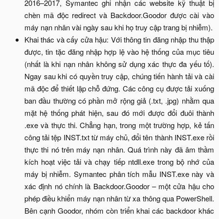
2016–2017, Symantec ghi nhận các website kỹ thuật bị
chèn mã độc redirect và Backdoor.Goodor được cài vào
máy nạn nhân vài ngày sau khi họ truy cập trang bị nhiễm).​
Khai thác và cấy cửa hậu: Với thông tin đăng nhập thu thập
được, tin tặc đăng nhập hợp lệ vào hệ thống của mục tiêu
(nhất là khi nạn nhân không sử dụng xác thực đa yếu tố).
Ngay sau khi có quyền truy cập, chúng tiến hành tải và cài
mã độc để thiết lập chỗ đứng. Các công cụ được tải xuống
ban đầu thường có phần mở rộng giả (.txt, .jpg) nhằm qua
mặt hệ thống phát hiện, sau đó mới được đổi đuôi thành
.exe và thực thi. Chẳng hạn, trong một trường hợp, kẻ tấn
công tải tệp INST.txt từ máy chủ, đổi tên thành INST.exe rồi
thực thi nó trên máy nạn nhân. Quá trình này đã âm thầm
kích hoạt việc tải và chạy tiếp ntdll.exe trong bộ nhớ của
máy bị nhiễm. Symantec phân tích mẫu INST.exe này và
xác định nó chính là Backdoor.Goodor – một cửa hậu cho
phép điều khiển máy nạn nhân từ xa thông qua PowerShell.
Bên cạnh Goodor, nhóm còn triển khai các backdoor khác