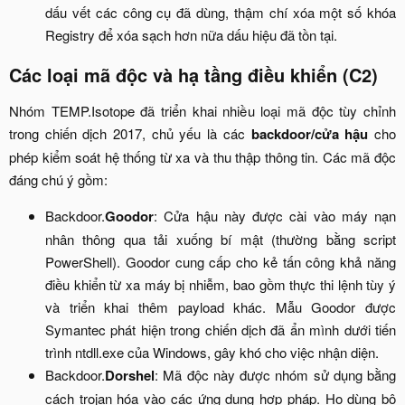
dấu vết các công cụ đã dùng, thậm chí xóa một số khóa
Registry để xóa sạch hơn nữa dấu hiệu đã tồn tại.​
Các loại mã độc và hạ tầng điều khiển (C2)​
Nhóm TEMP.Isotope đã triển khai nhiều loại mã độc tùy chỉnh
trong chiến dịch 2017, chủ yếu là các
backdoor/cửa hậu
cho
phép kiểm soát hệ thống từ xa và thu thập thông tin. Các mã độc
đáng chú ý gồm:​
Backdoor.
Goodor
: Cửa hậu này được cài vào máy nạn
nhân thông qua tải xuống bí mật (thường bằng script
PowerShell). Goodor cung cấp cho kẻ tấn công khả năng
điều khiển từ xa máy bị nhiễm, bao gồm thực thi lệnh tùy ý
và triển khai thêm payload khác. Mẫu Goodor được
Symantec phát hiện trong chiến dịch đã ẩn mình dưới tiến
trình ntdll.exe của Windows, gây khó cho việc nhận diện.​
Backdoor.
Dorshel
: Mã độc này được nhóm sử dụng bằng
cách trojan hóa vào các ứng dụng hợp pháp. Họ dùng bộ