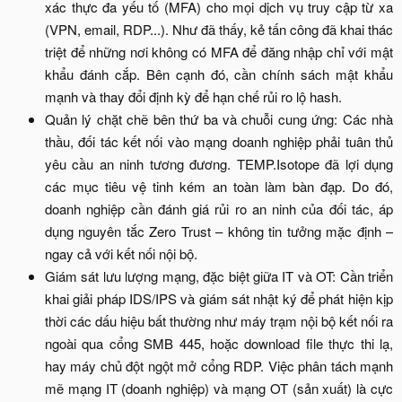
xác thực đa yếu tố (MFA) cho mọi dịch vụ truy cập từ xa
(VPN, email, RDP...). Như đã thấy, kẻ tấn công đã khai thác
triệt để những nơi không có MFA để đăng nhập chỉ với mật
khẩu đánh cắp. Bên cạnh đó, cần chính sách mật khẩu
mạnh và thay đổi định kỳ để hạn chế rủi ro lộ hash.​
Quản lý chặt chẽ bên thứ ba và chuỗi cung ứng: Các nhà
thầu, đối tác kết nối vào mạng doanh nghiệp phải tuân thủ
yêu cầu an ninh tương đương. TEMP.Isotope đã lợi dụng
các mục tiêu vệ tinh kém an toàn làm bàn đạp. Do đó,
doanh nghiệp cần đánh giá rủi ro an ninh của đối tác, áp
dụng nguyên tắc Zero Trust – không tin tưởng mặc định –
ngay cả với kết nối nội bộ.​
Giám sát lưu lượng mạng, đặc biệt giữa IT và OT: Cần triển
khai giải pháp IDS/IPS và giám sát nhật ký để phát hiện kịp
thời các dấu hiệu bất thường như máy trạm nội bộ kết nối ra
ngoài qua cổng SMB 445, hoặc download file thực thi lạ,
hay máy chủ đột ngột mở cổng RDP. Việc phân tách mạnh
mẽ mạng IT (doanh nghiệp) và mạng OT (sản xuất) là cực