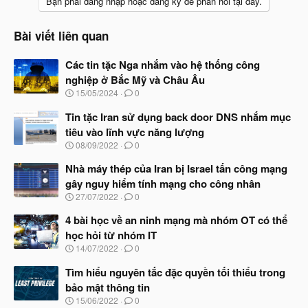
Bạn phải đăng nhập hoặc đăng ký để phản hồi tại đây.
Bài viết liên quan
Các tin tặc Nga nhắm vào hệ thống công
nghiệp ở Bắc Mỹ và Châu Âu
N
15/05/2024
0
g
à
Tin tặc Iran sử dụng back door DNS nhắm mục
y
tiêu vào lĩnh vực năng lượng
b
N
08/09/2022
0
ắ
g
t
à
Nhà máy thép của Iran bị Israel tấn công mạng
đ
y
ầ
gây nguy hiểm tính mạng cho công nhân
b
u
N
27/07/2022
0
ắ
g
t
à
4 bài học về an ninh mạng mà nhóm OT có thể
đ
y
ầ
học hỏi từ nhóm IT
b
u
N
14/07/2022
0
ắ
g
t
à
Tìm hiểu nguyên tắc đặc quyền tối thiểu trong
đ
y
ầ
bảo mật thông tin
b
u
N
15/06/2022
0
ắ