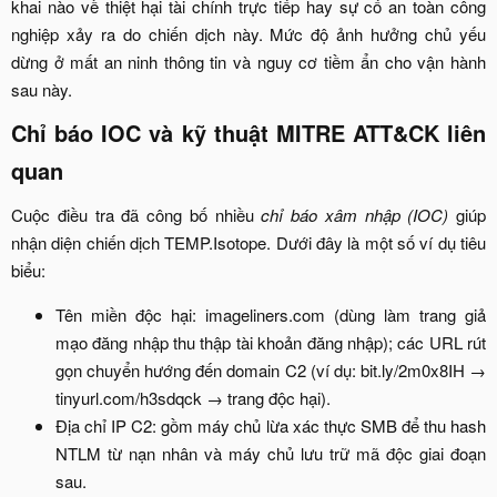
khai nào về thiệt hại tài chính trực tiếp hay sự cố an toàn công
nghiệp xảy ra do chiến dịch này. Mức độ ảnh hưởng chủ yếu
dừng ở mất an ninh thông tin và nguy cơ tiềm ẩn cho vận hành
sau này.​
Chỉ báo IOC và kỹ thuật MITRE ATT&CK liên
quan​
Cuộc điều tra đã công bố nhiều
chỉ báo xâm nhập (IOC)
giúp
nhận diện chiến dịch TEMP.Isotope. Dưới đây là một số ví dụ tiêu
biểu:​
Tên miền độc hại: imageliners.com (dùng làm trang giả
mạo đăng nhập thu thập tài khoản đăng nhập); các URL rút
gọn chuyển hướng đến domain C2 (ví dụ: bit.ly/2m0x8IH →
tinyurl.com/h3sdqck → trang độc hại).​
Địa chỉ IP C2: gồm máy chủ lừa xác thực SMB để thu hash
NTLM từ nạn nhân và máy chủ lưu trữ mã độc giai đoạn
sau.​