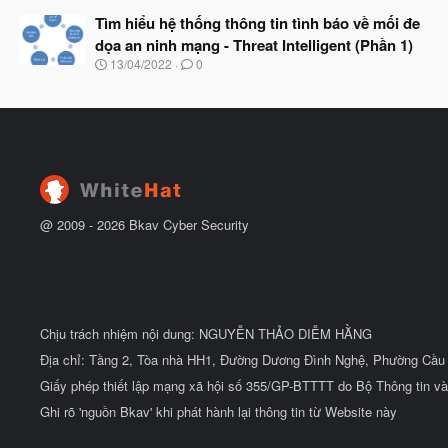
g
t
à
Tìm hiểu hệ thống thông tin tình báo về mối đe
đ
y
ầ
dọa an ninh mạng - Threat Intelligent (Phần 1)
b
u
N
13/04/2022
0
ắ
g
t
à
đ
y
ầ
b
u
ắ
t
đ
ầ
u
@ 2009 -
2026
Bkav Cyber Security
Chịu trách nhiệm nội dung: NGUYỄN THẢO DIỄM HẰNG
Địa chỉ: Tầng 2, Tòa nhà HH1, Đường Dương Đình Nghệ, Phường Cầu 
Giấy phép thiết lập mạng xã hội số 355/GP-BTTTT do Bộ Thông tin và
Ghi rõ 'nguồn Bkav' khi phát hành lại thông tin từ Website này