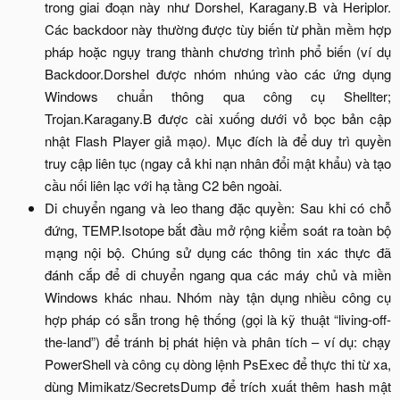
trong giai đoạn này như Dorshel, Karagany.B và Heriplor.
Các backdoor này thường được tùy biến từ phần mềm hợp
pháp hoặc ngụy trang thành chương trình phổ biến (ví dụ
Backdoor.Dorshel được nhóm nhúng vào các ứng dụng
Windows chuẩn thông qua công cụ Shellter;
Trojan.Karagany.B được cài xuống dưới vỏ bọc bản cập
nhật Flash Player giả mạo
)
. Mục đích là để duy trì quyền
truy cập liên tục (ngay cả khi nạn nhân đổi mật khẩu) và tạo
cầu nối liên lạc với hạ tầng C2 bên ngoài.​
Di chuyển ngang và leo thang đặc quyền: Sau khi có chỗ
đứng, TEMP.Isotope bắt đầu mở rộng kiểm soát ra toàn bộ
mạng nội bộ. Chúng sử dụng các thông tin xác thực đã
đánh cắp để di chuyển ngang qua các máy chủ và miền
Windows khác nhau. Nhóm này tận dụng nhiều công cụ
hợp pháp có sẵn trong hệ thống (gọi là kỹ thuật “living-off-
the-land”) để tránh bị phát hiện và phân tích – ví dụ: chạy
PowerShell và công cụ dòng lệnh PsExec để thực thi từ xa,
dùng Mimikatz/SecretsDump để trích xuất thêm hash mật