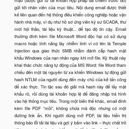
mạo (được gửi từ tài khoản hợp pháp đã chiếm trước đó)
gửi tới nhân viên của mục tiêu. Nội dung email được thiết
kế liên quan đến hệ thống điều khiển công nghiệp hoặc vận
hành nhà máy, ví dụ như hồ sơ ứng viên kỹ sư SCADA, thư
mời hội thảo, tài liệu kỹ thuật... để tạo độ tin cậy. Email
thường đính kèm file Microsoft Word độc hại có sử dụng
macro hoặc tính năng lây nhiễm tinh vi có tên là Temple
Injection qua giao thức SMB nhằm đánh cắp hash mật
khẩu Windows của nạn nhân ngay khi mở file. Kỹ thuật này
khai thác chức năng tự động của MS Word: file Word tham
chiếu đến một tài nguyên từ xa khiến Windows tự động gửi
hash NTLM của người dùng đến máy chủ của kẻ tấn công
để xác thực. Tin tặc sau đó giải mã hash này để lấy mật
khẩu rõ, rồi dùng tài khoản hợp lệ để đăng nhập trá hình
vào hệ thống mục tiêu. Trong một biến thể khác, email đính
kèm file PDF “mồi”, không chứa mã độc nhưng có một
đường link ẩn. Khi người dùng mở PDF, tài liệu hiển thị
thông báo lỗi tải tài liệu và gợi ý bấm vào link – thực chất trỏ