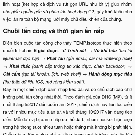
linh hoạt (kết hợp cả dịch vụ rút gọn URL như bit.ly) giúp nhóm
che giấu nguồn gốc
và
phân tán hoạt động
C2, gây khó khăn cho
việc lần ra toàn bộ mạng lưới máy chủ điều khiển của chúng.​
Chuỗi tấn công và thời gian ẩn nấp​
Diễn biến cuộc tấn công cho thấy TEMP.Isotope thực hiện theo
chuỗi kill-chain
6 giai đoạn
: Từ
Trinh sát
→
Vũ khí hóa
(tạo tài
liệu/email độc hại) →
Phát tán
(gửi email, cài mã watering hole)
→
Khai thác
(đánh cắp thông tin xác thực, chèn backdoor) →
Cài cắm
(tạo tài khoản, lịch, web shell) →
Hành động mục tiêu
(thu thập dữ liệu ICS, mở rộng kiểm soát)
.
Đây là một chiến dịch xâm nhập kéo dài và có chủ đích cao chứ
không phải tấn công nhất thời. Theo đánh giá của DHS (Mỹ), từ ít
nhất tháng 5/2017 đến cuối năm 2017, chiến dịch này liên tục diễn
ra với nhiều mục tiêu tuần tự, và tới tháng 10/2017 vẫn đang tiếp
diễn. Mỗi đơn vị bị xâm nhập có thể đã bị nhóm hacker hiện diện
trong hệ thống suốt nhiều tuần hoặc tháng mà không bị phát hiện.
Chẳng hạn, Symantec chỉ ra rằng trong một trường hợp, tin tặc