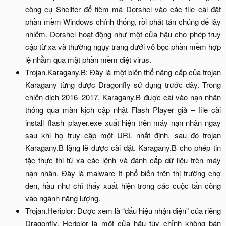
công cụ Shellter để tiêm mã Dorshel vào các file cài đặt
phần mềm Windows chính thống, rồi phát tán chúng để lây
nhiễm. Dorshel hoạt động như một cửa hậu cho phép truy
cập từ xa và thường ngụy trang dưới vỏ bọc phần mềm hợp
lệ nhằm qua mặt phần mềm diệt virus.​
Trojan.Karagany.B: Đây là một biến thể nâng cấp của trojan
Karagany từng được Dragonfly sử dụng trước đây. Trong
chiến dịch 2016–2017, Karagany.B được cài vào nạn nhân
thông qua màn kịch cập nhật Flash Player giả – file cài
install_flash_player.exe xuất hiện trên máy nạn nhân ngay
sau khi họ truy cập một URL nhất định, sau đó trojan
Karagany.B lặng lẽ được cài đặt. Karagany.B cho phép tin
tặc thực thi từ xa các lệnh và đánh cắp dữ liệu trên máy
nạn nhân. Đây là malware ít phổ biến trên thị trường chợ
đen, hầu như chỉ thấy xuất hiện trong các cuộc tấn công
vào ngành năng lượng.​
Trojan.Heriplor: Được xem là “dấu hiệu nhận diện” của riêng
Dragonfly, Heriplor là một cửa hậu tùy chỉnh không bán