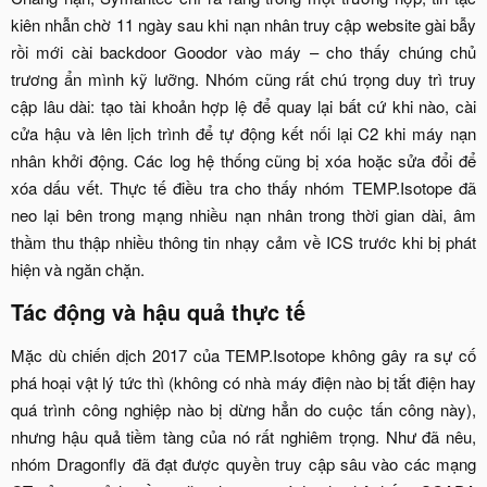
kiên nhẫn chờ 11 ngày sau khi nạn nhân truy cập website gài bẫy
rồi mới cài backdoor Goodor vào máy – cho thấy chúng chủ
trương ẩn mình kỹ lưỡng. Nhóm cũng rất chú trọng duy trì truy
cập lâu dài: tạo tài khoản hợp lệ để quay lại bất cứ khi nào, cài
cửa hậu và lên lịch trình để tự động kết nối lại C2 khi máy nạn
nhân khởi động. Các log hệ thống cũng bị xóa hoặc sửa đổi để
xóa dấu vết. Thực tế điều tra cho thấy nhóm TEMP.Isotope đã
neo lại bên trong mạng nhiều nạn nhân trong thời gian dài, âm
thầm thu thập nhiều thông tin nhạy cảm về ICS trước khi bị phát
hiện và ngăn chặn.​
Tác động và hậu quả thực tế​
Mặc dù chiến dịch 2017 của TEMP.Isotope không gây ra sự cố
phá hoại vật lý tức thì (không có nhà máy điện nào bị tắt điện hay
quá trình công nghiệp nào bị dừng hẳn do cuộc tấn công này),
nhưng hậu quả tiềm tàng của nó rất nghiêm trọng. Như đã nêu,
nhóm Dragonfly đã đạt được quyền truy cập sâu vào các mạng