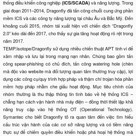
thống điều khiển công nghiệp
(ICS/SCADA)
và năng lượng. Trong
giai đoạn 2011–2014, Dragonfly đã tấn công chuỗi cung ứng phần
mềm ICS và các công ty năng lượng tại châu Âu và Bắc Mỹ. Đến
khoảng cuối 2015, nhóm tái xuất hiện với chiến dịch “Dragonfly
2.0” kéo dài đến 2017, cho thấy sự gia tăng hoạt động rõ rệt trong
năm 2017
.
TEMP.Isotope/Dragonfly sử dụng nhiều chiến thuật APT tinh vi để
xâm nhập và lưu lại trong mạng nạn nhân. Chúng bao gồm tấn
công spear-phishing có chủ đích, tấn công watering hole (chèn
mã độc vào website mà đối tượng quan tâm thường truy cập), lợi
dụng các công cụ/quy trình hợp pháp và thậm chí trojan hóa phần
mềm hợp pháp nhằm che giấu hoạt động. Mục tiêu chính của
nhóm thường là thu thập thông tin tình báo về hệ thống ICS –
chẳng hạn cách vận hành nhà máy điện – đồng thời thiết lập khả
năng truy cập vào hệ thống OT (Operational Technology).
Symantec cho biết Dragonfly tỏ ra quan tâm đến việc tìm hiểu
cấu trúc vận hành của các cơ sở năng lượng và có tiềm năng
thực sự để chiếm quyền điều khiển hoặc phá hoại hệ thống mà