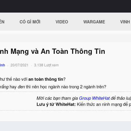
ÊN
CÓ GÌ MỚI
VIDEO
WARGAME
VINH
nh Mạng và An Toàn Thông Tin
inh
20/07/2021
3.138 Lượt xem
hư thế nào với
an toàn thông tin
?
trắng
hay
đen
thì nên học ngành nào trong 2 ngành trên?
Mời các bạn tham gia
Group WhiteHat
để thảo lu
Lưu ý từ WhiteHat:
Kiến thức an ninh mạng để 