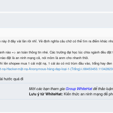
 này ở đây vài lần rồi nhỉ. Về định nghĩa câu chữ có thể tìm ra điểm khác nh
ành nào => an toàn thông tin nhé. Các trường đại học lúc chia ngành đều đặt 
g nào đặt là an ninh mạng cả, nói mồm là anm cho nhanh thôi.
hì lên shopee mua 1 cái mặt nạ, 1 cái áo có mũ trùm đầu vào, trắng hay đen 
t-nạ-Hacker-mặt-nạ-Anonymous-hàng-dẹp-loại-1-(Trắng)-i.68453453.11342823
hài hước quá đi
Mời các bạn tham gia
Group WhiteHat
để thảo luận
Lưu ý từ WhiteHat:
Kiến thức an ninh mạng để ph