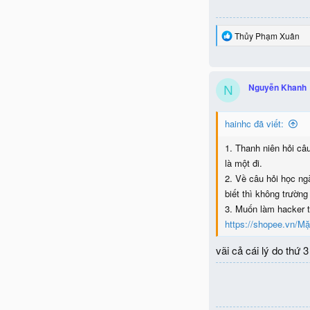
R
Thủy Phạm Xuân
e
a
c
t
Nguyễn Khanh
N
i
o
n
hainhc đã viết:
s
:
1. Thanh niên hỏi câu
là một đi.
2. Về câu hỏi học ng
biết thì không trườn
3. Muốn làm hacker t
https://shopee.vn/Mặ
vãi cả cái lý do thứ