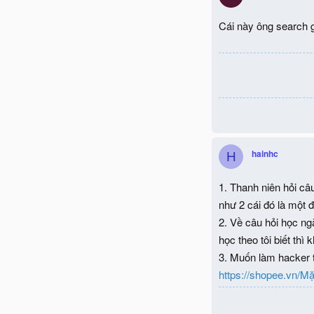
Cái này ông search g
hainhc
H
1. Thanh niên hỏi câ
như 2 cái đó là một đ
2. Về câu hỏi học ng
học theo tôi biết th
3. Muốn làm hacker t
https://shopee.vn/M