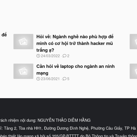
 để
Hỏi về: Ngành nghề nào phù hợp để
mình có cơ hội trở thành hacker mũ
trắng ạ?
N
24/03/2022
2
g
à
Cần hỏi về laptop cho ngành an ninh
y
mạng
b
N
23/06/2021
5
ắ
g
t
à
đ
y
ầ
b
u
ắ
t
đ
ầ
trách nhiệm nội dung: NGUYỄN THẢO DIỄM HẰNG
u
hỉ: Tầng 2, Tòa nhà HH1, Đường Dương Đình Nghệ, Phường Cầu Giấy, TP Hà 
phép thiết lập mạng xã hội số 355/GP-BTTTT do Bộ Thông tin và Truyền thôn