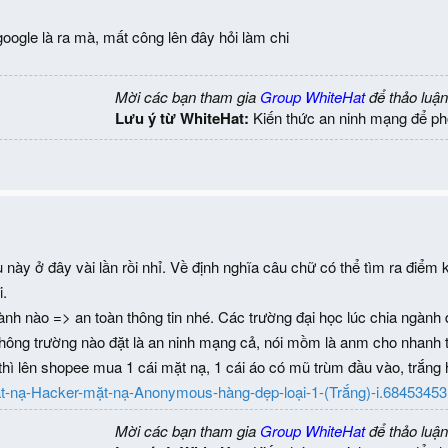
oogle là ra mà, mất công lên đây hỏi làm chi
Mời các bạn tham gia
Group WhiteHat
để thảo luận
Lưu ý từ WhiteHat:
Kiến thức an ninh mạng để ph
u này ở đây vài lần rồi nhỉ. Về định nghĩa câu chữ có thể tìm ra điểm
i.
ành nào => an toàn thông tin nhé. Các trường đại học lúc chia ngành 
ì không trường nào đặt là an ninh mạng cả, nói mồm là anm cho nhanh t
hì lên shopee mua 1 cái mặt nạ, 1 cái áo có mũ trùm đầu vào, trắng h
ặt-nạ-Hacker-mặt-nạ-Anonymous-hàng-dẹp-loại-1-(Trắng)-i.684534
Mời các bạn tham gia
Group WhiteHat
để thảo luận