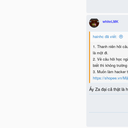
whiteLMK
hainhc đã viết:
1. Thanh niên hỏi câu
là một đi.
2. Về câu hỏi học ng
biết thì không trườn
3. Muốn làm hacker t
https://shopee.vn/Mặ
Ấy Za đại cả thật là 