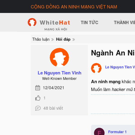
CỘNG ĐỒNG AN NINH MẠNG VIỆT NAM
TIN TỨC
THÀNH VI
Thảo luận
Hỏi đáp
Ngành An Ni
Le Nguyen Tien V
Le Nguyen Tien Vinh
Well-Known Member
An ninh mạng
khác n
12/04/2021
Muốn làm
hacker mũ 
1
48 bài viết
Formular 1
F