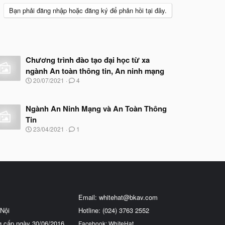
Bạn phải đăng nhập hoặc đăng ký để phản hồi tại đây.
Chương trình đào tạo đại học từ xa
ngành An toàn thông tin, An ninh mạng
N
20/07/2021
4
g
à
y
Ngành An Ninh Mạng và An Toàn Thông
b
Tin
ắ
t
N
23/04/2021
1
đ
g
ầ
à
u
y
b
ắ
t
đ
ầ
Email:
whitehat@bkav.com
u
Nội
Hotline: (024) 3763 2552
g cấp ngày 30/06/2016
Facebook: WhiteHat