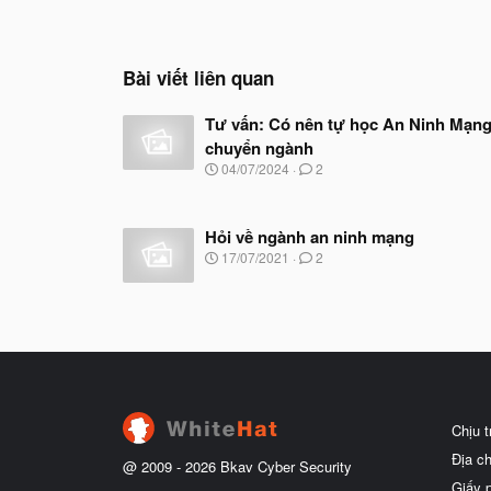
Bài viết liên quan
Tư vấn: Có nên tự học An Ninh Mạng
chuyển ngành
N
04/07/2024
2
g
à
y
Hỏi về ngành an ninh mạng
b
ắ
N
17/07/2021
2
t
g
đ
à
ầ
y
u
b
ắ
t
đ
ầ
u
Chịu 
Địa c
@ 2009 -
2026
Bkav Cyber Security
Giấy 