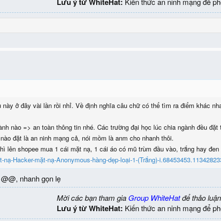
Lưu ý từ WhiteHat:
Kiến thức an ninh mạng để ph
 này ở đây vài lần rồi nhỉ. Về định nghĩa câu chữ có thể tìm ra điểm khác nh
ành nào => an toàn thông tin nhé. Các trường đại học lúc chia ngành đều đặt 
g nào đặt là an ninh mạng cả, nói mồm là anm cho nhanh thôi.
hì lên shopee mua 1 cái mặt nạ, 1 cái áo có mũ trùm đầu vào, trắng hay đen 
t-nạ-Hacker-mặt-nạ-Anonymous-hàng-dẹp-loại-1-(Trắng)-i.68453453.11342823
 3 @@, nhanh gọn lẹ
Mời các bạn tham gia
Group WhiteHat
để thảo luận
Lưu ý từ WhiteHat:
Kiến thức an ninh mạng để ph