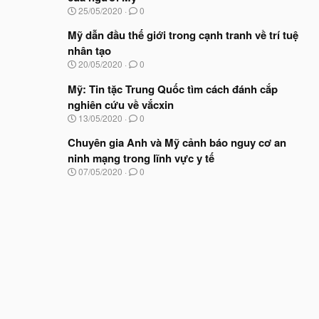
b
u
N
25/05/2020
0
ắ
g
t
à
Mỹ dẫn đầu thế giới trong cạnh tranh về trí tuệ
đ
y
ầ
nhân tạo
b
u
N
20/05/2020
0
ắ
g
t
à
Mỹ: Tin tặc Trung Quốc tìm cách đánh cắp
đ
y
ầ
nghiên cứu về vắcxin
b
u
N
13/05/2020
0
ắ
g
t
à
Chuyên gia Anh và Mỹ cảnh báo nguy cơ an
đ
y
ầ
ninh mạng trong lĩnh vực y tế
b
u
N
07/05/2020
0
ắ
g
t
à
đ
y
ầ
b
u
ắ
t
đ
ầ
u