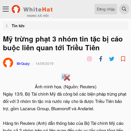
Đăng nhập
Tin tức
Mỹ trừng phạt 3 nhóm tin tặc bị cáo
buộc liên quan tới Triều Tiên
MrQuậy
14/09/2019
Ảnh minh họa. (Nguồn: Reuters)​
Ngày 13/9, Bộ Tài chính Mỹ đã công bố các biện pháp trừng phạt
đối với 3 nhóm tin tặc mà nước này cho là được Triều Tiên bảo
trợ, gồm Lazarus Group, Bluenoroff và Andariel.
Hãng tin Reuters (Anh) dẫn thông báo của Bộ Tài chính Mỹ cáo
buộc cả 3 nhóm trên có liên quan đến các vụ tấn công tống tiến