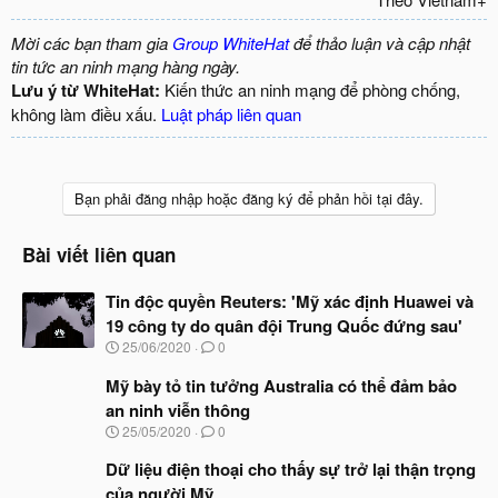
Mời các bạn tham gia
Group WhiteHat
để thảo luận và cập nhật
tin tức an ninh mạng hàng ngày.
Lưu ý từ WhiteHat:
Kiến thức an ninh mạng để phòng chống,
không làm điều xấu.
Luật pháp liên quan
Bạn phải đăng nhập hoặc đăng ký để phản hồi tại đây.
Bài viết liên quan
Tin độc quyền Reuters: 'Mỹ xác định Huawei và
19 công ty do quân đội Trung Quốc đứng sau'
N
25/06/2020
0
g
à
Mỹ bày tỏ tin tưởng Australia có thể đảm bảo
y
an ninh viễn thông
b
N
25/05/2020
0
ắ
g
t
à
Dữ liệu điện thoại cho thấy sự trở lại thận trọng
đ
y
ầ
của người Mỹ