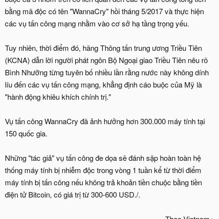
bằng mã độc có tên "WannaCry" hồi tháng 5/2017 và thực hiện
các vụ tấn công mạng nhằm vào cơ sở hạ tầng trọng yếu.
Tuy nhiên, thời điểm đó, hãng Thông tấn trung ương Triều Tiên
(KCNA) dẫn lời người phát ngôn Bộ Ngoại giao Triều Tiên nêu rõ
Bình Nhưỡng từng tuyên bố nhiều lần rằng nước này không dính
líu đến các vụ tấn công mạng, khẳng định cáo buộc của Mỹ là
"hành động khiêu khích chính trị."
Vụ tấn công WannaCry đã ảnh hưởng hơn 300.000 máy tính tại
150 quốc gia.
Những "tác giả" vụ tấn công đe dọa sẽ đánh sập hoàn toàn hệ
thống máy tính bị nhiễm độc trong vòng 1 tuần kể từ thời điểm
máy tính bị tấn công nếu không trả khoản tiền chuộc bằng tiền
điện tử Bitcoin, có giá trị từ 300-600 USD./.
Theo Vietnam+​