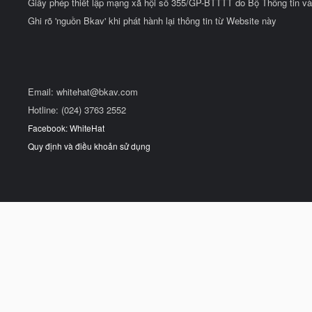
Giấy phép thiết lập mạng xã hội số 355/GP-BTTTT do Bộ Thông tin và
Ghi rõ 'nguồn Bkav' khi phát hành lại thông tin từ Website này
Email:
whitehat@bkav.com
Hotline: (024) 3763 2552
Facebook: WhiteHat
Quy định và điều khoản sử dụng