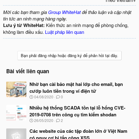
Mời các bạn tham gia
Group WhiteHat
để thảo luận và cập nhật
tin tức an ninh mạng hàng ngày.
Lưu ý từ WhiteHat:
Kiến thức an ninh mạng để phòng chống,
không làm điều xấu.
Luật pháp liên quan
Bạn phải đăng nhập hoặc đăng ký để phản hồi tại đây.
Bài viết liên quan
Nhờ bạn cài bảo mật hai lớp cho email, bạn
cướp luôn tiền trong ví điện tử
N
04/08/2020
0
g
à
Nhiều hệ thống SCADA tồn tại lỗ hổng CVE-
y
2019-0708 trên công cụ tìm kiếm shodan
b
N
26/05/2020
2
ắ
g
t
à
Các website của các tập đoàn lớn ở Việt Nam
đ
y
ầ
có nguy cơ bị tấn công XSS