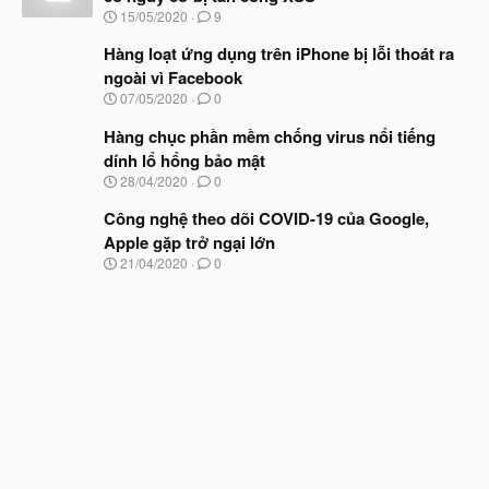
b
u
N
15/05/2020
9
ắ
g
t
à
Hàng loạt ứng dụng trên iPhone bị lỗi thoát ra
đ
y
ầ
ngoài vì Facebook
b
u
N
07/05/2020
0
ắ
g
t
à
Hàng chục phần mềm chống virus nổi tiếng
đ
y
ầ
dính lổ hổng bảo mật
b
u
N
28/04/2020
0
ắ
g
t
à
Công nghệ theo dõi COVID-19 của Google,
đ
y
ầ
Apple gặp trở ngại lớn
b
u
N
21/04/2020
0
ắ
g
t
à
đ
y
ầ
b
u
ắ
t
đ
ầ
u