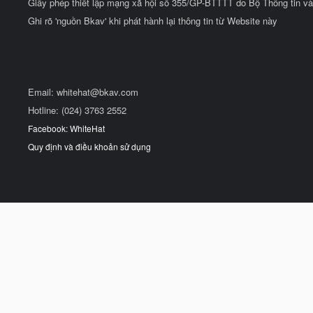
Giấy phép thiết lập mạng xã hội số 355/GP-BTTTT do Bộ Thông tin và
Ghi rõ 'nguồn Bkav' khi phát hành lại thông tin từ Website này
Email:
whitehat@bkav.com
Hotline: (024) 3763 2552
Facebook: WhiteHat
Quy định và điều khoản sử dụng