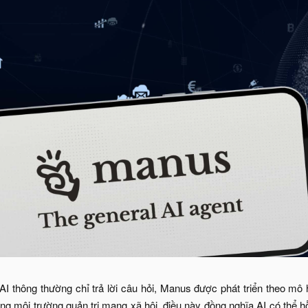
AI thông thường chỉ trả lời câu hỏi, Manus được phát triển theo mô 
ng môi trường quản trị mạng xã hội, điều này đồng nghĩa AI có thể h