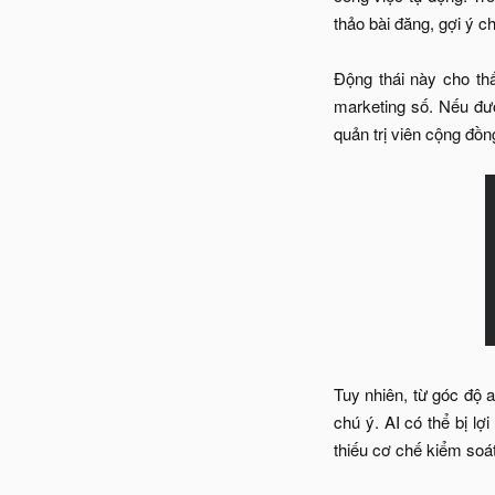
thảo bài đăng, gợi ý c
Động thái này cho th
marketing số. Nếu đượ
quản trị viên cộng đồn
Tuy nhiên, từ góc độ a
chú ý. AI có thể bị l
thiếu cơ chế kiểm soá