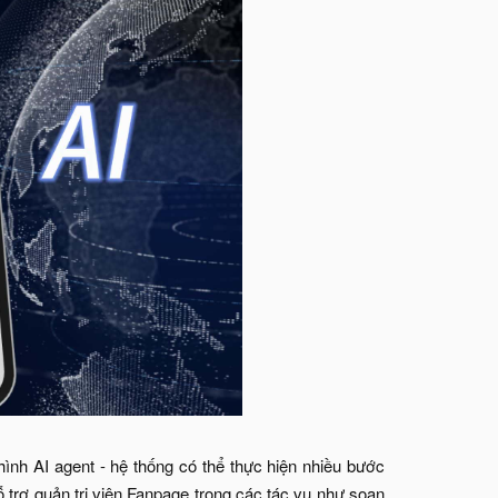
hình AI agent - hệ thống có thể thực hiện nhiều bước
ỗ trợ quản trị viên Fanpage trong các tác vụ như soạn