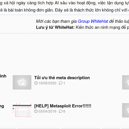
g xã hội ngày càng tích hợp AI sâu vào hoạt động, việc tận dụng t
sẽ là bài toán không đơn giản. Đây sẽ là thách thức lớn không chỉ vớ
Mời các bạn tham gia
Group WhiteHat
để thảo lu
Lưu ý từ WhiteHat:
Kiến thức an ninh mạng để 
inh
Tối ưu thẻ meta description
N
16/05/2020
1
g
à
y
b
ng
[HELP] Metasploit Error!!!!!!
ắ
t
N
03/04/2016
6
đ
g
ầ
à
u
y