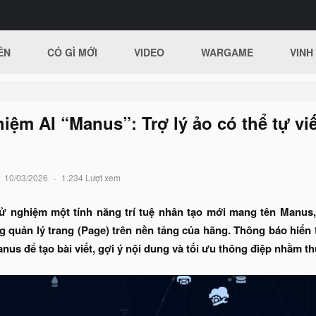
ÊN
CÓ GÌ MỚI
VIDEO
WARGAME
VINH
iệm AI “Manus”: Trợ lý ảo có thể tự viế
10/03/2026
1.234 Lượt xem
ử nghiệm một tính năng trí tuệ nhân tạo mới mang tên Manus,
quản lý trang (Page) trên nền tảng của hãng. Thông báo hiển t
nus để tạo bài viết, gợi ý nội dung và tối ưu thông điệp nhằm 