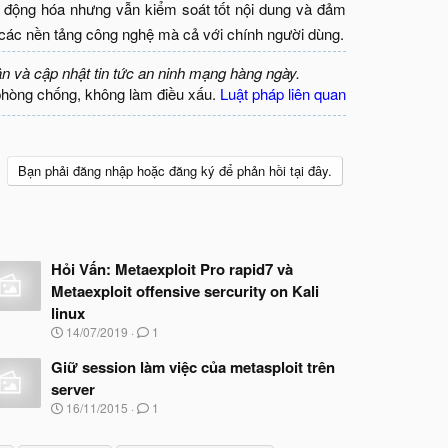
ự động hóa nhưng vẫn kiểm soát tốt nội dung và đảm
i các nền tảng công nghệ mà cả với chính người dùng.​
ận và cập nhật tin tức an ninh mạng hàng ngày.
phòng chống, không làm điều xấu.
Luật pháp liên quan
Bạn phải đăng nhập hoặc đăng ký để phản hồi tại đây.
Hỏi Vấn: Metaexploit Pro rapid7 và
Metaexploit offensive sercurity on Kali
linux
N
14/07/2019
1
g
à
Giữ session làm việc của metasploit trên
y
server
b
N
16/11/2015
1
ắ
g
t
à
đ