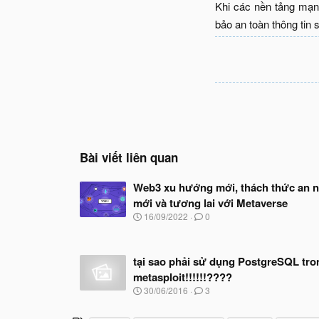
Khi các nền tảng mạn
bảo an toàn thông tin 
Bài viết liên quan
Web3 xu hướng mới, thách thức an n
mới và tương lai với Metaverse
N
16/09/2022
0
g
à
y
tại sao phải sử dụng PostgreSQL tro
b
ắ
metasploit!!!!!!????
t
N
30/06/2016
3
đ
g
ầ
à
u