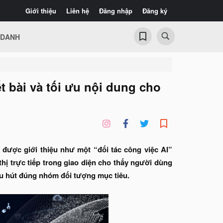
Giới thiệu
Liên hệ
Đăng nhập
Đăng ký
 DANH
t bài và tối ưu nội dung cho
 được giới thiệu như một “đối tác công việc AI”
hị trực tiếp trong giao diện cho thấy người dùng
thu hút đúng nhóm đối tượng mục tiêu.