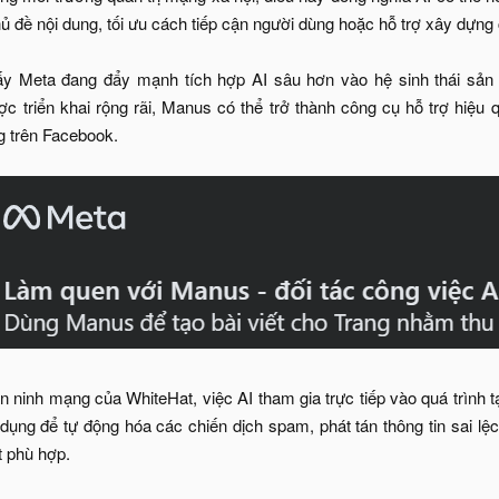
hủ đề nội dung, tối ưu cách tiếp cận người dùng hoặc hỗ trợ xây dựng 
ấy Meta đang đẩy mạnh tích hợp AI sâu hơn vào hệ sinh thái sản p
c triển khai rộng rãi, Manus có thể trở thành công cụ hỗ trợ hiệu
g trên Facebook.
n ninh mạng của WhiteHat, việc AI tham gia trực tiếp vào quá trình t
ợi dụng để tự động hóa các chiến dịch spam, phát tán thông tin sai l
t phù hợp.