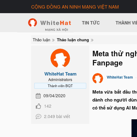
CỘNG ĐỒNG AN NINH MẠNG VIỆT NAM
TIN TỨC
THÀNH VI
Thảo luận
Thảo luận chung
Meta thử ngh
Fanpage
WhiteHat Team
WhiteHat Team
Administrators
Thành viên BQT
Meta vừa bắt đầu th
09/04/2020
dành cho người dùng 
142
có thể sử dụng AI Ma
2.049 bài viết