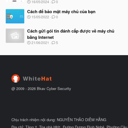
N
16/05/2024
0
ắ
g
t
à
Cách để bảo mật máy chủ của bạn
đ
y
ầ
N
15/05/2022
0
b
u
g
ắ
à
t
Cách gửi gói tin đánh cắp được về máy chủ
y
đ
b
bằng Internet
ầ
ắ
N
u
21/06/2021
5
t
g
đ
à
ầ
y
u
b
ắ
t
đ
ầ
u
@ 2009 -
2026
Bkav Cyber Security
Chịu trách nhiệm nội dung: NGUYỄN THẢO DIỄM HẰNG
Địa chỉ: Tầng 2, Tòa nhà HH1, Đường Dương Đình Nghệ, Phường Cầu 