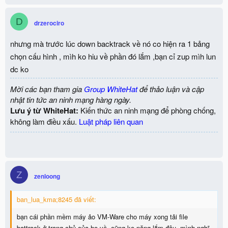
D
drzerociro
nhưng mà trước lúc down backtrack về nó co hiện ra 1 bảng
chọn cấu hình , mìh ko hiu về phần đó lắm ,bạn cỉ zup mìh lun
dc ko
Mời các bạn tham gia
Group WhiteHat
để thảo luận và cập
nhật tin tức an ninh mạng hàng ngày.
Lưu ý từ WhiteHat:
Kiến thức an ninh mạng để phòng chống,
không làm điều xấu.
Luật pháp liên quan
Z
zenloong
ban_lua_kma;8245 đã viết:
bạn cái phần mềm máy ảo VM-Ware cho máy xong tải file
battrack ở trang chủ của họ về, cũng ko nặng lắm đâu, mình nghĩ