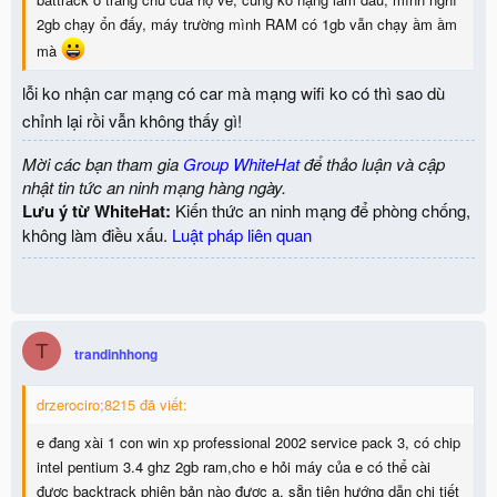
2gb chạy ổn đấy, máy trường mình RAM có 1gb vẫn chạy ầm ầm
mà
lỗi ko nhận car mạng có car mà mạng wifi ko có thì sao dù
chỉnh lại rồi vẫn không thấy gì!
Mời các bạn tham gia
Group WhiteHat
để thảo luận và cập
nhật tin tức an ninh mạng hàng ngày.
Lưu ý từ WhiteHat:
Kiến thức an ninh mạng để phòng chống,
không làm điều xấu.
Luật pháp liên quan
T
trandinhhong
drzerociro;8215 đã viết:
e đang xài 1 con win xp professional 2002 service pack 3, có chip
intel pentium 3.4 ghz 2gb ram,cho e hỏi máy của e có thể cài
được backtrack phiên bản nào được a. sẵn tiện hướng dẫn chi tiết