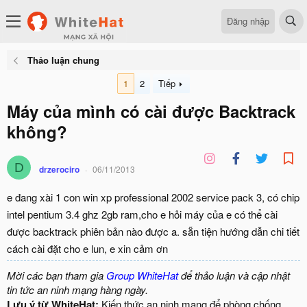
Đăng nhập
Thảo luận chung
1
2
Tiếp
Máy của mình có cài được Backtrack
không?
D
drzerociro
06/11/2013
e đang xài 1 con win xp professional 2002 service pack 3, có chip
intel pentium 3.4 ghz 2gb ram,cho e hỏi máy của e có thể cài
được backtrack phiên bản nào được a. sẵn tiện hướng dẫn chi tiết
cách cài đặt cho e lun, e xin cảm ơn
Mời các bạn tham gia
Group WhiteHat
để thảo luận và cập nhật
tin tức an ninh mạng hàng ngày.
Lưu ý từ WhiteHat:
Kiến thức an ninh mạng để phòng chống,