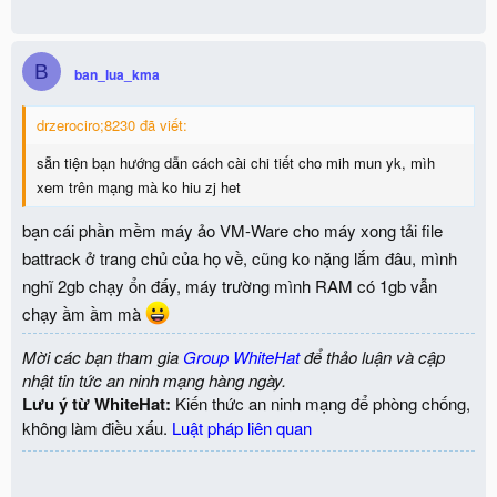
B
ban_lua_kma
drzerociro;8230 đã viết:
sẵn tiện bạn hướng dẫn cách cài chi tiết cho mih mun yk, mìh
xem trên mạng mà ko hiu zj het
bạn cái phần mềm máy ảo VM-Ware cho máy xong tải file
battrack ở trang chủ của họ về, cũng ko nặng lắm đâu, mình
nghĩ 2gb chạy ổn đấy, máy trường mình RAM có 1gb vẫn
chạy ầm ầm mà
Mời các bạn tham gia
Group WhiteHat
để thảo luận và cập
nhật tin tức an ninh mạng hàng ngày.
Lưu ý từ WhiteHat:
Kiến thức an ninh mạng để phòng chống,
không làm điều xấu.
Luật pháp liên quan