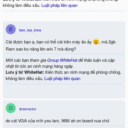
không làm điều xấu.
Luật pháp liên quan
B
ban_lua_kma
Cài được bạn ạ, bạn có thể cài trên máy ảo ấy
, mà 2gb
Ram sao ko nâng lên win 7 mà dùng?
Mời các bạn tham gia
Group WhiteHat
để thảo luận và cập
nhật tin tức an ninh mạng hàng ngày.
Lưu ý từ WhiteHat:
Kiến thức an ninh mạng để phòng chống,
không làm điều xấu.
Luật pháp liên quan
D
drzerociro
do cái VGA của mìh yeu lam, 96M ah on board nua chứ