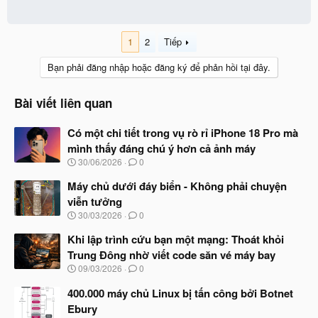
1
2
Tiếp
Bạn phải đăng nhập hoặc đăng ký để phản hồi tại đây.
Bài viết liên quan
Có một chi tiết trong vụ rò rỉ iPhone 18 Pro mà
mình thấy đáng chú ý hơn cả ảnh máy
N
30/06/2026
0
g
à
Máy chủ dưới đáy biển - Không phải chuyện
y
viễn tưởng
b
N
30/03/2026
0
ắ
g
t
à
Khi lập trình cứu bạn một mạng: Thoát khỏi
đ
y
ầ
Trung Đông nhờ viết code săn vé máy bay
b
u
N
09/03/2026
0
ắ
g
t
à
400.000 máy chủ Linux bị tấn công bởi Botnet
đ
y
ầ
Ebury
b
u