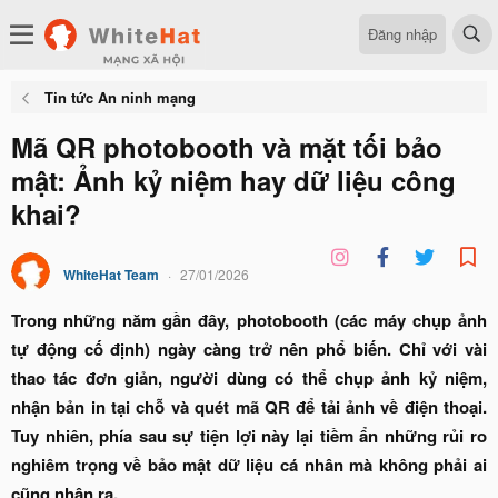
Đăng nhập
Tin tức An ninh mạng
Mã QR photobooth và mặt tối bảo
mật: Ảnh kỷ niệm hay dữ liệu công
khai?
WhiteHat Team
27/01/2026
Trong những năm gần đây, photobooth (các máy chụp ảnh
tự động cố định) ngày càng trở nên phổ biến. Chỉ với vài
thao tác đơn giản, người dùng có thể chụp ảnh kỷ niệm,
nhận bản in tại chỗ và quét mã QR để tải ảnh về điện thoại.
Tuy nhiên, phía sau sự tiện lợi này lại tiềm ẩn những rủi ro
nghiêm trọng về bảo mật dữ liệu cá nhân mà không phải ai
cũng nhận ra.