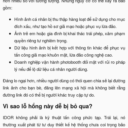
hơn nhiều so với tưởng tượng. Những nguy cơ có thể xảy ra bao
gồm:​
Hình ảnh cá nhân bị thu thập hàng loạt để sử dụng cho mục
đích xấu, như tạo hồ sơ giả mạo hoặc phục vụ lừa đảo.​
Ảnh trẻ em hoặc gia đình bị khai thác trái phép, xâm phạm
quyền riêng tư nghiêm trọng.​
Dữ liệu hình ảnh bị kết hợp với thông tin khác để phục vụ
tấn công giả mạo khuôn mặt, lừa đảo công nghệ cao.​
Doanh nghiệp vận hành photobooth đối mặt với rủi ro pháp
lý nếu để lộ dữ liệu cá nhân người dùng.​
Đáng lo ngại hơn, nhiều người dùng có thói quen chia sẻ lại đường
link ảnh cho bạn bè, đăng lên mạng xã hội mà không biết rằng
đường link đó có thể bị người khác truy cập tự do.​
Vì sao lỗ hổng này dễ bị bỏ qua?​
IDOR không phải là kỹ thuật tấn công phức tạp. Trái lại, nó
thường xuất phát từ tư duy thiết kế hệ thống chưa coi trọng bảo