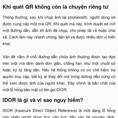
Khi quét QR không còn là chuyện riêng tư​
Thông thường, sau khi chụp ảnh tại photobooth, người dùng sẽ
được cung cấp một mã QR. Khi quét mã này, trình duyệt sẽ mở
một đường dẫn, dẫn tới ảnh đã chụp, cho phép tải về hoặc chia
sẻ. Cách làm này nhanh chóng, tiện lợi và được nhiều đơn vị triển
khai.
Vấn đề nằm ở chỗ đường dẫn chứa ảnh thường được tạo dựa
trên một mã định danh đơn giản, chẳng hạn như một chuỗi số
hoặc ký tự tăng dần. Nếu hệ thống không có cơ chế kiểm tra
quyền truy cập, bất kỳ ai thay đổi mã trong đường dẫn cũng có
thể xem được ảnh của người khác. Đây chính là bản chất của
một lỗ hổng bảo mật có tên gọi IDOR.​
IDOR là gì và vì sao nguy hiểm?​
IDOR (Insecure Direct Object Reference) là một dạng lỗ hổng
cho phép người dùng truy cập trực tiếp vào tài nguyên (ảnh,