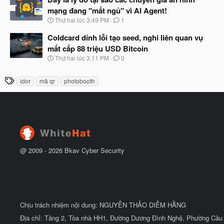
đ
y
ầ
mạng đang "mất ngủ" vì AI Agent!
b
u
N
Thứ hai lúc 3:49 PM
1
ắ
g
t
à
Coldcard dính lỗi tạo seed, nghi liên quan vụ
đ
y
ầ
mất cắp 88 triệu USD Bitcoin
b
u
N
Thứ hai lúc 3:11 PM
0
ắ
g
t
à
đ
T
idor
mã qr
photobooth
y
ầ
h
b
u
ắ
ẻ
t
đ
ầ
u
@ 2009 -
2026
Bkav Cyber Security
Chịu trách nhiệm nội dung: NGUYỄN THẢO DIỄM HẰNG
Địa chỉ: Tầng 2, Tòa nhà HH1, Đường Dương Đình Nghệ, Phường Cầu 