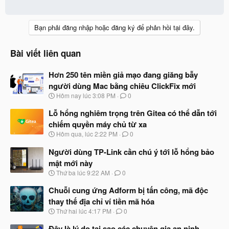
Bạn phải đăng nhập hoặc đăng ký để phản hồi tại đây.
Bài viết liên quan
Hơn 250 tên miền giả mạo đang giăng bẫy
người dùng Mac bằng chiêu ClickFix mới
N
Hôm nay lúc 3:08 PM
0
g
à
Lỗ hổng nghiêm trọng trên Gitea có thể dẫn tới
y
chiếm quyền máy chủ từ xa
b
N
Hôm qua, lúc 2:22 PM
0
ắ
g
t
à
Người dùng TP-Link cần chú ý tới lỗ hổng bảo
đ
y
ầ
mật mới này
b
u
N
Thứ ba lúc 9:22 AM
0
ắ
g
t
à
Chuỗi cung ứng Adform bị tấn công, mã độc
đ
y
ầ
thay thế địa chỉ ví tiền mã hóa
b
u
N
Thứ hai lúc 4:17 PM
0
ắ
g
t
à
Đây là lý do tại sao các chuyên gia an ninh