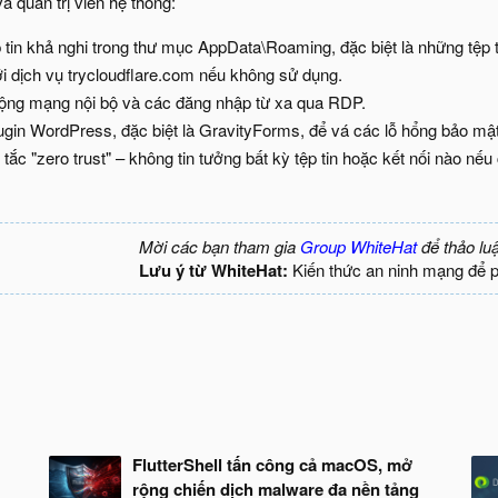
 quản trị viên hệ thống:​
 tin khả nghi trong thư mục AppData\Roaming, đặc biệt là những tệp t
i dịch vụ trycloudflare.com nếu không sử dụng.​
ộng mạng nội bộ và các đăng nhập từ xa qua RDP.​
ugin WordPress, đặc biệt là GravityForms, để vá các lỗ hổng bảo mật.
ắc "zero trust" – không tin tưởng bất kỳ tệp tin hoặc kết nối nào nế
Mời các bạn tham gia
Group WhiteHat
để thảo lu
Lưu ý từ WhiteHat:
Kiến thức an ninh mạng để 
FlutterShell tấn công cả macOS, mở
rộng chiến dịch malware đa nền tảng