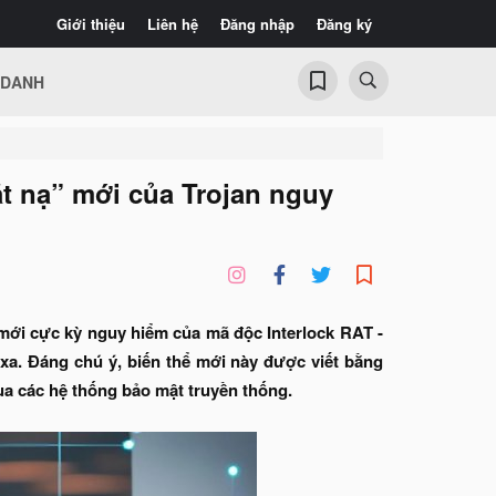
Giới thiệu
Liên hệ
Đăng nhập
Đăng ký
 DANH
ặt nạ” mới của Trojan nguy
mới cực kỳ nguy hiểm của mã độc Interlock RAT -
 xa. Đáng chú ý, biến thể mới này được viết bằng
a các hệ thống bảo mật truyền thống.