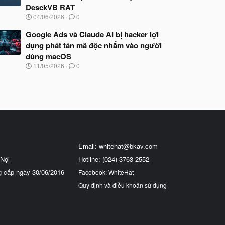
DesckVB RAT
N
04/06/2026
0
g
à
Google Ads và Claude AI bị hacker lợi
y
dụng phát tán mã độc nhắm vào người
b
dùng macOS
ắ
t
N
11/05/2026
0
đ
g
ầ
à
u
y
b
ắ
t
đ
ầ
u
Email:
whitehat@bkav.com
Nội
Hotline: (024) 3763 2552
g cấp ngày 30/06/2016
Facebook: WhiteHat
Quy định và điều khoản sử dụng