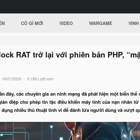
ÊN
CÓ GÌ MỚI
VIDEO
WARGAME
VINH
lock RAT trở lại với phiên bản PHP, “m
16/07/2025
5.189 Lượt xem
n đây, các chuyên gia an ninh mạng đã phát hiện một biến thể 
ián điệp cho phép tin tặc điều khiển máy tính của nạn nhân từ
dụng nhiều thủ thuật tinh vi để đánh lừa người dùng và vượt qu