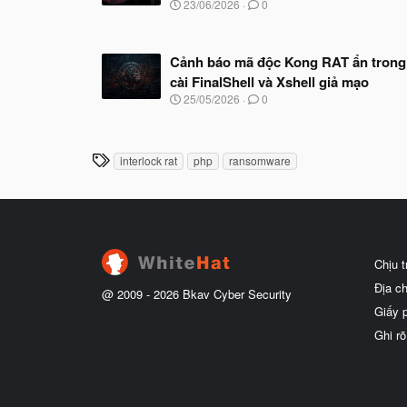
N
23/06/2026
0
g
à
y
Cảnh báo mã độc Kong RAT ẩn trong
b
ắ
cài FinalShell và Xshell giả mạo
t
N
25/05/2026
0
đ
g
ầ
à
u
y
b
T
interlock rat
php
ransomware
ắ
h
t
ẻ
đ
ầ
u
Chịu 
Địa c
@ 2009 -
2026
Bkav Cyber Security
Giấy 
Ghi rõ