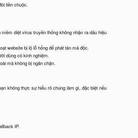
òi tiền chuộc.
mềm diệt virus truyền thống không nhận ra dấu hiệu
ạt website bị lộ lỗ hổng để phát tán mã độc.​
ời dùng có kinh nghiệm.​
oài mà không bị ngăn chặn.​
n không thực sự hiểu rõ chúng làm gì, đặc biệt nếu
llback IP.​