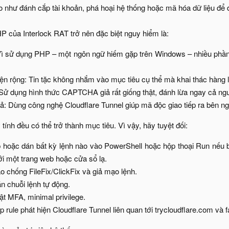
o như đánh cắp tài khoản, phá hoại hệ thống hoặc mã hóa dữ liệu để đ
P của Interlock RAT trở nên đặc biệt nguy hiểm là:​
Vì sử dụng PHP – một ngôn ngữ hiếm gặp trên Windows – nhiều phần 
ện rộng: Tin tặc không nhắm vào mục tiêu cụ thể mà khai thác hàng lo
: Sử dụng hình thức CAPTCHA giả rất giống thật, đánh lừa ngay cả ngư
ả: Dùng công nghệ Cloudflare Tunnel giúp mã độc giao tiếp ra bên ng
ính đều có thể trở thành mục tiêu. Vì vậy, hãy tuyệt đối:​
hoặc dán bất kỳ lệnh nào vào PowerShell hoặc hộp thoại Run nếu bạ
i một trang web hoặc cửa sổ lạ.​
ạo chống FileFix/ClickFix và giả mạo lệnh.​
 chuỗi lệnh tự động.​
t MFA, minimal privilege.​
 rule phát hiện Cloudflare Tunnel liên quan tới trycloudflare.com và fa