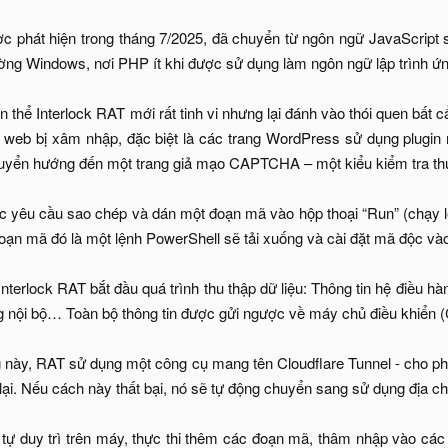
ợc phát hiện trong tháng 7/2025, đã chuyển từ ngôn ngữ JavaScript 
ường Windows, nơi PHP ít khi được sử dụng làm ngôn ngữ lập trình ứ
 thể Interlock RAT mới rất tinh vi nhưng lại đánh vào thói quen bất 
web bị xâm nhập, đặc biệt là các trang WordPress sử dụng plugin 
huyển hướng đến một trang giả mạo CAPTCHA – một kiểu kiểm tra th
c yêu cầu sao chép và dán một đoạn mã vào hộp thoại “Run” (chạy l
đoạn mã đó là một lệnh PowerShell sẽ tải xuống và cài đặt mã độc và
Interlock RAT bắt đầu quá trình thu thập dữ liệu: Thông tin hệ điều 
g nội bộ… Toàn bộ thông tin được gửi ngược về máy chủ điều khiển (C
 này, RAT sử dụng một công cụ mang tên Cloudflare Tunnel - cho phé
lại. Nếu cách này thất bại, nó sẽ tự động chuyển sang sử dụng địa ch
tự duy trì trên máy, thực thi thêm các đoạn mã, thâm nhập vào cá