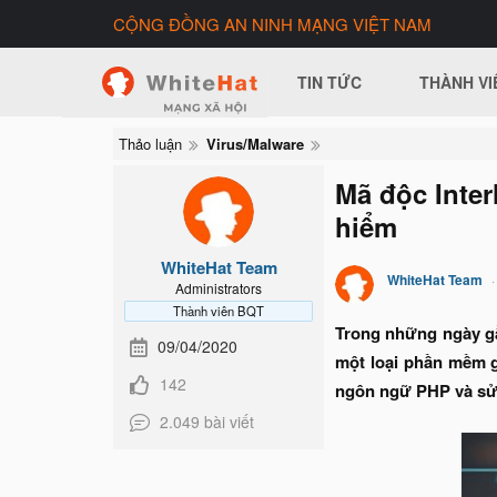
CỘNG ĐỒNG AN NINH MẠNG VIỆT NAM
TIN TỨC
THÀNH VI
Thảo luận
Virus/Malware
Mã độc Inter
hiểm
WhiteHat Team
WhiteHat Team
Administrators
Thành viên BQT
Trong những ngày gầ
09/04/2020
một loại phần mềm g
142
ngôn ngữ PHP và sử 
2.049 bài viết