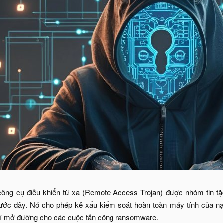
công cụ điều khiển từ xa (Remote Access Trojan) được nhóm tin tặc 
rước đây. Nó cho phép kẻ xấu kiểm soát hoàn toàn máy tính của nạn
í mở đường cho các cuộc tấn công ransomware.