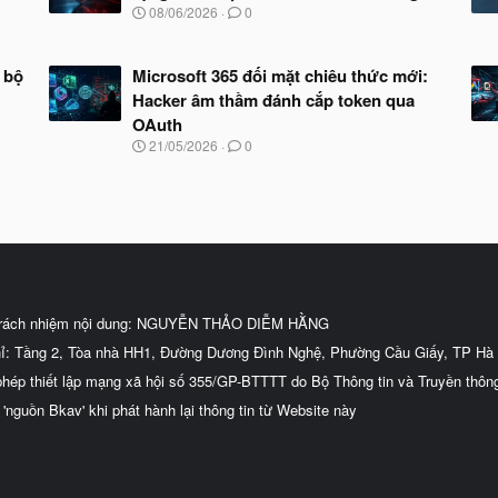
N
08/06/2026
0
g
à
y
 bộ
Microsoft 365 đối mặt chiêu thức mới:
b
Hacker âm thầm đánh cắp token qua
ắ
t
OAuth
đ
N
21/05/2026
0
ầ
g
u
à
y
b
ắ
t
đ
ầ
u
trách nhiệm nội dung: NGUYỄN THẢO DIỄM HẰNG
hỉ: Tầng 2, Tòa nhà HH1, Đường Dương Đình Nghệ, Phường Cầu Giấy, TP Hà 
phép thiết lập mạng xã hội số 355/GP-BTTTT do Bộ Thông tin và Truyền thôn
 'nguồn Bkav' khi phát hành lại thông tin từ Website này