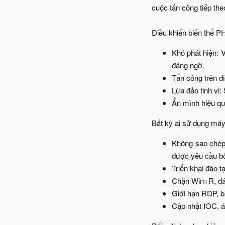
cuộc tấn công tiếp the
Điều khiến biến thể PH
Khó phát hiện: 
đáng ngờ.​
Tấn công trên di
Lừa đảo tinh vi
Ẩn mình hiệu qu
Bất kỳ ai sử dụng máy t
Không sao chép 
được yêu cầu bở
Triển khai đào t
Chặn Win+R, dán
Giới hạn RDP, bậ
Cập nhật IOC, áp