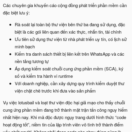
Các chuyên gia khuyến cáo cộng đồng phát triển phần mềm cần
đặc biệt lưu ý:
Rà soát lại toàn bộ thư viện bên thứ ba đang sử dụng, đặc
biệt là các gói liên quan đến xác thực, nhắn tin, tài chính
Ưu tiên sử dụng thư viện từ nhà phát triển uy tín, có lịch sử
minh bạch
Kiểm tra danh sách thiết bị liên kết trên WhatsApp và các
nền tảng tương tự
Áp dụng kiểm soát chuỗi cung ứng phần mềm (SCA), ký
số và kiểm tra hành vi runtime
Với doanh nghiệp, cần xây dựng quy trình kiểm duyệt thư
viện chặt chẽ trước khi đưa vào sản phẩm
Vụ việc lotusbail và loạt thư viện độc hại giả mạo cho thấy chuỗi
cung ứng phần mềm đang trở thành mặt trận tấn công nguy hiểm
nhất hiện nay. Khi mã độc được ngụy trang dưới hình thức “code
hoạt động tốt”, niềm tin của lập trình viên vô tình trở thành điểm
yếu chết người. Không phải đoạn code nào chạy đúng cũng là