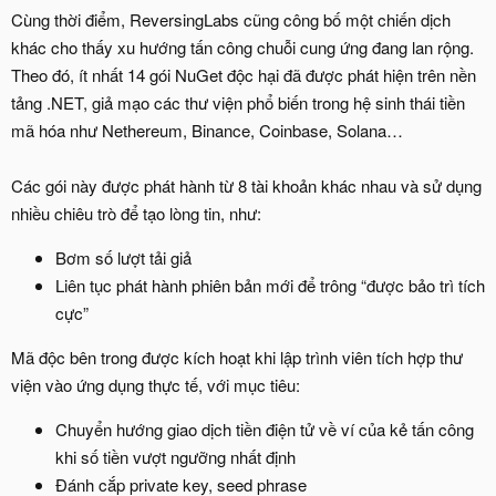
Cùng thời điểm, ReversingLabs cũng công bố một chiến dịch
khác cho thấy xu hướng tấn công chuỗi cung ứng đang lan rộng.
Theo đó, ít nhất 14 gói NuGet độc hại đã được phát hiện trên nền
tảng .NET, giả mạo các thư viện phổ biến trong hệ sinh thái tiền
mã hóa như Nethereum, Binance, Coinbase, Solana…
Các gói này được phát hành từ 8 tài khoản khác nhau và sử dụng
nhiều chiêu trò để tạo lòng tin, như:
Bơm số lượt tải giả
Liên tục phát hành phiên bản mới để trông “được bảo trì tích
cực”
Mã độc bên trong được kích hoạt khi lập trình viên tích hợp thư
viện vào ứng dụng thực tế, với mục tiêu:
Chuyển hướng giao dịch tiền điện tử về ví của kẻ tấn công
khi số tiền vượt ngưỡng nhất định
Đánh cắp private key, seed phrase