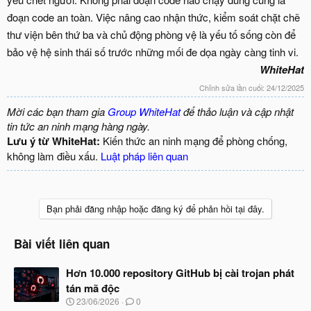
đoạn code an toàn. Việc nâng cao nhận thức, kiểm soát chặt chẽ
thư viện bên thứ ba và chủ động phòng vệ là yếu tố sống còn để
bảo vệ hệ sinh thái số trước những mối đe dọa ngày càng tinh vi.
WhiteHat
Chỉnh sửa lần cuối:
24/12/2025
Mời các bạn tham gia
Group WhiteHat
để thảo luận và cập nhật
tin tức an ninh mạng hàng ngày.
Lưu ý từ WhiteHat:
Kiến thức an ninh mạng để phòng chống,
không làm điều xấu.
Luật pháp liên quan
Bạn phải đăng nhập hoặc đăng ký để phản hồi tại đây.
Bài viết liên quan
Hơn 10.000 repository GitHub bị cài trojan phát
tán mã độc
N
23/06/2026
0