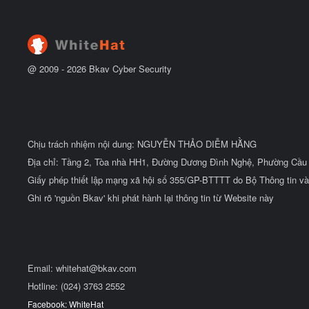
ẻ
t
đ
ầ
u
@ 2009 -
2026
Bkav Cyber Security
Chịu trách nhiệm nội dung: NGUYỄN THẢO DIỄM HẰNG
Địa chỉ: Tầng 2, Tòa nhà HH1, Đường Dương Đình Nghệ, Phường Cầu 
Giấy phép thiết lập mạng xã hội số 355/GP-BTTTT do Bộ Thông tin và
Ghi rõ 'nguồn Bkav' khi phát hành lại thông tin từ Website này
Email:
whitehat@bkav.com
Hotline: (024) 3763 2552
Facebook: WhiteHat