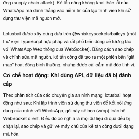
ứng (supply chain attack). Kẻ tấn công không khai thác lỗi của
WhatsApp mà đánh thẳng vào niềm tin của lập trình viên khi sử
dụng thư viện mã nguồn mở.
Lotusbail được xây dựng dựa trên @whiskeysockets/baileys (một
thư viện TypeScript hợp pháp và rất phổ biến dùng để tương tác
với WhatsApp Web thông qua WebSocket). Bằng cách sao chép
và chỉnh sửa mã nguồn, kẻ tấn công đã tạo ra một phiên bản “giả
mạo” hoạt động bình thường, nhưng được cài cắm mã độc tinh vi.
Cơ chế hoạt động: Khi dùng API, dữ liệu đã bị đánh
cắp​
Theo phân tích của các chuyên gia an ninh mạng, lotusbail hoạt
động như sau: Khi lập trình viên sử dụng thư viện để kết nối ứng
dụng của mình với WhatsApp, gói này sẽ bọc (wrap) toàn bộ
WebSocket client. Điều đó có nghĩa là mọi dữ liệu đi qua đều bị
chặn lại, sao chép và gửi về máy chủ của kẻ tấn công dưới dạng
mã hóa.