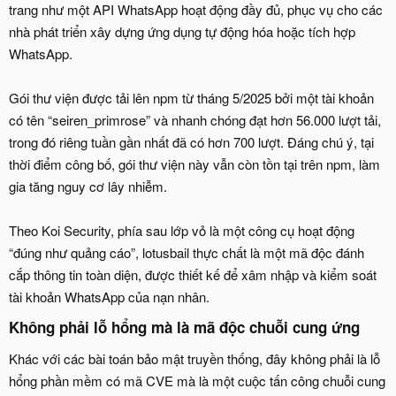
trang như một API WhatsApp hoạt động đầy đủ, phục vụ cho các
nhà phát triển xây dựng ứng dụng tự động hóa hoặc tích hợp
WhatsApp.
Gói thư viện được tải lên npm từ tháng 5/2025 bởi một tài khoản
có tên “seiren_primrose” và nhanh chóng đạt hơn 56.000 lượt tải,
trong đó riêng tuần gần nhất đã có hơn 700 lượt. Đáng chú ý, tại
thời điểm công bố, gói thư viện này vẫn còn tồn tại trên npm, làm
gia tăng nguy cơ lây nhiễm.
Theo Koi Security, phía sau lớp vỏ là một công cụ hoạt động
“đúng như quảng cáo”, lotusbail thực chất là một mã độc đánh
cắp thông tin toàn diện, được thiết kế để xâm nhập và kiểm soát
tài khoản WhatsApp của nạn nhân.
Không phải lỗ hổng mà là mã độc chuỗi cung ứng​
Khác với các bài toán bảo mật truyền thống, đây không phải là lỗ
hổng phần mềm có mã CVE mà là một cuộc tấn công chuỗi cung