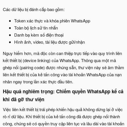
Các dữ liệu bị đánh cắp bao gồm:
Token xác thực và khóa phiên WhatsApp
Toàn bộ lịch sử tin nhắn
Danh bạ kèm số điện thoại
Hình ảnh, video, tài liệu được gửi/nhận
Nguy hiểm hơn, mã độc còn can thiệp trực tiếp vào quy trình liên
kết thiết bị (device linking) của WhatsApp. Thông qua một mã
ghép nối (pairing code) được nhúng sẵn, thư viện này sẽ âm thầm
liên kết thiết bị của kẻ tấn công vào tài khoản WhatsApp của nạn
nhân ngay trong lần xác thực đầu tiên.
Hậu quả nghiêm trọng: Chiếm quyền WhatsApp kể cả
khi đã gỡ thư viện​
Việc liên kết thiết bị trái phép khiến hậu quả không dừng lại ở việc
rò rỉ dữ liệu. Khi thiết bị của kẻ tấn công đã được ghép nối thành
công, chúng sẽ có quyền truy cập liên tục và lâu dài vào tài khoản