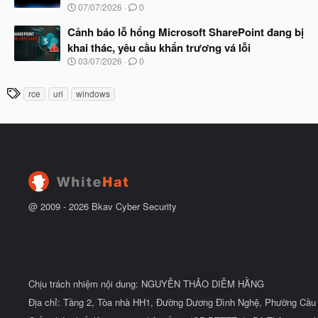
u
N
07/07/2026
0
ắ
g
t
à
Cảnh báo lỗ hổng Microsoft SharePoint đang bị
đ
y
ầ
khai thác, yêu cầu khẩn trương vá lỗi
b
u
N
03/07/2026
0
ắ
g
t
à
đ
T
rce
uri
windows
y
ầ
h
b
u
ắ
ẻ
t
đ
ầ
u
@ 2009 -
2026
Bkav Cyber Security
Chịu trách nhiệm nội dung: NGUYỄN THẢO DIỄM HẰNG
Địa chỉ: Tầng 2, Tòa nhà HH1, Đường Dương Đình Nghệ, Phường Cầu 