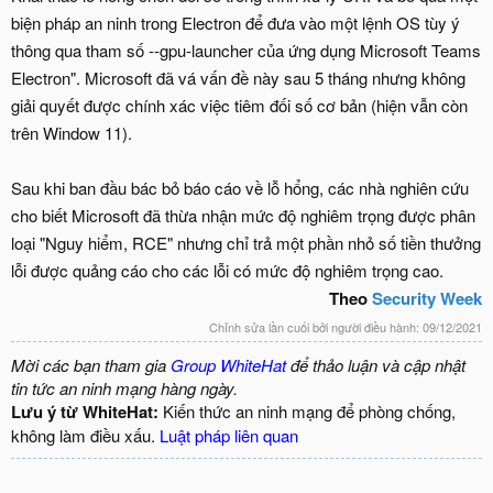
biện pháp an ninh trong Electron để đưa vào một lệnh OS tùy ý
thông qua tham số --gpu-launcher của ứng dụng Microsoft Teams
Electron". Microsoft đã vá vấn đề này sau 5 tháng nhưng không
giải quyết được chính xác việc tiêm đối số cơ bản (hiện vẫn còn
trên Window 11).
Sau khi ban đầu bác bỏ báo cáo về lỗ hổng, các nhà nghiên cứu
cho biết Microsoft đã thừa nhận mức độ nghiêm trọng được phân
loại "Nguy hiểm, RCE" nhưng chỉ trả một phần nhỏ số tiền thưởng
lỗi được quảng cáo cho các lỗi có mức độ nghiêm trọng cao.
Theo
Security Week
Chỉnh sửa lần cuối bởi người điều hành:
09/12/2021
Mời các bạn tham gia
Group WhiteHat
để thảo luận và cập nhật
tin tức an ninh mạng hàng ngày.
Lưu ý từ WhiteHat:
Kiến thức an ninh mạng để phòng chống,
không làm điều xấu.
Luật pháp liên quan