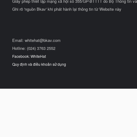
Giấy phép thiết lập mạng xã hội số 355/GP-BTTTT do Bộ Thông tin và
Ghi rõ 'nguồn Bkav' khi phát hành lại thông tin từ Website này
Email:
whitehat@bkav.com
Hotline: (024) 3763 2552
Facebook: WhiteHat
Quy định và điều khoản sử dụng