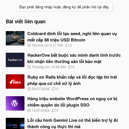
Bạn phải đăng nhập hoặc đăng ký để phản hồi tại đây.
Bài viết liên quan
Coldcard dính lỗi tạo seed, nghi liên quan vụ
mất cắp 88 triệu USD Bitcoin
N
Thứ hai lúc 3:11 PM
0
g
à
HackerOne bắt buộc xác minh danh tính trước
y
khi nhận tiền thưởng săn lỗi bảo mật
b
N
Thứ bảy lúc 10:58 AM
0
ắ
g
t
à
Ruby on Rails khẩn cấp vá lỗi đọc tập tin trái
đ
y
ầ
phép qua cơ chế xử lý ảnh
b
u
N
30/07/2026
0
ắ
g
t
à
Hàng triệu website WordPress có nguy cơ bị
đ
y
ầ
chiếm quyền do lỗi plugin SSO
b
u
N
14/07/2026
0
ắ
g
t
à
Lỗi cấu hình Gemini Live có thể biến trợ lý AI
đ
y
ầ
thành công cụ thực thi mã
b