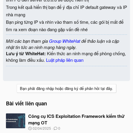
Trong kết quả hiển thị bạn để ý địa chỉ IP default gateway và IP
nhà mạng
Bạn ping từng IP và nhìn vào tham số time, các gói bị mất để
tìm ra xem đoạn nào đang gặp vấn đề nhé
Mời các bạn tham gia
Group WhiteHat
để thảo luận và cập
nhật tin tức an ninh mạng hàng ngày.
Lưu ý từ WhiteHat:
Kiến thức an ninh mạng để phòng chống,
không làm điều xấu.
Luật pháp liên quan
Bạn phải đăng nhập hoặc đăng ký để phản hồi tại đây.
Bài viết liên quan
Công cụ ICS Exploitation Framework kiểm thử
mạng OT
N
02/04/2025
0
g