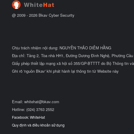
ầ
u
@ 2009 -
2026
Bkav Cyber Security
Chịu trách nhiệm nội dung: NGUYỄN THẢO DIỄM HẰNG
Địa chỉ: Tầng 2, Tòa nhà HH1, Đường Dương Đình Nghệ, Phường Cầu 
Giấy phép thiết lập mạng xã hội số 355/GP-BTTTT do Bộ Thông tin và
Ghi rõ 'nguồn Bkav' khi phát hành lại thông tin từ Website này
Email:
whitehat@bkav.com
Hotline: (024) 3763 2552
Facebook: WhiteHat
Quy định và điều khoản sử dụng