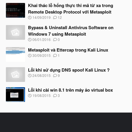
à
Khai thác lỗ hổng thực thi mã từ xa trong
y
Remote Desktop Protocol với Metasploit
b
N
14/09/2019
12
ắ
g
t
à
Bypass & Uninstall Antivirus Software on
đ
y
ầ
Windows 7 using Metasploit
b
u
N
06/01/2016
0
ắ
g
t
à
Metasploit và Ettercap trong Kali Linux
đ
y
ầ
N
30/09/2015
1
b
u
g
ắ
à
t
Lỗi khi sử dụng DNS spoof Kali Linux ?
y
đ
b
N
24/08/2015
9
ầ
ắ
g
u
t
à
đ
Lỗi khi cài win 8.1 trên máy ảo virtual box
y
ầ
b
N
19/08/2015
3
u
ắ
g
t
à
đ
y
ầ
b
u
ắ
t
đ