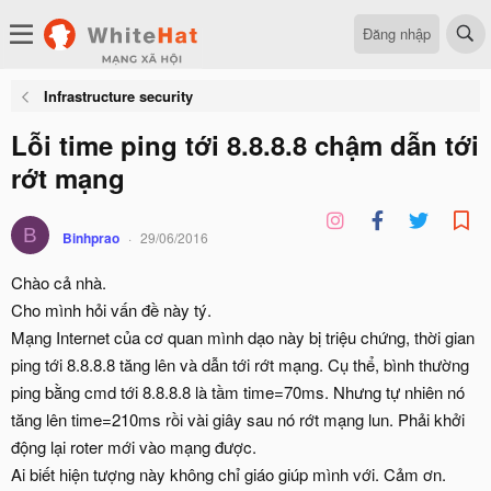
Đăng nhập
Infrastructure security
Lỗi time ping tới 8.8.8.8 chậm dẫn tới
rớt mạng
B
Binhprao
29/06/2016
Chào cả nhà.
Cho mình hỏi vấn đề này tý.
Mạng Internet của cơ quan mình dạo này bị triệu chứng, thời gian
ping tới 8.8.8.8 tăng lên và dẫn tới rớt mạng. Cụ thể, bình thường
ping bằng cmd tới 8.8.8.8 là tầm time=70ms. Nhưng tự nhiên nó
tăng lên time=210ms rồi vài giây sau nó rớt mạng lun. Phải khởi
động lại roter mới vào mạng được.
Ai biết hiện tượng này không chỉ giáo giúp mình với. Cảm ơn.