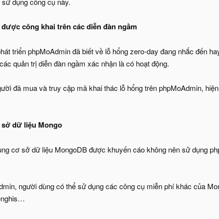
 sử dụng công cụ này.
g được công khai trên các diễn đàn ngầm
 phát triển phpMoAdmin đã biết về lỗ hổng zero-day đang nhắc đến ha
các quản trị diễn đàn ngầm xác nhận là có hoạt động.
ười đã mua và truy cập mã khai thác lỗ hổng trên phpMoAdmin, hiện
 sở dữ liệu Mongo
dùng cơ sở dữ liệu MongoDB được khuyến cáo không nên sử dụng php
dmin, người dùng có thể sử dụng các công cụ miễn phí khác của
enghis…