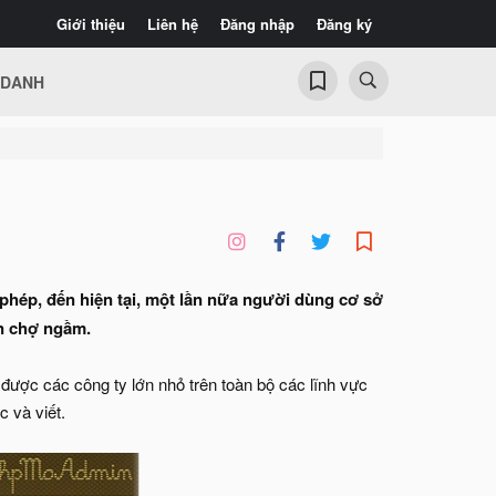
Giới thiệu
Liên hệ
Đăng nhập
Đăng ký
 DANH
ái phép, đến hiện tại, một lần nữa người dùng cơ sở
ên chợ ngầm.
ược các công ty lớn nhỏ trên toàn bộ các lĩnh vực
 và viết.