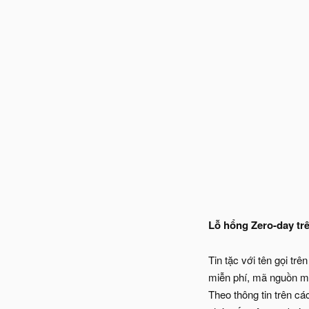
Lỗ hổng Zero-day t
Tin tặc với tên gọi t
miễn phí, mã nguồn mở
Theo thông tin trên c