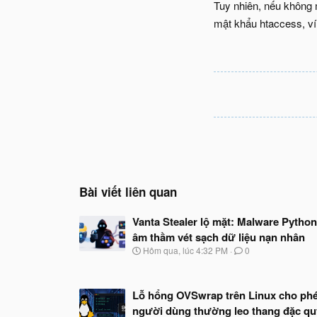
Tuy nhiên, nếu không 
mật khẩu htaccess, ví
Bài viết liên quan
Vanta Stealer lộ mặt: Malware Python
âm thầm vét sạch dữ liệu nạn nhân
N
Hôm qua, lúc 4:32 PM
0
g
à
y
Lỗ hổng OVSwrap trên Linux cho ph
b
ắ
người dùng thường leo thang đặc q