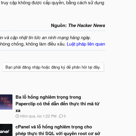
ế truy cập không được cấp quyền, bằng cách sử dụng
Nguồn:
The Hacker News
ận và cập nhật tin tức an ninh mạng hàng ngày.
phòng chống, không làm điều xấu.
Luật pháp liên quan
Bạn phải đăng nhập hoặc đăng ký để phản hồi tại đây.
Ba lỗ hổng nghiêm trọng trong
Paperclip có thể dẫn đến thực thi mã từ
xa
N
Hôm qua, lúc 1:22 PM
0
g
à
cPanel vá lỗ hổng nghiêm trọng cho
y
phép thực thi SQL với quyền root cơ sở
b