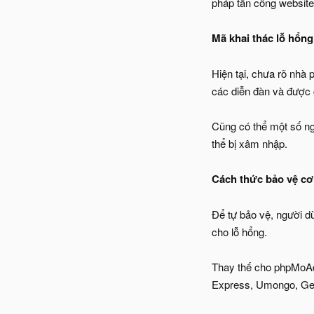
pháp tấn công website
Mã khai thác lỗ hổn
Hiện tại, chưa rõ nhà
các diễn đàn và được 
Cũng có thể một số ng
thể bị xâm nhập.
Cách thức bảo vệ cơ
Để tự bảo vệ, người 
cho lỗ hổng.
Thay thế cho phpMoA
Express, Umongo, G