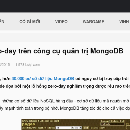
ÊN
CÓ GÌ MỚI
VIDEO
WARGAME
VINH
o-day trên công cụ quản trị MongoDB
3/2015
1.578 Lượt xem
c, hơn
40.000 cơ sở dữ liệu MongoDB
có nguy cơ bị truy cập tr
đe dọa bởi một lỗ hổng zero-day nghiêm trọng được rêu rao tr
những cơ sở dữ liệu NoSQL hàng đầu - cơ sở dữ liệu mã nguồn mở đ
y mạnh tính toán trong bộ nhớ, MongoDB tăng tốc độ cho cả việc đọc