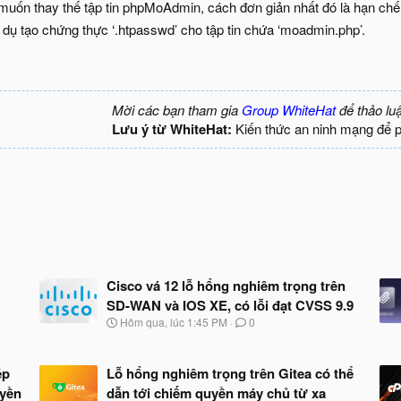
muốn thay thế tập tin phpMoAdmin, cách đơn giản nhất đó là hạn ch
 dụ tạo chứng thực ‘.htpasswd’ cho tập tin chứa ‘moadmin.php’.
Mời các bạn tham gia
Group WhiteHat
để thảo lu
Lưu ý từ WhiteHat:
Kiến thức an ninh mạng để 
Cisco vá 12 lỗ hổng nghiêm trọng trên
SD-WAN và IOS XE, có lỗi đạt CVSS 9.9
N
Hôm qua, lúc 1:45 PM
0
g
à
y
ép
Lỗ hổng nghiêm trọng trên Gitea có thể
b
uyền
dẫn tới chiếm quyền máy chủ từ xa
ắ