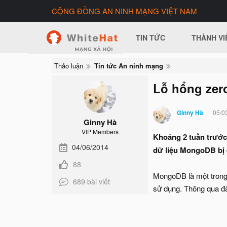
CỘNG ĐỒNG AN NINH MẠNG VIỆT NAM
TIN TỨC
THÀNH VI
Thảo luận
Tin tức An ninh mạng
Lỗ hổng zer
Ginny Hà
05/0
Ginny Hà
VIP Members
Khoảng 2 tuần trướ
04/06/2014
dữ liệu MongoDB bị 
88
MongoDB là một trong 
689 bài viết
sử dụng. Thông qua đẩ