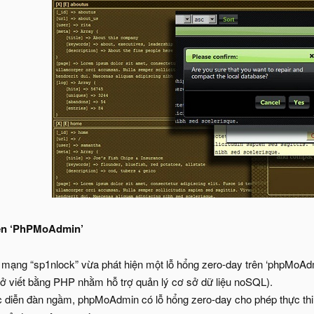
rên ‘PhPMoAdmin’
rên mạng “sp1nlock” vừa phát hiện một lỗ hổng zero-day trên ‘phpMo
 viết bằng PHP nhằm hỗ trợ quản lý cơ sở dữ liệu noSQL).
ác diễn đàn ngầm, phpMoAdmin có lỗ hổng zero-day cho phép thực thi 